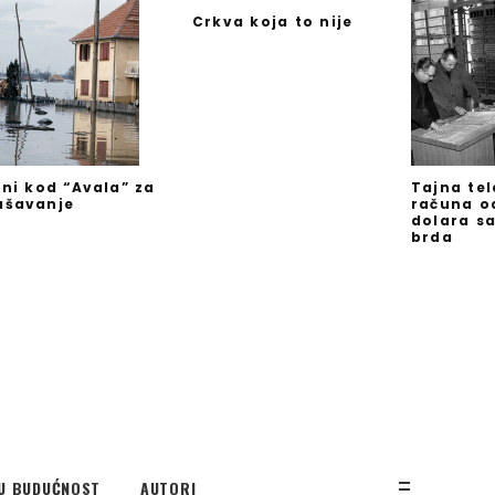
Crkva koja to nije
jni kod “Avala” za
Tajna te
ašavanje
računa o
dolara s
brda
U BUDUĆNOST
AUTORI