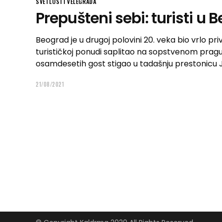
SVETLOSTI VELEGRADA
Prepušteni sebi: turisti u 
Beograd je u drugoj polovini 20. veka bio vrlo priv
turističkoj ponudi saplitao na sopstvenom pra
osamdesetih gost stigao u tadašnju prestonicu 
21/08/2021