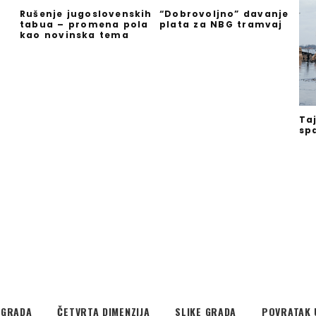
Rušenje jugoslovenskih
“Dobrovoljno” davanje
tabua – promena pola
plata za NBG tramvaj
kao novinska tema
Ta
sp
EGRADA
ČETVRTA DIMENZIJA
SLIKE GRADA
POVRATAK 