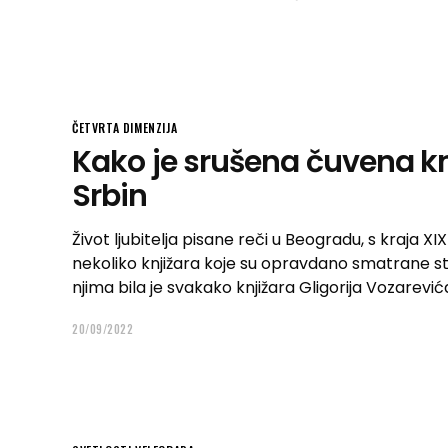
ČETVRTA DIMENZIJA
Kako je srušena čuvena kn
Srbin
Život ljubitelja pisane reči u Beogradu, s kraja X
nekoliko knjižara koje su opravdano smatrane s
njima bila je svakako knjižara Gligorija Vozarevi
20/09/2022