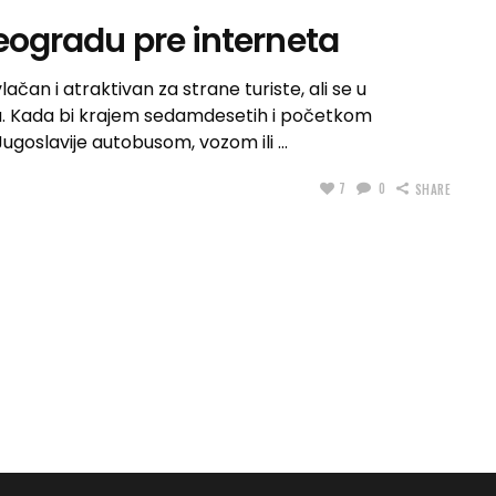
Beogradu pre interneta
lačan i atraktivan za strane turiste, ali se u
gu. Kada bi krajem sedamdesetih i početkom
Jugoslavije autobusom, vozom ili
7
0
SHARE