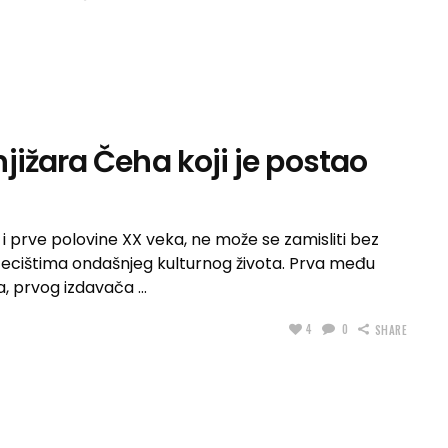
jižara Čeha koji je postao
IX i prve polovine XX veka, ne može se zamisliti bez
tecištima ondašnjeg kulturnog života. Prva među
ća, prvog izdavača
4
0
SHARE