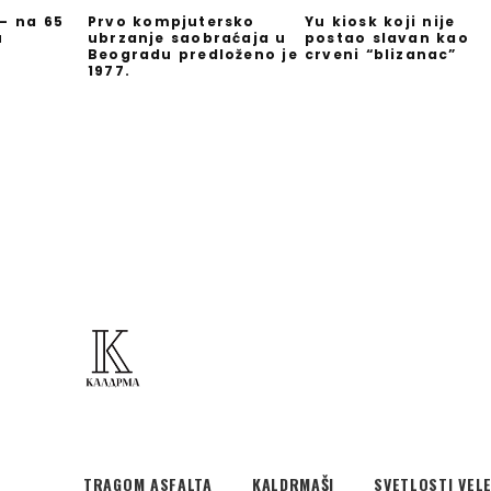
 – na 65
Prvo kompjutersko
Yu kiosk koji nije
u
ubrzanje saobraćaja u
postao slavan kao
Beogradu predloženo je
crveni “blizanac”
1977.
TRAGOM ASFALTA
KALDRMAŠI
SVETLOSTI VEL