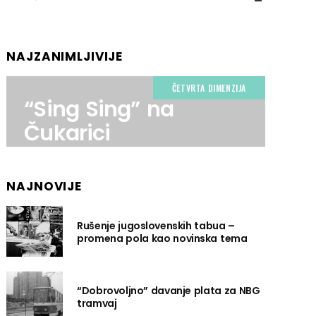
NAJZANIMLJIVIJE
ČETVRTA DIMENZIJA
“Sing Sing” na
Čukarici
NAJNOVIJE
Rušenje jugoslovenskih tabua –
promena pola kao novinska tema
“Dobrovoljno” davanje plata za NBG
tramvaj