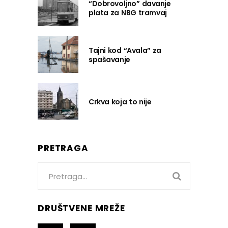
“Dobrovoljno” davanje
plata za NBG tramvaj
Tajni kod “Avala” za
spašavanje
Crkva koja to nije
PRETRAGA
Search
for:
DRUŠTVENE MREŽE