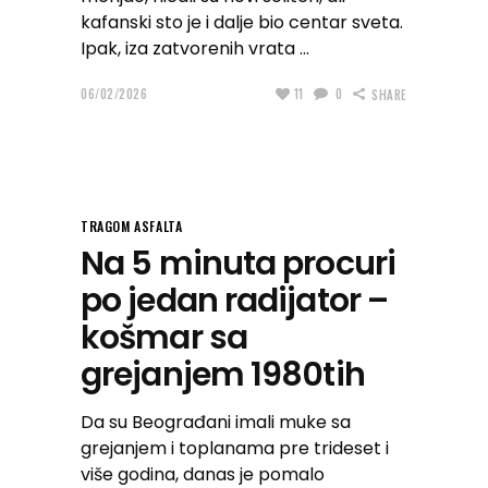
kafanski sto je i dalje bio centar sveta.
Ipak, iza zatvorenih vrata
06/02/2026
11
0
SHARE
TRAGOM ASFALTA
Na 5 minuta procuri
po jedan radijator –
košmar sa
grejanjem 1980tih
Da su Beograđani imali muke sa
grejanjem i toplanama pre trideset i
više godina, danas je pomalo