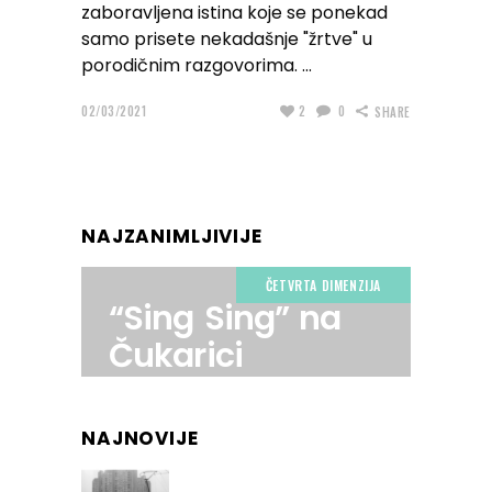
zaboravljena istina koje se ponekad
samo prisete nekadašnje "žrtve" u
porodičnim razgovorima.
02/03/2021
2
0
SHARE
NAJZANIMLJIVIJE
ČETVRTA DIMENZIJA
“Sing Sing” na
Čukarici
NAJNOVIJE