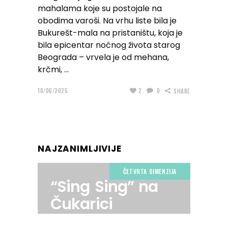
mahalama koje su postojale na
obodima varoši. Na vrhu liste bila je
Bukurešt-mala na pristaništu, koja je
bila epicentar noćnog života starog
Beograda – vrvela je od mehana,
krčmi,
10/06/2025
2
0
SHARE
NAJZANIMLJIVIJE
ČETVRTA DIMENZIJA
“Sing Sing” na
Čukarici