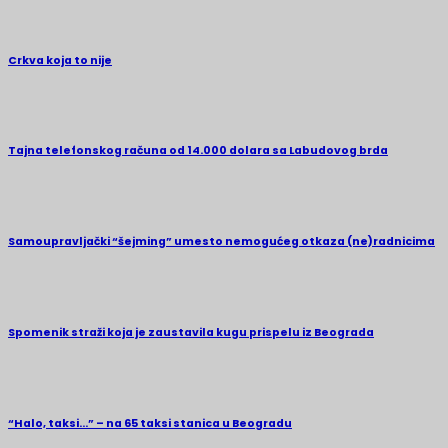
Crkva koja to nije
Tajna telefonskog računa od 14.000 dolara sa Labudovog brda
Samoupravljački “šejming” umesto nemogućeg otkaza (ne)radnicima
Spomenik straži koja je zaustavila kugu prispelu iz Beograda
“Halo, taksi…” – na 65 taksi stanica u Beogradu