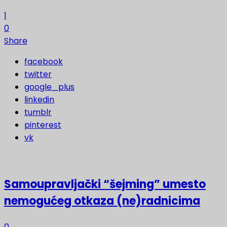
1
0
Share
facebook
twitter
google_plus
linkedin
tumblr
pinterest
vk
Samoupravljački “šejming” umesto
nemogućeg otkaza (ne)radnicima
0