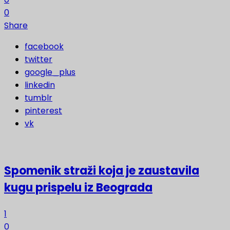
0
Share
facebook
twitter
google_plus
linkedin
tumblr
pinterest
vk
Spomenik straži koja je zaustavila
kugu prispelu iz Beograda
1
0