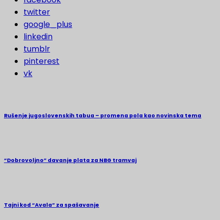
twitter
google_plus
linkedin
tumblr
pinterest
vk
Rušenje jugoslovenskih tabua – promena pola kao novinska tema
“Dobrovoljno” davanje plata za NBG tramvaj
Tajni kod “Avala” za spašavanje