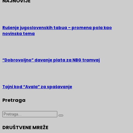
NAJNOVIJE
Rušenje jugoslovenskih tabua – promena pola kao
novinska tema
“Dobrovoljno” davanje plata za NBG tramvaj
Tajni kod “Avala” za spašavanje
Pretraga
Search
for:
DRUŠTVENE MREŽE