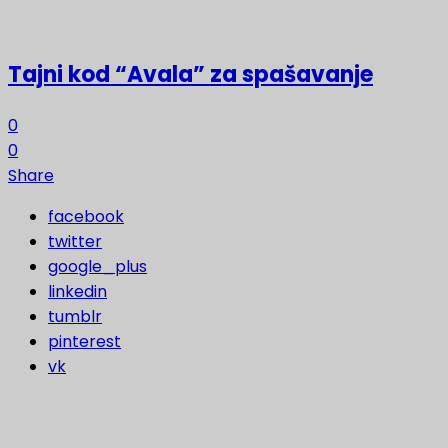
Tajni kod “Avala” za spašavanje
0
0
Share
facebook
twitter
google_plus
linkedin
tumblr
pinterest
vk