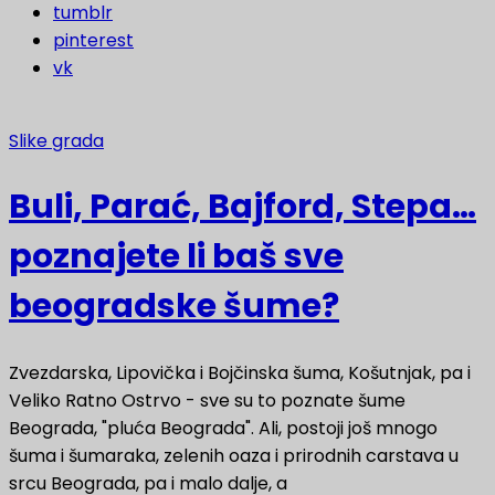
tumblr
pinterest
vk
Slike grada
Buli, Parać, Bajford, Stepa…
poznajete li baš sve
beogradske šume?
Zvezdarska, Lipovička i Bojčinska šuma, Košutnjak, pa i
Veliko Ratno Ostrvo - sve su to poznate šume
Beograda, "pluća Beograda". Ali, postoji još mnogo
šuma i šumaraka, zelenih oaza i prirodnih carstava u
srcu Beograda, pa i malo dalje, a