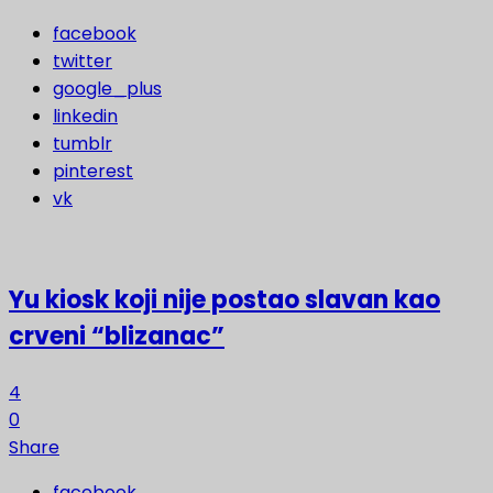
facebook
twitter
google_plus
linkedin
tumblr
pinterest
vk
Yu kiosk koji nije postao slavan kao
crveni “blizanac”
4
0
Share
facebook