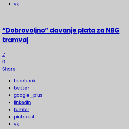
vk
“Dobrovoljno” davanje plata za NBG
tramvaj
7
0
Share
facebook
twitter
google_plus
linkedin
tumblr
pinterest
vk