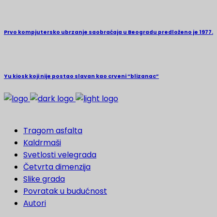
Prvo kompjutersko ubrzanje saobraćaja u Beogradu predloženo je 1977.
Yu kiosk koji nije postao slavan kao crveni “blizanac”
Tragom asfalta
Kaldrmaši
Svetlosti velegrada
Četvrta dimenzija
Slike grada
Povratak u budućnost
Autori