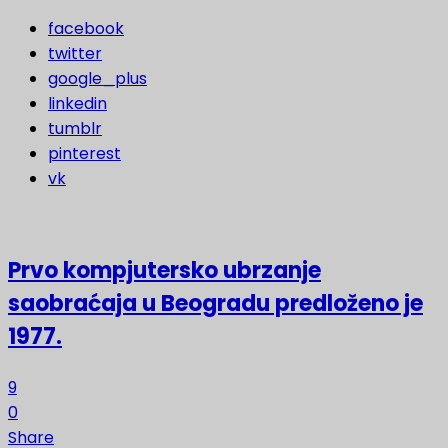
facebook
twitter
google_plus
linkedin
tumblr
pinterest
vk
Prvo kompjutersko ubrzanje
saobraćaja u Beogradu predloženo je
1977.
9
0
Share