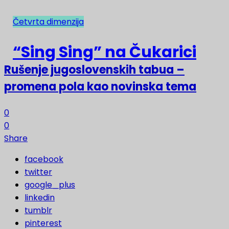
Četvrta dimenzija
NAJNOVIJE
“Sing Sing” na Čukarici
Rušenje jugoslovenskih tabua –
promena pola kao novinska tema
0
0
Share
facebook
twitter
google_plus
linkedin
tumblr
pinterest