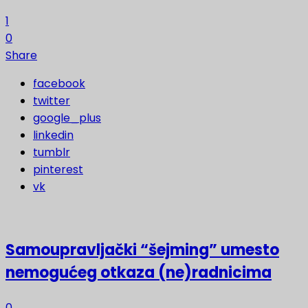
1
0
Share
facebook
twitter
google_plus
linkedin
tumblr
pinterest
vk
Samoupravljački “šejming” umesto
nemogućeg otkaza (ne)radnicima
0