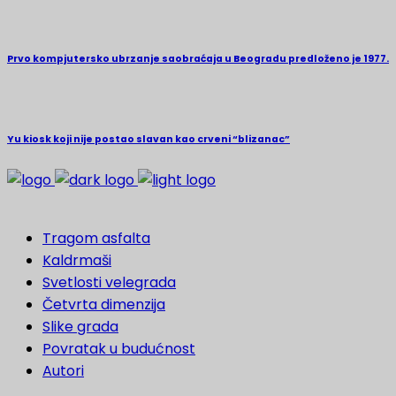
Prvo kompjutersko ubrzanje saobraćaja u Beogradu predloženo je 1977.
Yu kiosk koji nije postao slavan kao crveni “blizanac”
Tragom asfalta
Kaldrmaši
Svetlosti velegrada
Četvrta dimenzija
Slike grada
Povratak u budućnost
Autori