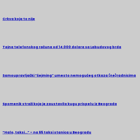
Crkva koja to nije
Tajna telefonskog računa od 14.000 dolara sa Labudovog brda
Samoupravljački “šejming” umesto nemogućeg otkaza (ne)radnicima
Spomenik straži koja je zaustavila kugu prispelu iz Beograda
“Halo, taksi…” – na 65 taksi stanica u Beogradu