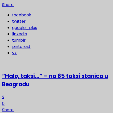
Share
facebook
twitter
google_plus
linkedin
tumblr
pinterest
vk
“Halo, taksi…” – na 65 taksi stanica u
Beogradu
2
0
Share