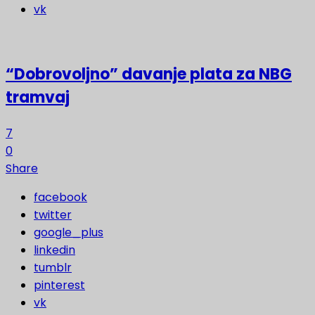
vk
“Dobrovoljno” davanje plata za NBG
tramvaj
7
0
Share
facebook
twitter
google_plus
linkedin
tumblr
pinterest
vk