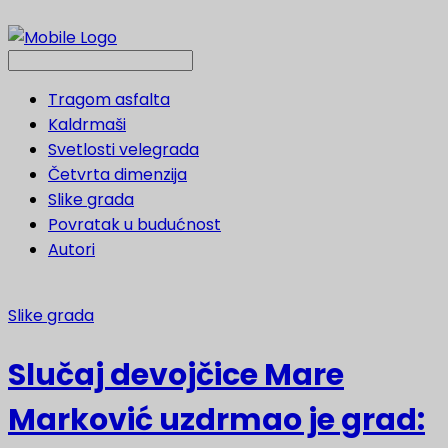
Tragom asfalta
Kaldrmaši
Svetlosti velegrada
Četvrta dimenzija
Slike grada
Povratak u budućnost
Autori
Slike grada
Slučaj devojčice Mare
Marković uzdrmao je grad: