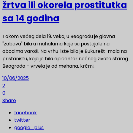
žrtva ili okorela prostitutka
sa 14 godina
Tokom većeg dela 19. veka, u Beogradu je glavna
"zabava" bila u mahalama koje su postojale na
obodima varoši. Na vrhu liste bila je Bukurešt-mala na
pristaništu, koja je bila epicentar noćnog života starog
Beograda – vrvela je od mehana, krčmi,
10/06/2025
2
0
Share
facebook
twitter
google_plus