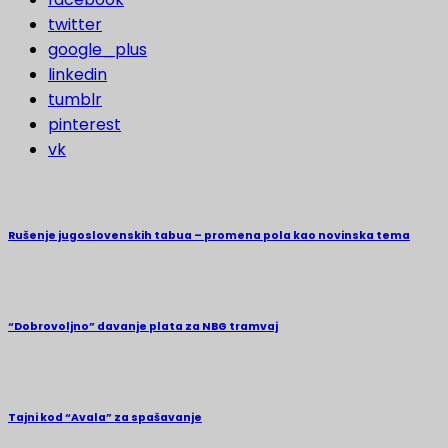
twitter
google_plus
linkedin
tumblr
pinterest
vk
Rušenje jugoslovenskih tabua – promena pola kao novinska tema
“Dobrovoljno” davanje plata za NBG tramvaj
Tajni kod “Avala” za spašavanje