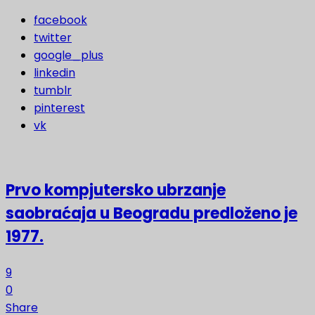
facebook
twitter
google_plus
linkedin
tumblr
pinterest
vk
Prvo kompjutersko ubrzanje
saobraćaja u Beogradu predloženo je
1977.
9
0
Share