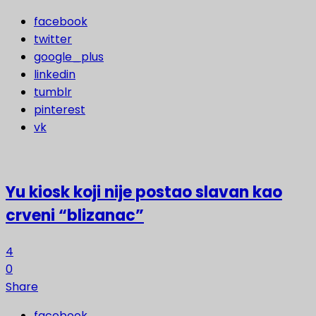
facebook
twitter
google_plus
linkedin
tumblr
pinterest
vk
Yu kiosk koji nije postao slavan kao
crveni “blizanac”
4
0
Share
facebook