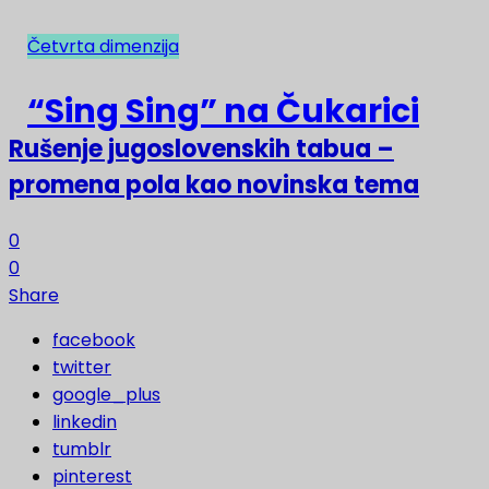
Četvrta dimenzija
NAJNOVIJE
“Sing Sing” na Čukarici
Rušenje jugoslovenskih tabua –
promena pola kao novinska tema
0
0
Share
facebook
twitter
google_plus
linkedin
tumblr
pinterest