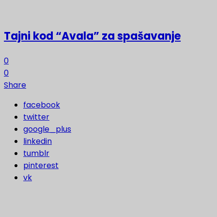
Tajni kod “Avala” za spašavanje
0
0
Share
facebook
twitter
google_plus
linkedin
tumblr
pinterest
vk