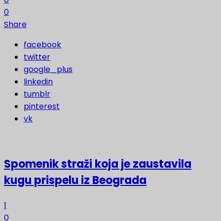
0
Share
facebook
twitter
google_plus
linkedin
tumblr
pinterest
vk
Spomenik straži koja je zaustavila
kugu prispelu iz Beograda
1
0