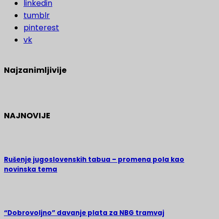
linkedin
tumblr
pinterest
vk
Najzanimljivije
NAJNOVIJE
Rušenje jugoslovenskih tabua – promena pola kao
novinska tema
“Dobrovoljno” davanje plata za NBG tramvaj