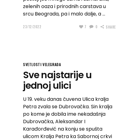
zelenih oaza i prirodnih carstava u
srcu Beograda, pa i malo dalje, a
23/12/2022
7
0
SHARE
SVETLOSTI VELEGRADA
Sve najstarije u
jednoj ulici
U 19. veku danas čuvena Ulica kralja
Petra zvala se Dubrovačka. Sin kralja
po kome je dobila ime nekadašnja
Dubrovačka, Aleksandar I
Karađorđević na konju se spušta
ulicom Kralja Petra ka Sabornoj crkvi