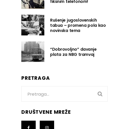
fiksnim telefonom!
Rušenje jugoslovenskih
tabua – promena pola kao
novinska tema
“Dobrovoljno” davanje
plata za NBG tramvaj
PRETRAGA
Search
for:
DRUŠTVENE MREŽE