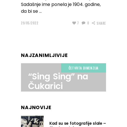
Sadašnje ime ponela je 1904. godine,
da bi se
29/05/2022
7
0
SHARE
NAJZANIMLJIVIJE
ČETVRTA DIMENZIJA
“Sing Sing” na
Čukarici
NAJNOVIJE
Kad su se fotografije slale –