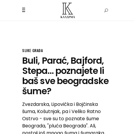
SLIKE GRADA
Buli, Parać, Bajford,
Stepa… poznajete li
baš sve beogradske
šume?
Zvezdarska, Lipovička i Bojčinska
šuma, Košutnjak, pa i Veliko Ratno
Ostrvo - sve su to poznate šume
Beograda, "pluća Beograda". Ali,
postoji još mnogo šuma i šumaraka,