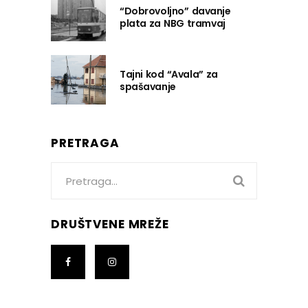
“Dobrovoljno” davanje
plata za NBG tramvaj
Tajni kod “Avala” za
spašavanje
PRETRAGA
Search
for:
DRUŠTVENE MREŽE