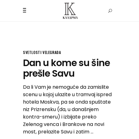
SVETLOSTI VELEGRADA
Dan u kome su šine
prešle Savu
Da li Vam je nemoguće da zamislite
scenu u kojoj ulazite u tramvaj ispred
hotela Moskva, pa se onda spuštate
niz Prizrensku (da, u današnjem
kontra-smeru) i izbijate preko
Zelenog venca i Brankove na novi
most, prelazite Savu i zatim