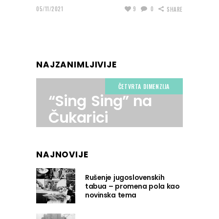
05/11/2021
9
0
SHARE
NAJZANIMLJIVIJE
ČETVRTA DIMENZIJA
“Sing Sing” na
Čukarici
NAJNOVIJE
Rušenje jugoslovenskih
tabua – promena pola kao
novinska tema