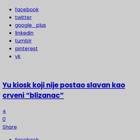
facebook
twitter
google_plus
linkedin
tumblr
pinterest
vk
Yu kiosk koji nije postao slavan kao
crveni “blizanac”
4
0
Share
facebook