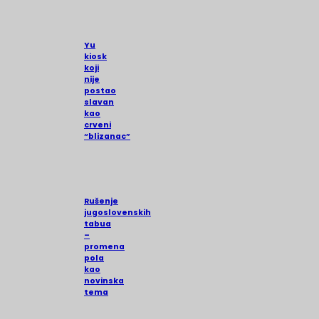
Yu
kiosk
koji
nije
postao
slavan
kao
crveni
“blizanac”
Rušenje
jugoslovenskih
tabua
–
promena
pola
kao
novinska
tema