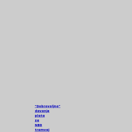
“Dobrovoljno”
davanje
plata
za
NBG
tramvaj