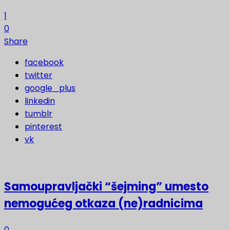
1
0
Share
facebook
twitter
google_plus
linkedin
tumblr
pinterest
vk
Samoupravljački “šejming” umesto
nemogućeg otkaza (ne)radnicima
0