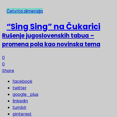
Četvrta dimenzija
NAJNOVIJE
“Sing Sing” na Čukarici
Rušenje jugoslovenskih tabua –
promena pola kao novinska tema
0
0
Share
facebook
twitter
google_plus
linkedin
tumblr
pinterest