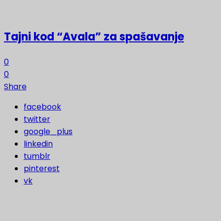
Tajni kod “Avala” za spašavanje
0
0
Share
facebook
twitter
google_plus
linkedin
tumblr
pinterest
vk