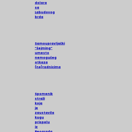
dolara
sa
Labudovog
brda
Samoupravljački
“šejming”
umesto
nemogućeg
otkaza
(ne)radnicima
Spomenik
straži
koja
je
zaustavila
kugu
prispelu
iz
Beograda