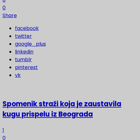
0
Share
facebook
twitter
google_plus
linkedin
tumblr
pinterest
vk
Spomenik straži koja je zaustavila
kugu prispelu iz Beograda
1
0