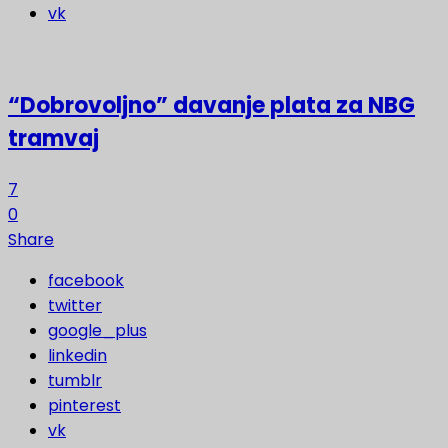
vk
“Dobrovoljno” davanje plata za NBG
tramvaj
7
0
Share
facebook
twitter
google_plus
linkedin
tumblr
pinterest
vk