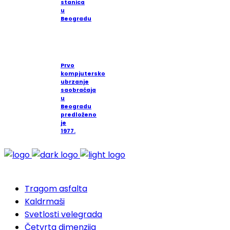
stanica
u
Beogradu
Prvo
kompjutersko
ubrzanje
saobraćaja
u
Beogradu
predloženo
je
1977.
Tragom asfalta
Kaldrmaši
Svetlosti velegrada
Četvrta dimenzija