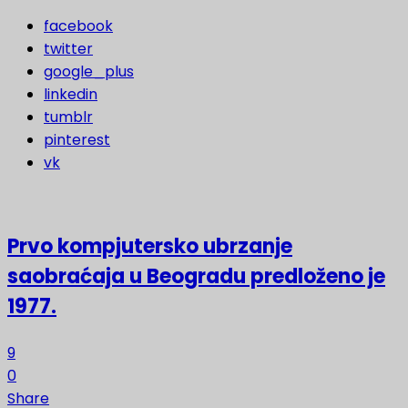
facebook
twitter
google_plus
linkedin
tumblr
pinterest
vk
Prvo kompjutersko ubrzanje
saobraćaja u Beogradu predloženo je
1977.
9
0
Share