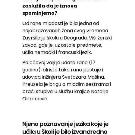
zaslužila da je iznova
spominjemo?
Od
rane mladosti je bila jedna od
najobrazovanijih žena svog vremena .
Završila je śkolu u Beogradu, Viši ženski
zavod, gde je, uz
ostale predmete,
učila nemački i francuski jezik.
Po očevoj volji je udata rano (17
godina), ali isto tako rano postaje i
udovica inžinjera Svetozara Mašina.
Preuzela je brigu o mlađim sestrama i
braći stupivši u službu krajice Natalije
Obrenović.
Njeno poznavanje jezika koje je
učila u školi je bilo
izvandredno