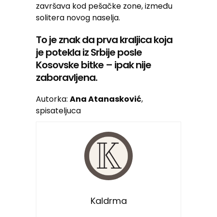
završava kod pešačke zone, između
solitera novog naselja.
To je znak da prva kraljica koja
je potekla iz Srbije posle
Kosovske bitke – ipak nije
zaboravljena.
Autorka:
Ana Atanasković
,
spisateljuca
Kaldrma