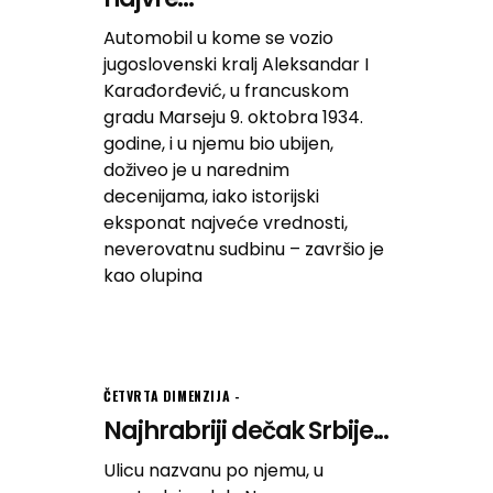
Automobil u kome se vozio
jugoslovenski kralj Aleksandar I
Karađorđević, u francuskom
gradu Marseju 9. oktobra 1934.
godine, i u njemu bio ubijen,
doživeo je u narednim
decenijama, iako istorijski
eksponat najveće vrednosti,
neverovatnu sudbinu – završio je
kao olupina
ČETVRTA DIMENZIJA
Najhrabriji dečak Srbije...
Ulicu nazvanu po njemu, u