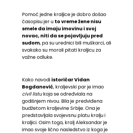
Pomoć jedne kraljice je dobro došao
časopisu jer u
to vreme žene nisu
smele da imaju imovinu i svoj
novac, niti da se pojavljuju pred
sudom
, pa su urednici bili muškarci, ali
svakako su morali pitati kraljicu za
važne odluke.
Kako navodi
istoričar Vidan
Bogdanović
, kraljevski par je imao
civil listu
koja se određviala na
godišnjem nivou. Bila je predviđena
budžetom kraljevine Srbije. Ona je
predstavljala svojevsnu platu kralju i
kraljici. Osim toga, kralj Aleksandar je
imao svoje lično nasledstvo iz koga je