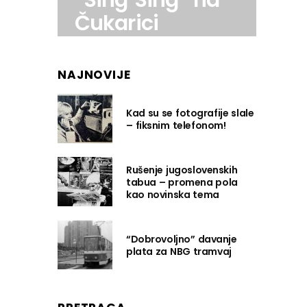
“Sing Sing” na
Čukarici
NAJNOVIJE
Kad su se fotografije slale
– fiksnim telefonom!
Rušenje jugoslovenskih
tabua – promena pola
kao novinska tema
“Dobrovoljno” davanje
plata za NBG tramvaj