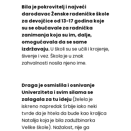
Bila je pokrovitelj i najveći
darodavac Ženske radeničke škole
za devojčice od 13-17 godina koje
su se obučavale za radnička
zanimanja koja su im, dalje,
omogućavala da se same
izdržavaju.
U školi su se učili i krojenje,
šivenje i vez. Škola je u znak
zahvalnosti nosila njeno ime.
Draga je osmislila i osnivanje
Univerziteta i svim silama se
zalagala za tu ideju
(želela je
iskreno napredak Srbije iako neki
tvrde da je htela da bude kao kraljica
Natalija koja je bila zadužbinarka
Velike škole). Nažalost, nije ga