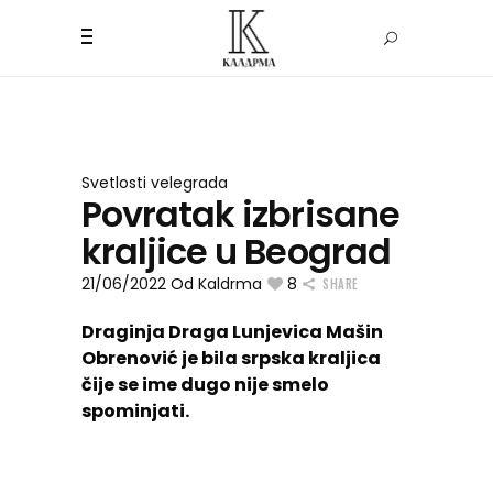
Svetlosti velegrada
Povratak izbrisane
kraljice u Beograd
21/06/2022
Od
Kaldrma
8
SHARE
Draginja Draga Lunjevica Mašin
Obrenović je bila srpska kraljica
čije se ime dugo nije smelo
spominjati.