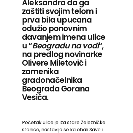
Aleksandra da ga
zaštiti svojim telom i
prva bila upucana
odužio ponovnim
davanjem imena ulice
u “
Beogradu na vodi
“,
na predlog novinarke
Olivere Miletović i
zamenika
gradonačelnika
Beograda Gorana
Vesića.
Početak ulice je iza stare Železničke
stanice, nastavlja se ka obali Save i