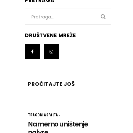
PRETRAGA
Search
for:
DRUŠTVENE MREŽE
PROČITAJTE JOŠ
TRAGOM ASFALTA
Namerno uništenje
najvre...