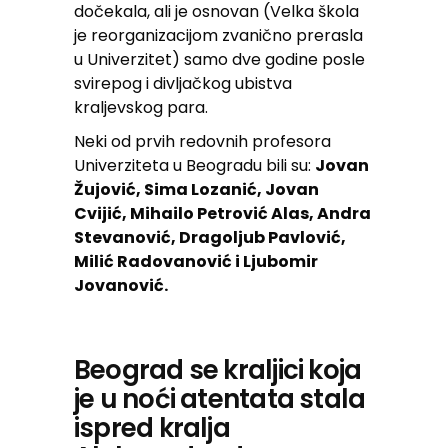
dočekala, ali je osnovan (Velka škola
je reorganizacijom zvanično prerasla
u Univerzitet) samo dve godine posle
svirepog i divljačkog ubistva
kraljevskog para.
Neki od prvih redovnih profesora
Univerziteta u Beogradu bili su:
Jovan
Žujović, Sima Lozanić, Jovan
Cvijić, Mihailo Petrović Alas, Andra
Stevanović, Dragoljub Pavlović,
Milić Radovanović i Ljubomir
Jovanović.
Beograd se kraljici koja
je u noći atentata stala
ispred kralja