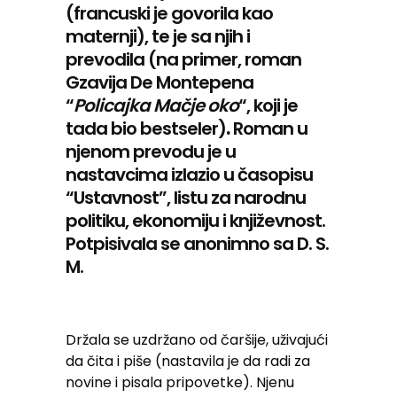
(francuski je govorila kao
maternji), te je sa njih i
prevodila (na primer, roman
Gzavija De Montepena
“
Policajka Mačje oko
“, koji je
tada bio bestseler)
.
Roman u
njenom prevodu je u
nastavcima izlazio u časopisu
“Ustavnost”, listu za narodnu
politiku, ekonomiju i književnost.
Potpisivala se anonimno sa D. S.
M.
Držala se uzdržano od čaršije, uživajući
da čita i piše (nastavila je da radi za
novine i pisala pripovetke). Njenu