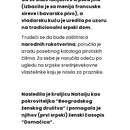
(izbacila je sa menija francuske
sireve i bavarsko pivo), a
vladarsku kuću je uredila po uzoru
na tradicionalni srpski dom.
Trudeći se da bude zaštitnica
narodnih rukotvorina
, poručila je
izradu posebnog kataloga pirotskih
ćilima. Za sebe je naručila odeću po
ugledu na srpske srednjevekovne
vlastelinke koju je nosila za praznike.
Nasledila je kraljicu Nataiju kao
pokroviteljka “Beogradskog
ženskog društva” i pomagala je
njihov (prvi srpski) ženski časopis
“Domaćica”.