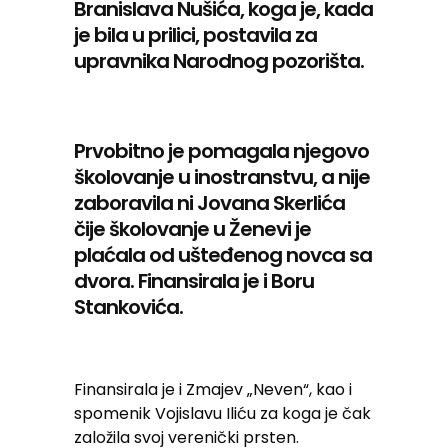
Branislava Nušića, koga je, kada
je bila u prilici, postavila za
upravnika Narodnog pozorišta.
Prvobitno je pomagala njegovo
školovanje u inostranstvu, a nije
zaboravila ni Jovana Skerlića
čije školovanje u Ženevi je
plaćala od ušteđenog novca sa
dvora. Finansirala je i Boru
Stankovića.
Finansirala je i Zmajev „Neven“, kao i
spomenik Vojislavu Iliću za koga je čak
založila svoj verenički prsten.