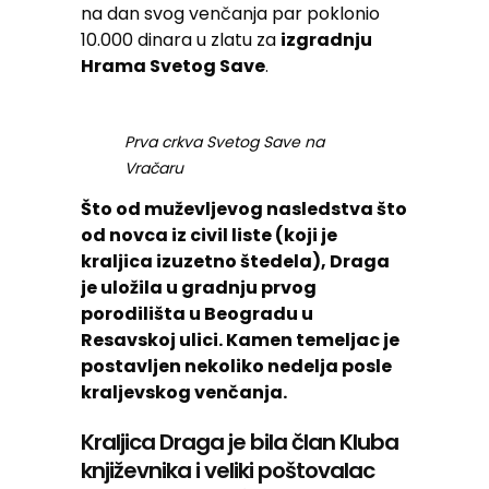
na dan svog venčanja par poklonio
10.000 dinara u zlatu za
izgradnju
Hrama Svetog Save
.
Prva crkva Svetog Save na
Vračaru
Što od muževljevog nasledstva što
od novca iz civil liste (koji je
kraljica izuzetno štedela), Draga
je uložila u gradnju prvog
porodilišta u Beogradu u
Resavskoj ulici. Kamen temeljac je
postavljen nekoliko nedelja posle
kraljevskog venčanja.
Kraljica Draga je bila član Kluba
književnika i veliki poštovalac