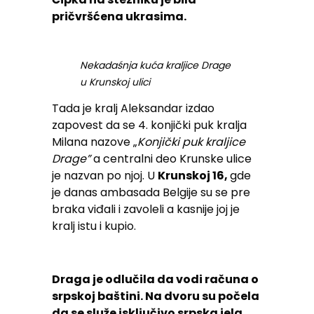
pričvršćena ukrasima.
Nekadaśnja kuća kraljice Drage
u Krunskoj ulici
Tada je kralj Aleksandar izdao
zapovest da se 4. konjički puk kralja
Milana nazove „
Konjički puk kraljice
Drage”
a centralni deo Krunske ulice
je nazvan po njoj. U
Krunskoj 16,
gde
je danas ambasada Belgije su se pre
braka viđali i zavoleli a kasnije joj je
kralj istu i kupio.
Draga je odlučila da vodi računa o
srpskoj baštini. Na dvoru su počela
da se služe isključivo srpska jela