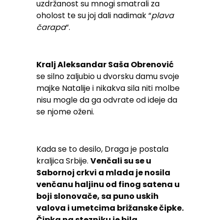
uzdržanost su mnogi smatrali za
oholost te su joj dali nadimak “
plava
čarapa
“.
Kralj Aleksandar Saša Obrenović
se silno zaljubio u dvorsku damu svoje
majke Natalije i nikakva sila niti molbe
nisu mogle da ga odvrate od ideje da
se njome oženi.
Kada se to desilo, Draga je postala
kraljica Srbije.
Venčali su se u
Sabornoj crkvi a mlada je nosila
venčanu haljinu od finog satena u
boji slonovače, sa puno uskih
valova i umetcima brižanske čipke.
Čipka na stezniku je bila