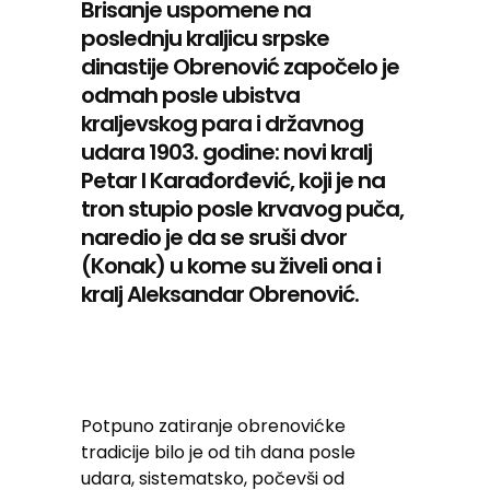
Brisanje uspomene na
poslednju kraljicu srpske
dinastije Obrenović započelo je
odmah posle ubistva
kraljevskog para i državnog
udara 1903. godine: novi kralj
Petar I Karađorđević, koji je na
tron stupio posle krvavog puča,
naredio je da se sruši dvor
(Konak) u kome su živeli ona i
kralj Aleksandar Obrenović.
Potpuno zatiranje obrenovićke
tradicije bilo je od tih dana posle
udara, sistematsko, počevši od