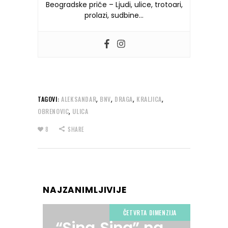
Beogradske priče – Ljudi, ulice, trotoari,
prolazi, sudbine…
,
,
,
,
TAGOVI:
ALEKSANDAR
BNV
DRAGA
KRALJICA
,
OBRENOVIC
ULICA
8
SHARE
NAJZANIMLJIVIJE
ČETVRTA DIMENZIJA