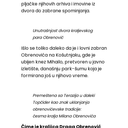
pljačke njihovih arhiva i imovine iz
dvora do zabrane spominjanja.
Unutrašnjost dvora kraljevskog
para Obrenović
Išlo se toliko daleko da je i lovni zabran
Obrenovića na Košutnjaku, gde je
ubijen knez Mihailo, pretvoren u javno
izletište, današnju park-šumu koja je
formirana joś u njihovo vreme.
Premeštena sa Terazija u daleki
Topčider kao znak uklanjanja
obrenovićevske tradicije:
česma kralja Milana Obrenovića
Čime je kraljica Draga Obrenović