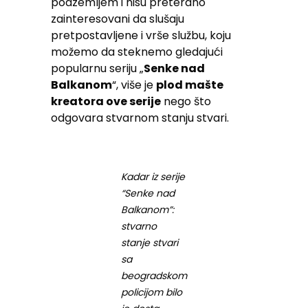
podzemljem i nisu preterano
zainteresovani da slušaju
pretpostavljene i vrše službu, koju
možemo da steknemo gledajući
popularnu seriju „
Senke nad
Balkanom
“, više je
plod mašte
kreatora ove serije
nego što
odgovara stvarnom stanju stvari.
Kadar iz serije
“Senke nad
Balkanom”:
stvarno
stanje stvari
sa
beogradskom
policijom bilo