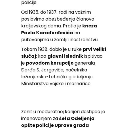
policije.
Od 1935. do 1937. radi na važnim
poslovima obezbeđenja članova
kraljevskog doma. Pratio je
kneza
Pavla Кarađorđevića
na
putovanjima u zemlji i inostranstvu.
Tokom 1938. dobio je u ruke
prvi veliki
slučaj
: kao
glavni islednik
ispitivao
je
povodom korupcije
generala
Đorđa S. Jorgovića, načelnika
Inženjersko-tehničkog odeljenja
Ministarstva vojske i mornarice.
Zenit u međuratnoj karijeri dostigao je
imenovanjem za
šefa Odeljenja
opšte policije Uprave grada