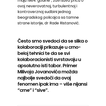
maju 1984. godine”, završava priču o
ovoj neverovatnoj, turbulentnoj i
kontroverznoj sudbini jednog
beogradskog policajca sa tamne
strane istorije, dr Rade Ristanović.
Često smo svedoci da se slika o
kolaboraciji prikazuje u crno-
beloj tehnici te da se svi
kolaboracionisti svrstavaju u
apsolutno isti tabor. Primer
Milivoja Jovanovića možda
najbolje svedoči da ovaj
fenomen ipak ima – više nijansi
“crne” i “sive”.