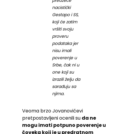
preuzeće
nacistički
Gestapo i SS,
koji će zatim
vršiti svoju
proveru
podataka jer
nisu imali
poverenje u
Srbe, čak ni u
one koji su
izrazili želju da
sarađuju sa
njima.
Veoma brzo Jovanovićevi
pretpostavljeni ocenili su
da ne
mogu imati potpuno poverenje u
čoveka koji je u predratnom