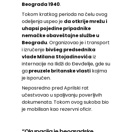
Beograda 1940
.
Tokom kratkog perioda na čelu ovog
odeljenja uspeo je
da otkrije mrežu i
uhapsi pojedine pripadnike
nemačke obaveštajne službe u
Beogradu
. Organizovao je i transport
i izručenje
bivšeg predsednika
vlade Milana Stojadinovića
iz
internacije na Ilidži do Đevđelije, gde su
ga
preuzele britanske vlasti
kojima
je isporučen.
Neposredno pred Aprilski rat
učestvovao u spaljivanju poverljivih
dokumenata. Tokom ovog sukoba bio
je mobilisan kao rezervni oficir.
“Okupacija je beogradske