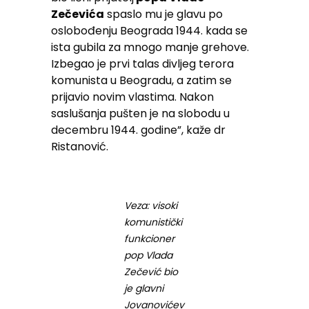
Zečevića
spaslo mu je glavu po
oslobođenju Beograda 1944. kada se
ista gubila za mnogo manje grehove.
Izbegao je prvi talas divljeg terora
komunista u Beogradu, a zatim se
prijavio novim vlastima. Nakon
saslušanja pušten je na slobodu u
decembru 1944. godine”, kaže dr
Ristanović.
Veza: visoki
komunistički
funkcioner
pop Vlada
Zečević bio
je glavni
Jovanovićev