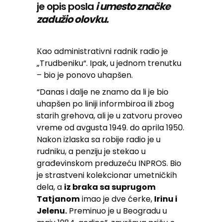
je opis posla
i umesto značke
zadužio olovku.
Кao administrativni radnik radio je
„Trudbeniku“. Ipak, u jednom trenutku
– bio je ponovo uhapšen.
“Danas i dalje ne znamo da li je bio
uhapšen po liniji informbiroa ili zbog
starih grehova, ali je u zatvoru proveo
vreme od avgusta 1949. do aprila 1950.
Nakon izlaska sa robije radio je u
rudniku, a penziju je stekao u
građevinskom preduzeću INPROS. Bio
je strastveni kolekcionar umetničkih
dela, a
iz braka sa suprugom
Tatjanom
imao je dve ćerke,
Irinu i
Jelenu.
Preminuo je u Beogradu u