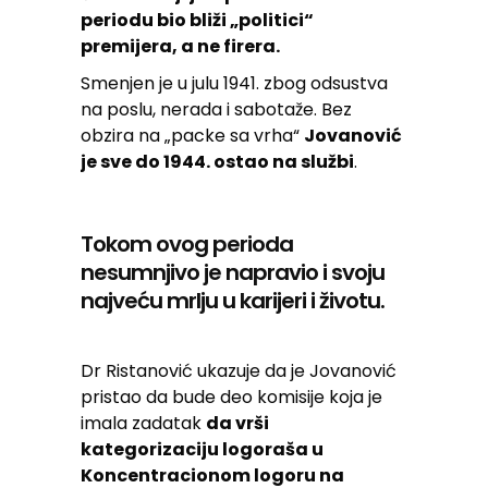
periodu bio bliži „politici“
premijera, a ne firera.
Smenjen je u julu 1941. zbog odsustva
na poslu, nerada i sabotaže. Bez
obzira na „packe sa vrha“
Jovanović
je sve do 1944. ostao na službi
.
Tokom ovog perioda
nesumnjivo je napravio i svoju
najveću mrlju u karijeri i životu.
Dr Ristanović ukazuje da je Jovanović
pristao da bude deo komisije koja je
imala zadatak
da vrši
kategorizaciju logoraša u
Koncentracionom logoru na