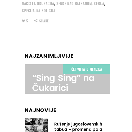
,
,
,
,
NACISTI
OKUPACIJA
SENKE NAD BALKANOM
SERIJA
SPECIJALNA POLICIJA
5
SHARE
NAJZANIMLJIVIJE
ČETVRTA DIMENZIJA
“Sing Sing” na
Čukarici
NAJNOVIJE
Rušenje jugoslovenskih
tabua – promena pola