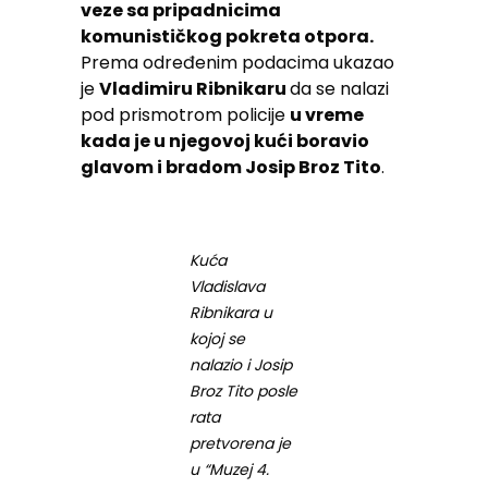
veze sa pripadnicima
komunističkog pokreta otpora.
Prema određenim podacima ukazao
je
Vladimiru Ribnikaru
da se nalazi
pod prismotrom policije
u vreme
kada je u njegovoj kući boravio
glavom i bradom Josip Broz Tito
.
Kuća
Vladislava
Ribnikara u
kojoj se
nalazio i Josip
Broz Tito posle
rata
pretvorena je
u “Muzej 4.