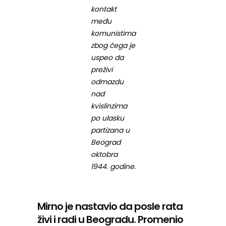
kontakt
među
komunistima
zbog čega je
uspeo da
preživi
odmazdu
nad
kvislinzima
po ulasku
partizana u
Beograd
oktobra
1944. godine.
Mirno je nastavio da posle rata
živi i radi u Beogradu. Promenio