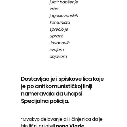
jula”: hapšenje
vrha
jugoslovenskih
komunista
sprečio je
upravo
Jovanović
svojom
dojavom
Dostavljao je i spiskove lica koje
je po anitkomunističkoj liniji
nameravala da uhapsi
Specijalna policija.
“Ovakvo delovanje ali i činjenica da je
bio lični prijatelj
popa Vlade