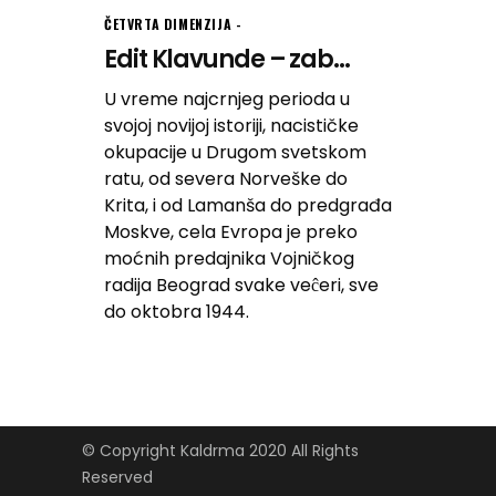
ČETVRTA DIMENZIJA
Edit Klavunde – zab...
U vreme najcrnjeg perioda u
svojoj novijoj istoriji, nacističke
okupacije u Drugom svetskom
ratu, od severa Norveške do
Krita, i od Lamanša do predgrađa
Moskve, cela Evropa je preko
moćnih predajnika Vojničkog
radija Beograd svake veĉeri, sve
do oktobra 1944.
© Copyright Kaldrma 2020 All Rights
Reserved