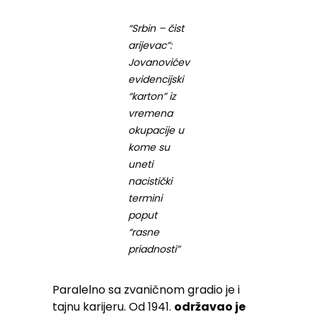
“Srbin – čist
arijevac”:
Jovanovićev
evidencijski
“karton” iz
vremena
okupacije u
kome su
uneti
nacistički
termini
poput
“rasne
priadnosti”
Paralelno sa zvaničnom gradio je i
tajnu karijeru. Od 1941.
održavao je