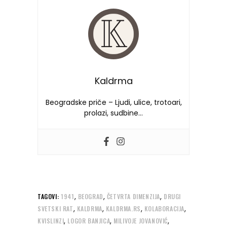
Kaldrma
Beogradske priče – Ljudi, ulice, trotoari,
prolazi, sudbine…
,
,
,
TAGOVI:
1941
BEOGRAD
ČETVRTA DIMENZIJA
DRUGI
,
,
,
,
SVETSKI RAT
KALDRMA
KALDRMA.RS
KOLABORACIJA
,
,
,
KVISLINZI
LOGOR BANJICA
MILIVOJE JOVANOVIĆ