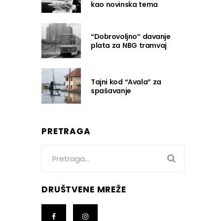
kao novinska tema
“Dobrovoljno” davanje
plata za NBG tramvaj
Tajni kod “Avala” za
spašavanje
PRETRAGA
Search
for:
DRUŠTVENE MREŽE