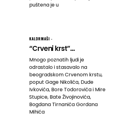
puštena je u
KALDRMAŠI
“Crveni krst”...
Mnogo poznatih ljudi je
odrastalo i stasavalo na
beogradskom Crvenom krstu,
poput Gage Nikolića, Dude
Ivkovića, Bore Todorovića i Mire
Stupice, Bate Živojinovića,
Bogdana Tirnanića Gordana
Mihića