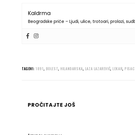
Kaldrma
Beogradske priče – Ljudi, ulice, trotoari, prolazi, su
,
,
,
,
,
TAGOVI:
1891
BOLEST
HILANDARSKA
LAZA LAZAREVIĆ
LEKAR
PISAC
PROČITAJTE JOŠ