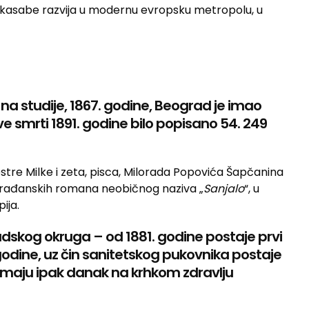
ne kasabe razvija u modernu evropsku metropolu, u
na studije, 1867. godine, Beograd je imao
e smrti 1891. godine bilo popisano 54. 249
stre Milke i zeta, pisca, Milorada Popovića Šapčanina
h građanskih romana neobičnog naziva „
Sanjalo
“, u
ija.
adskog okruga – od 1881. godine postaje prvi
godine, uz čin sanitetskog pukovnika postaje
uzimaju ipak danak na krhkom zdravlju