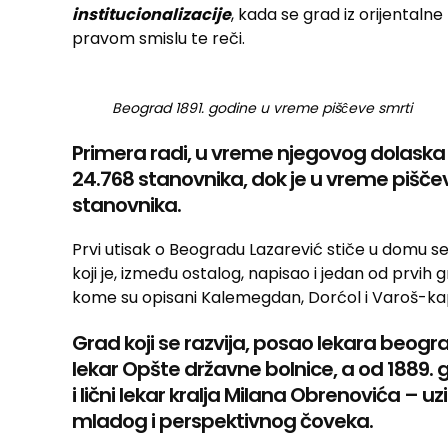
institucionalizacije
, kada se grad iz orijental
pravom smislu te reči.
Beograd 1891. godine u vreme pišĉeve smrti
Primera radi, u vreme njegovog dolaska 
24.768 stanovnika, dok je u vreme piščev
stanovnika.
Prvi utisak o Beogradu Lazarević stiče u domu se
koji je, između ostalog, napisao i jedan od prvi
kome su opisani Kalemegdan, Dorćol i Varoš-kap
Grad koji se razvija, posao lekara beogr
lekar Opšte državne bolnice, a od 1889. 
i lični lekar kralja Milana Obrenovića – 
mladog i perspektivnog čoveka.