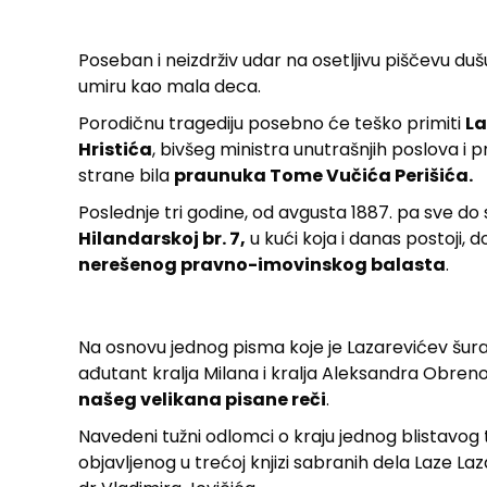
Poseban i neizdrživ udar na osetljivu piščevu du
umiru kao mala deca.
Porodičnu tragediju posebno će teško primiti
La
Hristića
, bivšeg ministra unutrašnjih poslova i 
strane bila
praunuka Tome Vučića Perišića.
Poslednje tri godine, od avgusta 1887. pa sve do
Hilandarskoj br. 7,
u kući koja i danas postoji, 
nerešenog pravno-imovinskog balasta
.
Na osnovu jednog pisma koje je Lazarevićev šurak,
ađutant kralja Milana i kralja Aleksandra Obrenov
našeg velikana pisane reči
.
Navedeni tužni odlomci o kraju jednog blistavog 
objavljenog u trećoj knjizi sabranih dela Laze Laz