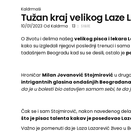
Kaldrmaši
Tužan kraj velikog Laze 
10/01/2023
Od
Kaldrma
13
SHARE
O životu i delima našeg
velikog pisca i lekara 
kako su izgledali njegovi poslednji trenuci i sama 
tadašnjem Beogradu kad su se desili, ostalo je
p
Hroničar
Milan Jovanović Stojmirović
u drugoj
intrigantnih glasina ondašnjih Beograđana
da je u bolesti bio ostavljen samom sebi, te da
Čak se i sam Stojmirović, nakon navedenog dela
što je pisac talenta kakav je posedovao Laz
Važno je pomenuti da je Laza Lazarević živeo u 