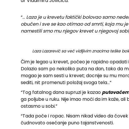
dr Vladimira Jovičića.
“…
Laza je u krevetu faktički bolovao samo nede
obučen i sve se kao otimao od smrti, koja mu je
namestili smo mu njegov krevet u njegovoj sob
Laza Lazarević sa već vidljivim znacima teške bole
Čim je legao u krevet, počeo je rapidno opadati
Dolazio sam po nekoliko puta na dan, tako da 
mogao je sam sesti u krevet; docnije su mu mora
sediti, nit promenuti položaj svoga tela…”
“Tog fatalnog dana supruzi je kazao
putovaćemo
ga poljube u ruku. Nije imao moći da im kaže, ali
ostasmo u sobi.”
“Tada poče i ropac. Nisam nikad video da čovek u
čudnovato osećanje puno tajanstvenosti.