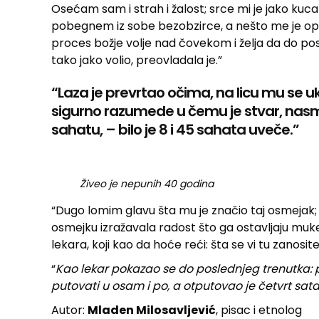
Osećam sam i strah i žalost; srce mi je jako kuc
pobegnem iz sobe bezobzirce, a nešto me je opet
proces božje volje nad čovekom i želja da do 
tako jako volio, preovladala je.”
“Laza je prevrtao očima, na licu mu se u
sigurno razumede u čemu je stvar, nasm
sahatu, – bilo je 8 i 45 sahata uveče.”
Živeo je nepunih 40 godina
“Dugo lomim glavu šta mu je značio taj osmejak; da 
osmejku izražavala radost što ga ostavljaju muke i
lekara, koji kao da hoće reći: šta se vi tu zanosite
“
Kao lekar pokazao se do poslednjeg trenutka: 
putovati u osam i po, a otputovao je četvrt sat
Autor:
Mladen Milosavljević
, pisac i etnolog