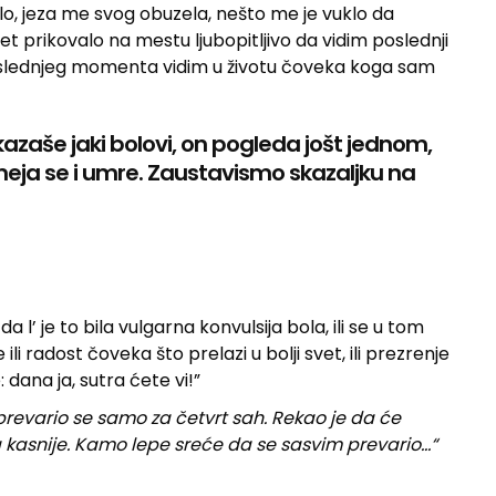
alo, jeza me svog obuzela, nešto me je vuklo da
 prikovalo na mestu ljubopitljivo da vidim poslednji
poslednjeg momenta vidim u životu čoveka koga sam
kazaše jaki bolovi, on pogleda jošt jednom,
eja se i umre. Zaustavismo skazaljku na
l’ je to bila vulgarna konvulsija bola, ili se u tom
li radost čoveka što prelazi u bolji svet, ili prezrenje
: dana ja, sutra ćete vi!”
prevario se samo za četvrt sah. Rekao je da će
a kasnije. Kamo lepe sreće da se sasvim prevario…“