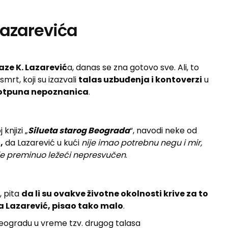
Lazarevića
Laze K. Lazarević
a, danas se zna gotovo sve. Ali, to
smrt, koji su izazvali
talas uzbuđenja i kontoverzi
u
otpuna nepoznanica
.
 knjizi „
Silueta starog Beograda
“, navodi neke od
,
da Lazarević u kući
nije imao potrebnu negu i mir,
 je preminuo ležeći nepresvučen
.
, pita
da li su ovakve životne okolnosti krive za to
a Lazarević, pisao tako malo
.
Beogradu u vreme tzv. drugog talasa