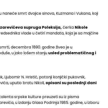
šu naneće smrt dvojice sinova, Kuzmana i Vukana, koji
zarevićeva supruga Poleksija,
ćerka
Nikole
predsednika vlade u četiri mandata, koja je sa majčine
 smrti, decembra 1890. godine živeo je u
doduše, u jako lošem stanju
usled problematičnog i
 Ljubomir N. Hristić, potonji konjički pukovnik,
ića, uputio bratu Nikoli,
opisani su poslednji dani
talenta srpske kulture preuzeti su iz pisma
arevića, u izdanju Glasa Podrinja 1985. godine, u izboru