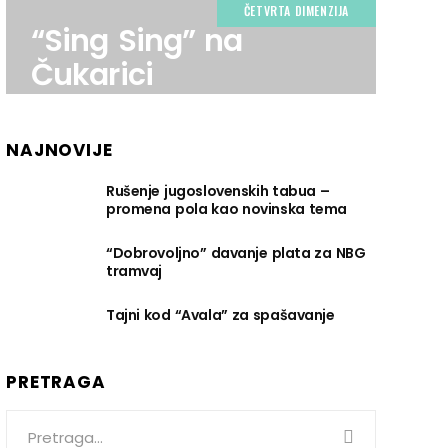
ČETVRTA DIMENZIJA
“Sing Sing” na
Čukarici
NAJNOVIJE
Rušenje jugoslovenskih tabua –
promena pola kao novinska tema
“Dobrovoljno” davanje plata za NBG
tramvaj
Tajni kod “Avala” za spašavanje
PRETRAGA
Search
for: