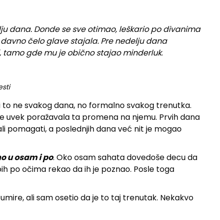
lju dana. Donde se sve otimao, leškario po divanima
 davno čelo glave stajala. Pre nedelju dana
i, tamo gde mu je obično stajao minderluk
.
sti
 i to ne svakog dana, no formalno svakog trenutka.
me uvek poražavala ta promena na njemu. Prvih dana
li pomagati, a poslednjih dana već nit je mogao
 u osam i po
. Oko osam sahata dovedoše decu da
 bih po očima rekao da ih je poznao. Posle toga
mire, ali sam osetio da je to taj trenutak. Nekakvo