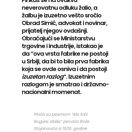
Pinkas se na ovakvu
neverovatnu odluku žalio, a
žalbu je izuzetno vešto sročio
Obrad Simić, advokat i novinar,
prijatelj njegov ovdašnji.
Obraćajući se Ministarstvu
trgovine i industrije, istakao je
da “ova vrsta fabrike ne postoji
u Srbiji, da bi to bila prva fabrika
koja se ovde osniva i da postoji
izuzetan
razlog
“. Izuzetnim
razlogom je smatrao i državno-
nacionalni momenat.
Ploča sa pesmom “Ala Srbi
Bugare izbiše” pevača Bože
Stojanovića iz 1928. godin
e