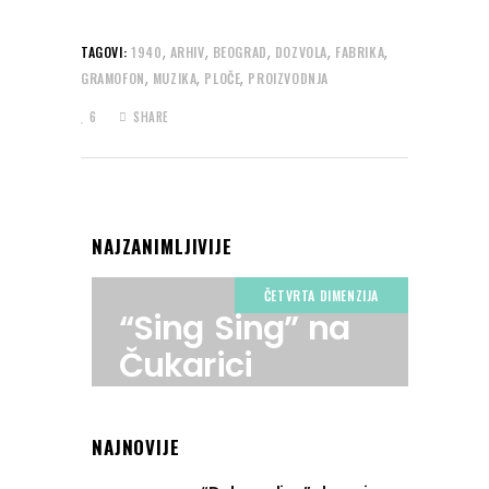
,
,
,
,
,
TAGOVI:
1940
ARHIV
BEOGRAD
DOZVOLA
FABRIKA
,
,
,
GRAMOFON
MUZIKA
PLOČE
PROIZVODNJA
6
SHARE
NAJZANIMLJIVIJE
ČETVRTA DIMENZIJA
“Sing Sing” na
Čukarici
NAJNOVIJE