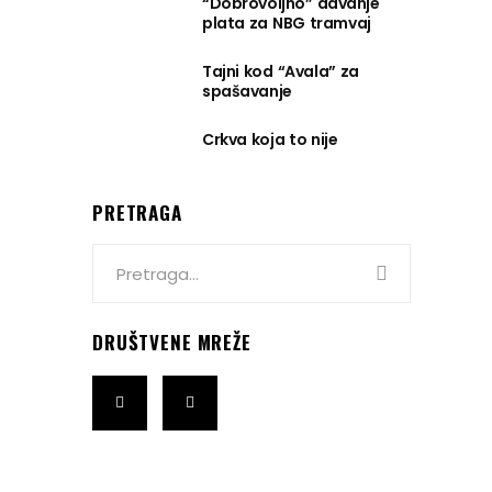
“Dobrovoljno” davanje
plata za NBG tramvaj
Tajni kod “Avala” za
spašavanje
Crkva koja to nije
PRETRAGA
Search
for:
DRUŠTVENE MREŽE