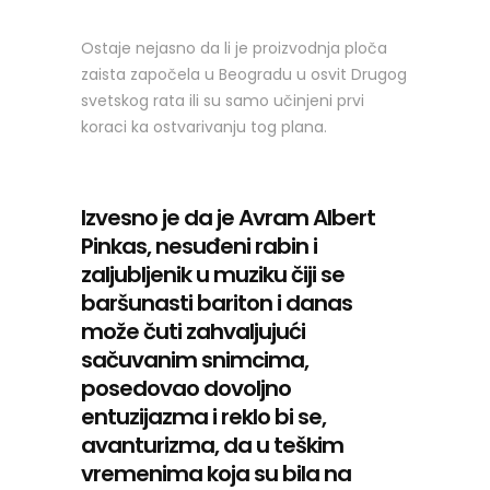
Ostaje nejasno da li je proizvodnja ploča
zaista započela u Beogradu u osvit Drugog
svetskog rata ili su samo učinjeni prvi
koraci ka ostvarivanju tog plana.
Izvesno je da je Avram Albert
Pinkas, nesuđeni rabin i
zaljubljenik u muziku čiji se
baršunasti bariton i danas
može čuti zahvaljujući
sačuvanim snimcima,
posedovao dovoljno
entuzijazma i reklo bi se,
avanturizma, da u teškim
vremenima koja su bila na