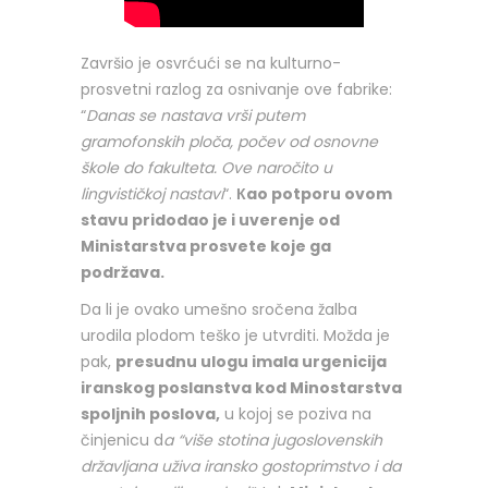
Završio je osvrćući se na kulturno-
prosvetni razlog za osnivanje ove fabrike:
“
Danas se nastava vrši putem
gramofonskih ploča, počev od osnovne
škole do fakulteta. Ove naročito u
lingvističkoj nastavi
“.
Кao potporu ovom
stavu pridodao je i uverenje od
Ministarstva prosvete koje ga
podržava.
Da li je ovako umešno sročena žalba
urodila plodom teško je utvrditi. Možda je
pak,
presudnu ulogu imala urgenicija
iranskog poslanstva kod Minostarstva
spoljnih poslova,
u kojoj se poziva na
činjenicu d
a “više stotina jugoslovenskih
državljana uživa iransko gostoprimstvo i da