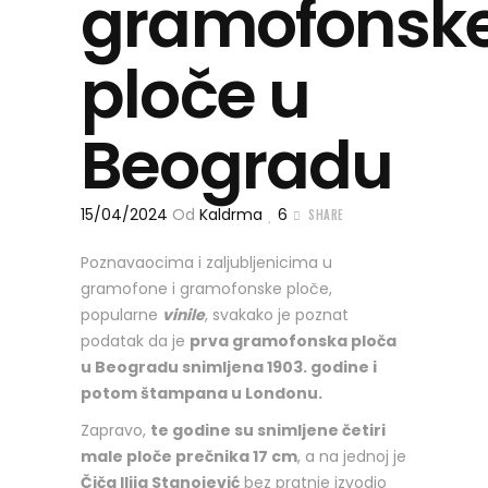
gramofonsk
ploče u
Beogradu
15/04/2024
Od
Kaldrma
6
SHARE
Poznavaocima i zaljubljenicima u
gramofone i gramofonske ploče,
popularne
vinile
, svakako je poznat
podatak da je
prva gramofonska ploča
u Beogradu snimljena 1903. godine i
potom štampana u Londonu.
Zapravo,
te godine su snimljene četiri
male ploče prečnika 17 cm
, a na jednoj je
Čiča Ilija Stanojević
bez pratnje izvodio