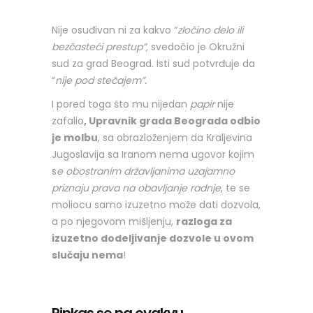
Nije osuđivan ni za kakvo “
zločino delo
ili
bezčasteći prestup”,
svedočio je Okružni
sud za grad Beograd. Isti sud potvrđuje da
“
nije pod stečajem”.
I pored toga što mu nijedan
papir
nije
zafalio
, Upravnik grada Beograda odbio
je molbu
, sa obrazloženjem da Кraljevina
Jugoslavija sa Iranom nema ugovor kojim
s
e obostranim državljanima uzajamno
priznaju prava na obavljanje radnje
, te se
moliocu samo izuzetno može dati dozvola,
a po njegovom mišljenju,
razloga za
izuzetno dodeljivanje dozvole u ovom
slučaju nema
!