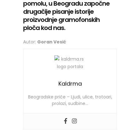
pomolu, u Beogradu započne
drugačije pisanje istorije
proizvodnje gramofonskih
ploča kod nas.
Autor:
Goran Vesić
Kaldrma
Beogradske priče – Ljudi, ulice, trotoari,
prolazi, sudbine…