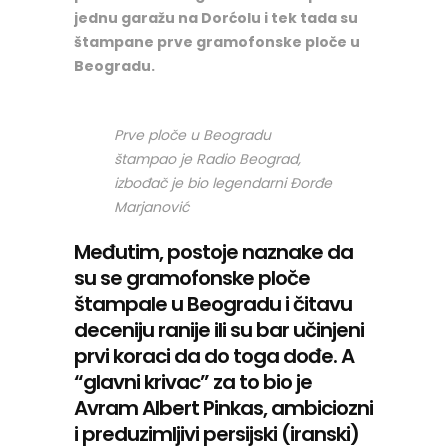
jednu garažu na Dorćolu i tek tada su
štampane prve gramofonske ploče u
Beogradu.
Prve ploče u Beogradu
štampao je Radio Beograd,
izbođač je bio legendarni Đorđe
Marjanović
Međutim, postoje naznake da
su se gramofonske ploče
štampale u Beogradu i čitavu
deceniju ranije ili su bar učinjeni
prvi koraci da do toga dođe. A
“glavni krivac” za to bio je
Avram Albert Pinkas, ambiciozni
i preduzimljivi persijski (iranski)