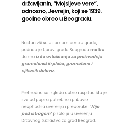
državljanin, “Mojsijeve vere”,
odnosno, Jevrejin, koji se 1939.
godine obreo u Beogradu.
Nastanivši se u samom centru grada,
podneo je Upravi grada Beograda
molbu
da mu
izda ovlašćenje
za proizvodnju
gramofonskih ploča, gramofona i
njihovih delova
.
Prethodno se izgleda dobro raspitao šta je
sve od papira potrebno i pribavio
neophodna uverenja i preporuke. “
Nije
pod istragom
” pisalo je u uverenju
Državnog tužilaštva za grad Beograd.