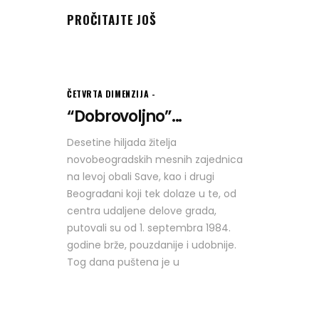
PROČITAJTE JOŠ
ČETVRTA DIMENZIJA
“Dobrovoljno”...
Desetine hiljada žitelja
novobeogradskih mesnih zajednica
na levoj obali Save, kao i drugi
Beograđani koji tek dolaze u te, od
centra udaljene delove grada,
putovali su od 1. septembra 1984.
godine brže, pouzdanije i udobnije.
Tog dana puštena je u