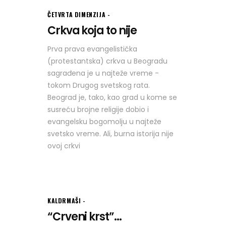
ČETVRTA DIMENZIJA
Crkva koja to nije
Prva prava evangelistička
(protestantska) crkva u Beogradu
sagrađena je u najteže vreme -
tokom Drugog svetskog rata.
Beograd je, tako, kao grad u kome se
susreću brojne religije dobio i
evangelsku bogomolju u najteže
svetsko vreme. Ali, burna istorija nije
ovoj crkvi
KALDRMAŠI
“Crveni krst”...