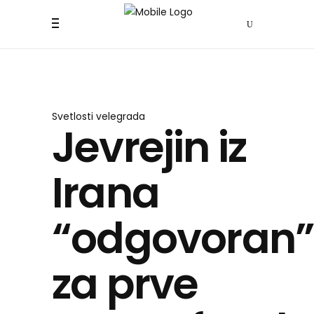
Svetlosti velegrada
Jevrejin iz
Irana
“odgovoran
za prve