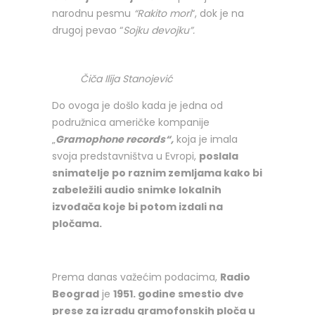
narodnu pesmu
“Rakito mori
“, dok je na
drugoj pevao “
Sojku devojku”.
Čiča Ilija Stanojević
Do ovoga je došlo kada je jedna od
podružnica američke kompanije
„
Gramophone records“,
koja je imala
svoja predstavništva u Evropi,
poslala
snimatelje po raznim zemljama kako bi
zabeležili audio snimke lokalnih
izvođača koje bi potom izdali na
pločama.
Prema danas važećim podacima,
Radio
Beograd
je
1951. godine smestio dve
prese za izradu gramofonskih ploča u