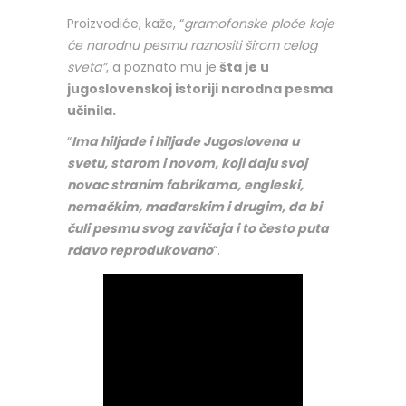
Proizvodiće, kaže, “
gramofonske ploče koje
će narodnu pesmu raznositi širom celog
sveta”
, a poznato mu je
šta je u
jugoslovenskoj istoriji narodna pesma
učinila.
“
Ima hiljade i hiljade Jugoslovena u
svetu, starom i novom, koji daju svoj
novac stranim fabrikama, engleski,
nemačkim, mađarskim i drugim, da bi
čuli pesmu svog zavičaja i to često puta
rđavo reprodukovano
“.