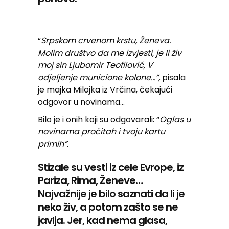
“
Srpskom crvenom krstu, Ženeva.
Molim društvo da me izvjesti, je li živ
moj sin Ljubomir Teofilović, V
odjeljenje municione kolone…”,
pisala
je majka Milojka iz Vrčina, čekajući
odgovor u novinama…
Bilo je i onih koji su odgovarali: “
Oglas u
novinama pročitah i tvoju kartu
primih”.
Stizale su vesti iz cele Evrope, iz
Pariza, Rima, Ženeve…
Najvažnije je bilo saznati da li je
neko živ, a potom zašto se ne
javlja. Jer, kad nema glasa,