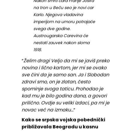
Nakon smrti cara Franje Josifa
na tron u Beču seo je novi car
Karlo. Njegova vladavina
imperijom na umoru potrajaće
svega dve godine.
Austrougarska Carevina će
nestati zauvek nakon sloma
1918.
“
Želim dragi Veljo da mi se javiš preko
novina i lično kartom, jer mi se ovako
sve čini da je samo san. Ja i Slobodan
zdravi smo, on je zlatan, često
spominje svoga taticu. Prohodao je
kad mu je bilo godina dana, a govori
prilično. Ovdje su veliki izdaci, pa mi je
novac već na izmaku…
“
Kako se srpska vojska pobednički
približavala Beogradu u kasnu