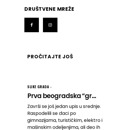
DRUŠTVENE MREŽE
PROČITAJTE JOŠ
SLIKE GRADA
Prva beogradska “gr...
Završi se još jedan upis u srednje.
Raspodelili se đaci po
gimnazijama, turističkim, elektro i
mašinskim odeljenjima, ali deo ih