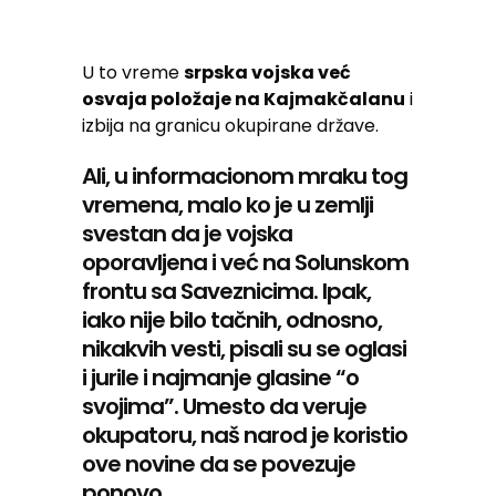
U to vreme
srpska vojska već
osvaja položaje na Kajmakčalanu
i
izbija na granicu okupirane države.
Ali, u informacionom mraku tog
vremena, malo ko je u zemlji
svestan da je vojska
oporavljena i već na Solunskom
frontu sa Saveznicima. Ipak,
iako nije bilo tačnih, odnosno,
nikakvih vesti, pisali su se oglasi
i jurile i najmanje glasine “o
svojima”. Umesto da veruje
okupatoru, naš narod je koristio
ove novine da se povezuje
ponovo.