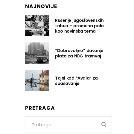
NAJNOVIJE
Rušenje jugoslovenskih
tabua – promena pola
kao novinska tema
“Dobrovoljno” davanje
plata za NBG tramvaj
Tajni kod “Avala” za
spašavanje
PRETRAGA
Search
for: