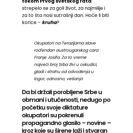
tokom Prvog svetskog rata
:
strepelo se za goli život, za najmilije i
za to šta nosi sutrašnji dan. Hoće li biti
korice –
kruha
?
Okupatori na Terazijama slave
roďendan austrougarskog cara
Franje Josifa. Za to vreme
najveći broj Srba živi u oskudici,
gladi i strahu od odvođenja u
logor, odnosno, vešanja
Da bi držali porobljene Srbe u
obmani i utučenosti, nedugo po
početku svoje diktature
okupatori su pokrenuli
propagandno glasilo – novine –
kroz koje su širene laži i stvaran