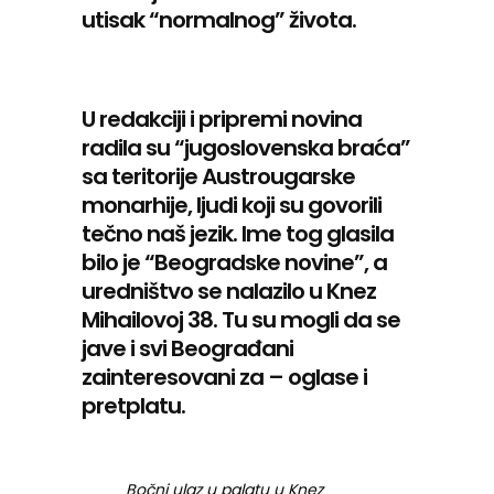
utisak “normalnog” života.
U redakciji i pripremi novina
radila su “jugoslovenska braća”
sa teritorije Austrougarske
monarhije, ljudi koji su govorili
tečno naš jezik. Ime tog glasila
bilo je “Beogradske novine”, a
uredništvo se nalazilo u Knez
Mihailovoj 38. Tu su mogli da se
jave i svi Beograđani
zainteresovani za – oglase i
pretplatu.
Bočni ulaz u palatu u Knez