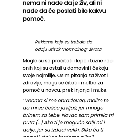
nema ni nade da je živ, ali ni
nade da će poslati bilo kakvu
pomoć.
Reklame koje su trebalo da
odaju utisak “normalnog” života
Mogle su se pročitati i lepe i tužne reči
onih koji su ostali u domovini i čekaju
svoje najmilije. Osim pitanja za život i
zdravlje, mogu se čitati i molbe za
pomoć u novcu, preklinjanja i muke.
“
Veoma si me obradovao, molim te
da mi se češće javljaš, jer mnogo
brinem za tebe. Novac sam primila tri
puta (…) Ako ti je moguće šalji mi i
dalje, jer su izdaci veliki. Sliku ću ti