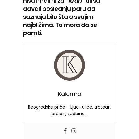
nisu imali ni za “
kruh
” ali su
davali poslednju paru da
saznaju bilo šta o svojim
najbližima. To mora da se
pamti.
Kaldrma
Beogradske priče – Ljudi, ulice, trotoari,
prolazi, sudbine…