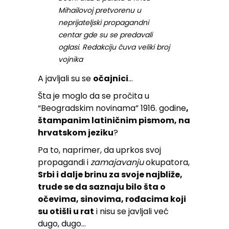
Mihailovoj pretvorenu u
neprijateljski propagandni
centar gde su se predavali
oglasi
.
Redakciju čuva veliki broj
vojnika
A javljali su se
očajnici
…
Šta je moglo da se pročita u
“Beogradskim novinama” 1916. godine
,
štampanim latiničnim pismom, na
hrvatskom jeziku
?
Pa to, naprimer, da uprkos svoj
propagandi i
zamajavanju
okupatora,
Srbi i dalje brinu za svoje najbliže,
trude se da saznaju bilo šta o
očevima, sinovima, rođacima koji
su otišli u rat
i nisu se javljali već
dugo, dugo…