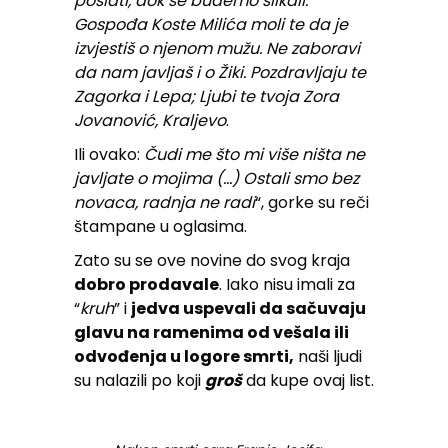
poslati, dok se budemo slikali.
Gospođa Koste Milića moli te da je
izvjestiš o njenom mužu. Ne zaboravi
da nam javljaš i o Žiki. Pozdravljaju te
Zagorka i Lepa; Ljubi te tvoja Zora
Jovanović, Kraljevo
.
Ili ovako:
Čudi me što mi više ništa ne
javljate o mojima (…) Ostali smo bez
novaca, radnja ne radi
“, gorke su reči
štampane u oglasima.
Zato su se ove novine do svog kraja
dobro prodavale
. Iako nisu imali za
“
kruh
” i
jedva uspevali da sačuvaju
glavu na ramenima od vešala ili
odvođenja u logore smrti,
naši ljudi
su nalazili po koji
groš
da kupe ovaj list.