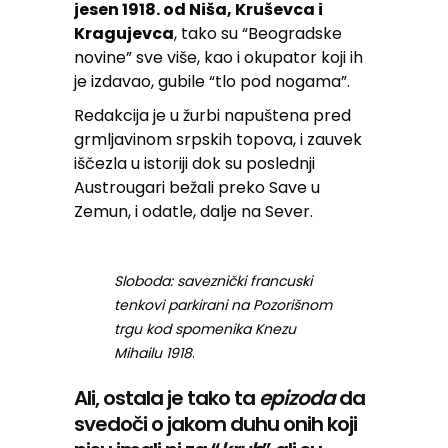
jesen 1918. od Niša, Kruševca i
Kragujevca
, tako su “Beogradske
novine” sve više, kao i okupator koji ih
je izdavao, gubile “tlo pod nogama”.
Redakcija je u žurbi napuštena pred
grmljavinom srpskih topova, i zauvek
iščezla u istoriji dok su poslednji
Austrougari bežali preko Save u
Zemun, i odatle, dalje na Sever.
Sloboda: saveznički francuski
tenkovi parkirani na Pozorišnom
trgu kod spomenika Knezu
Mihailu 1918
.
Ali, ostala je tako ta
epizoda
da
svedoči o jakom duhu onih koji