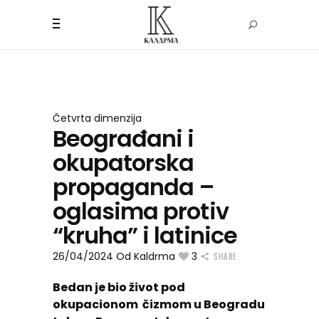
Četvrta dimenzija
Beograđani i
okupatorska
propaganda –
oglasima protiv
“kruha” i latinice
26/04/2024
Od
Kaldrma
3
SHARE
Bedan je bio život pod
okupacionom čizmom u Beogradu