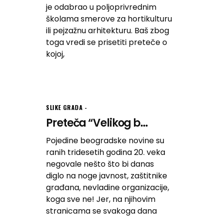
je odabrao u poljoprivrednim
školama smerove za hortikulturu
ili pejzažnu arhitekturu. Baš zbog
toga vredi se prisetiti preteče o
kojoj,
SLIKE GRADA
Preteča “Velikog b...
Pojedine beogradske novine su
ranih tridesetih godina 20. veka
negovale nešto što bi danas
diglo na noge javnost, zaštitnike
građana, nevladine organizacije,
koga sve ne! Jer, na njihovim
stranicama se svakoga dana