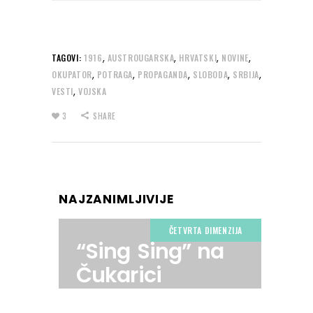
,
,
,
,
TAGOVI:
1916
AUSTROUGARSKA
HRVATSKI
NOVINE
,
,
,
,
,
OKUPATOR
POTRAGA
PROPAGANDA
SLOBODA
SRBIJA
,
VESTI
VOJSKA
3
SHARE
NAJZANIMLJIVIJE
ČETVRTA DIMENZIJA
“Sing Sing” na
Čukarici