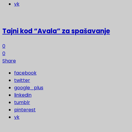
vk
Tajni kod “Avala” za spašavanje
0
0
Share
facebook
twitter
google_plus
linkedin
tumblr
pinterest
vk