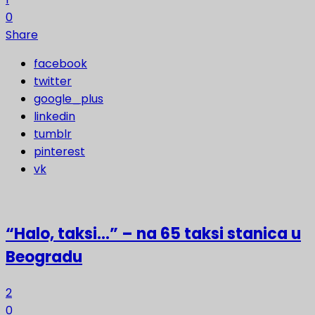
0
Share
facebook
twitter
google_plus
linkedin
tumblr
pinterest
vk
“Halo, taksi…” – na 65 taksi stanica u
Beogradu
2
0