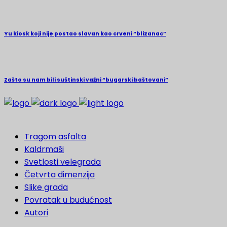
Yu kiosk koji nije postao slavan kao crveni “blizanac”
Zašto su nam bili suštinski važni “bugarski baštovani”
Tragom asfalta
Kaldrmaši
Svetlosti velegrada
Četvrta dimenzija
Slike grada
Povratak u budućnost
Autori