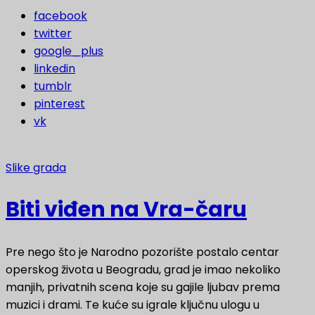
facebook
twitter
google_plus
linkedin
tumblr
pinterest
vk
Slike grada
Biti viđen na Vra-čaru
Pre nego što je Narodno pozorište postalo centar
operskog života u Beogradu, grad je imao nekoliko
manjih, privatnih scena koje su gajile ljubav prema
muzici i drami. Te kuće su igrale ključnu ulogu u