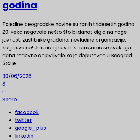
godina
Pojedine beogradske novine su ranih tridesetih godina
20. veka negovale nešto što bi danas diglo na noge
javnost, zaštitnike građana, nevladine organizacije,
koga sve ne! Jer, na njihovim stranicama se svakoga
dana redovno objavljivalo ko je doputovao u Beograd.
Šta je
30/06/2026
3
0
Share
facebook
twitter
google_plus
linkedin