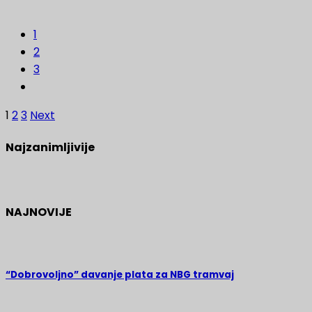
1
2
3
Posts
1
2
3
Next
navigation
Najzanimljivije
NAJNOVIJE
“Dobrovoljno” davanje plata za NBG tramvaj