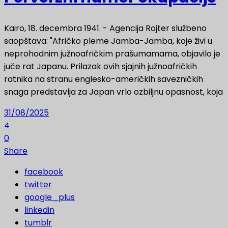
Kairo, 18. decembra 1941. - Agencija Rojter službeno
saopštava: "Afričko pleme Jamba-Jamba, koje živi u
neprohodnim južnoafričkim prašumamama, objavilo je
juče rat Japanu. Prilazak ovih sjajnih južnoafričkih
ratnika na stranu englesko-američkih savezničkih
snaga predstavlja za Japan vrlo ozbiljnu opasnost, koja
31/08/2025
4
0
Share
facebook
twitter
google_plus
linkedin
tumblr