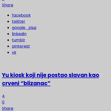
Share
facebook
twitter
google_plus
linkedin
tumblr
pinterest
vk
Yu kiosk koji nije postao slavan kao
crveni “blizanac”
4
0
Share