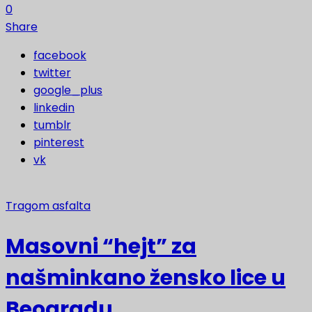
0
Share
facebook
twitter
google_plus
linkedin
tumblr
pinterest
vk
Tragom asfalta
Masovni “hejt” za
našminkano žensko lice u
Beogradu