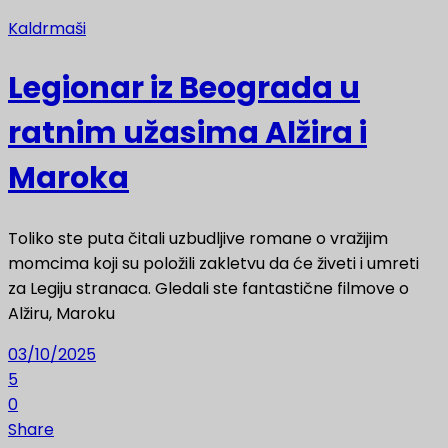
Kaldrmaši
Legionar iz Beograda u
ratnim užasima Alžira i
Maroka
Toliko ste puta čitali uzbudljive romane o vražijim
momcima koji su položili zakletvu da će živeti i umreti
za Legiju stranaca. Gledali ste fantastične filmove o
Alžiru, Maroku
03/10/2025
5
0
Share