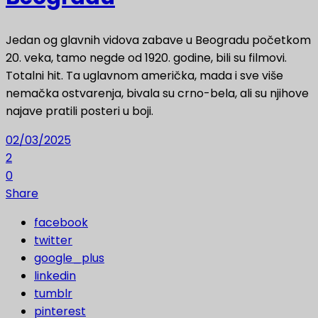
Jedan og glavnih vidova zabave u Beogradu početkom
20. veka, tamo negde od 1920. godine, bili su filmovi.
Totalni hit. Ta uglavnom američka, mada i sve više
nemačka ostvarenja, bivala su crno-bela, ali su njihove
najave pratili posteri u boji.
02/03/2025
2
0
Share
facebook
twitter
google_plus
linkedin
tumblr
pinterest