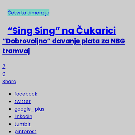
Četvrta dimenzija
NAJNOVIJE
“Sing Sing” na Čukarici
“Dobrovoljno” davanje plata za NBG
tramvaj
7
0
Share
facebook
twitter
google_plus
linkedin
tumblr
pinterest