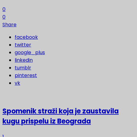
0
0
Share
facebook
twitter
google_plus
linkedin
tumblr
pinterest
vk
Spomenik straži koja je zaustavila
kugu prispelu iz Beograda
1