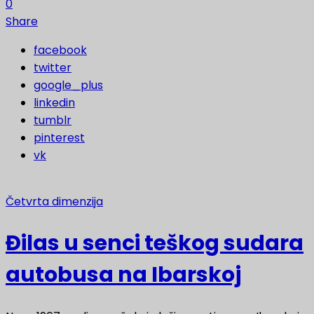
0
Share
facebook
twitter
google_plus
linkedin
tumblr
pinterest
vk
Četvrta dimenzija
Đilas u senci teškog sudara
autobusa na Ibarskoj