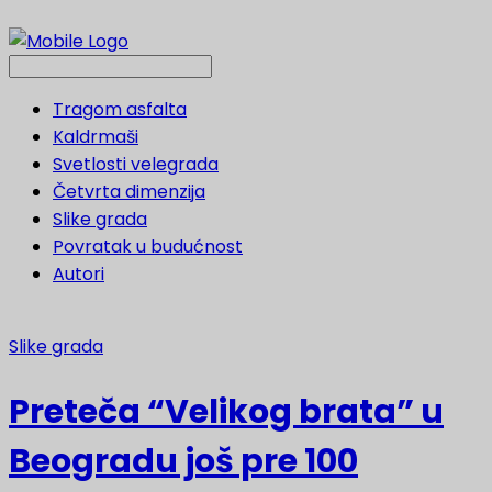
Tragom asfalta
Kaldrmaši
Svetlosti velegrada
Četvrta dimenzija
Slike grada
Povratak u budućnost
Autori
Slike grada
Preteča “Velikog brata” u
Beogradu još pre 100