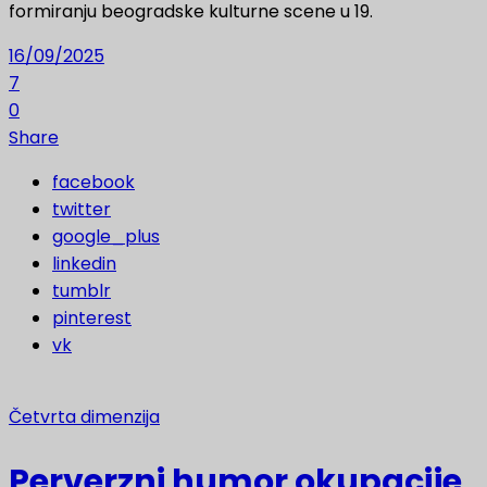
formiranju beogradske kulturne scene u 19.
16/09/2025
7
0
Share
facebook
twitter
google_plus
linkedin
tumblr
pinterest
vk
Četvrta dimenzija
Perverzni humor okupacije