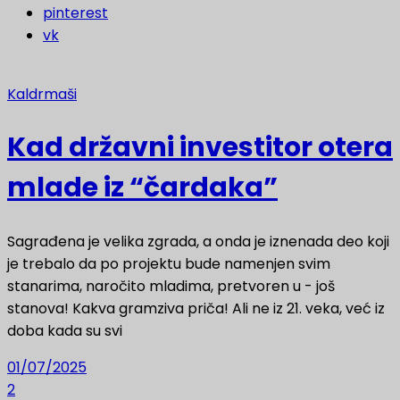
pinterest
vk
Kaldrmaši
Kad državni investitor otera
mlade iz “čardaka”
Sagrađena je velika zgrada, a onda je iznenada deo koji
je trebalo da po projektu bude namenjen svim
stanarima, naročito mladima, pretvoren u - još
stanova! Kakva gramziva priča! Ali ne iz 21. veka, već iz
doba kada su svi
01/07/2025
2