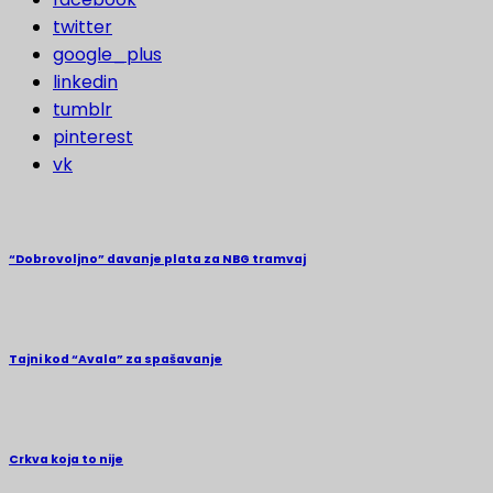
twitter
google_plus
linkedin
tumblr
pinterest
vk
“Dobrovoljno” davanje plata za NBG tramvaj
Tajni kod “Avala” za spašavanje
Crkva koja to nije