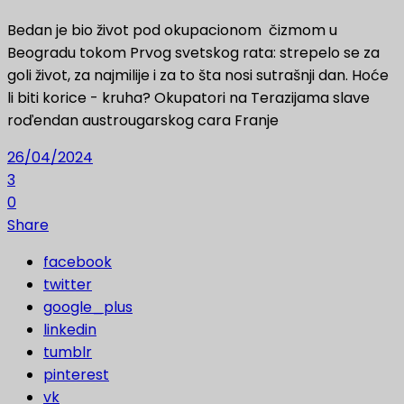
Bedan je bio život pod okupacionom čizmom u
Beogradu tokom Prvog svetskog rata: strepelo se za
goli život, za najmilije i za to šta nosi sutrašnji dan. Hoće
li biti korice - kruha? Okupatori na Terazijama slave
roďendan austrougarskog cara Franje
26/04/2024
3
0
Share
facebook
twitter
google_plus
linkedin
tumblr
pinterest
vk