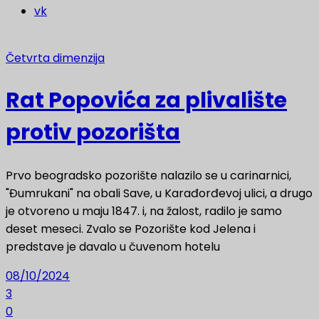
vk
Četvrta dimenzija
Rat Popovića za plivalište
protiv pozorišta
Prvo beogradsko pozorište nalazilo se u carinarnici,
"Đumrukani" na obali Save, u Karađorđevoj ulici, a drugo
je otvoreno u maju 1847. i, na žalost, radilo je samo
deset meseci. Zvalo se Pozorište kod Jelena i
predstave je davalo u čuvenom hotelu
08/10/2024
3
0