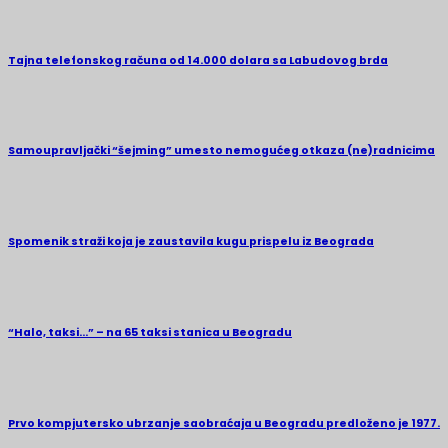
Tajna telefonskog računa od 14.000 dolara sa Labudovog brda
Samoupravljački “šejming” umesto nemogućeg otkaza (ne)radnicima
Spomenik straži koja je zaustavila kugu prispelu iz Beograda
“Halo, taksi…” – na 65 taksi stanica u Beogradu
Prvo kompjutersko ubrzanje saobraćaja u Beogradu predloženo je 1977.