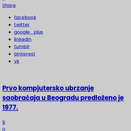
Share
facebook
twitter
google_plus
linkedin
tumblr
pinterest
vk
Prvo kompjutersko ubrzanje
saobraćaja u Beogradu predloženo je
1977.
9
0