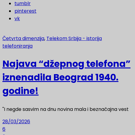
tumblr
pinterest
vk
Četvrta dimenzija
,
Telekom Srbija - istorija
telefoniranja
Najava “džepnog telefona”
iznenadila Beograd 1940.
godine!
"I negde sasvim na dnu novina mala i beznačajna vest
28/03/2026
6