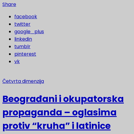
Share
facebook
twitter
google_plus
linkedin
tumblr
pinterest
vk
Četvrta dimenzija
Beograđani i okupatorska
propaganda – oglasima
protiv “kruha” i latinice