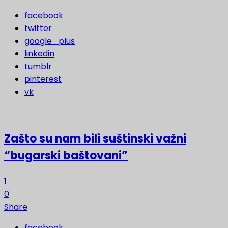
facebook
twitter
google_plus
linkedin
tumblr
pinterest
vk
Zašto su nam bili suštinski važni
“bugarski baštovani”
1
0
Share
facebook