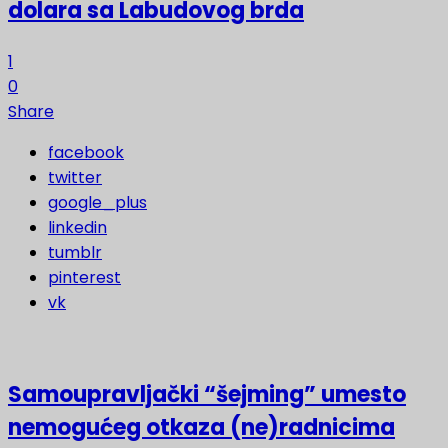
dolara sa Labudovog brda
1
0
Share
facebook
twitter
google_plus
linkedin
tumblr
pinterest
vk
Samoupravljački “šejming” umesto
nemogućeg otkaza (ne)radnicima