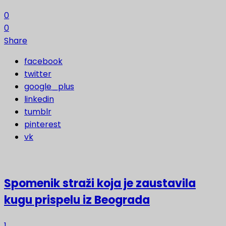
0
0
Share
facebook
twitter
google_plus
linkedin
tumblr
pinterest
vk
Spomenik straži koja je zaustavila
kugu prispelu iz Beograda
1