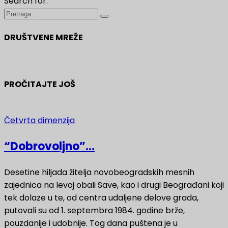
Search for:
DRUŠTVENE MREŽE
PROČITAJTE JOŠ
Četvrta dimenzija
“Dobrovoljno”...
Desetine hiljada žitelja novobeogradskih mesnih
zajednica na levoj obali Save, kao i drugi Beograđani koji
tek dolaze u te, od centra udaljene delove grada,
putovali su od 1. septembra 1984. godine brže,
pouzdanije i udobnije. Tog dana puštena je u