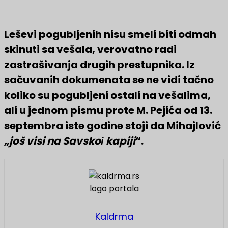
Leševi pogubljenih nisu smeli biti odmah
skinuti sa vešala, verovatno radi
zastrašivanja drugih prestupnika. Iz
sačuvanih dokumenata se ne vidi tačno
koliko su pogubljeni ostali na vešalima,
ali u jednom pismu prote M. Pejića od 13.
septembra iste godine stoji da Mihajlović
„još visi na Savskoі kapiji
“.
Kaldrma