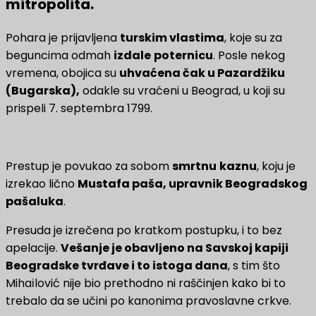
mitropolita.
Pohara je prijavljena
turskim vlastima
, koje su za
beguncima odmah
izdale
poternicu
. Posle nekog
vremena, obojica su
uhvaćena čak u Pazardžiku
(Bugarska),
odakle su vraćeni u Beograd, u koji su
prispeli 7. septembra 1799.
Prestup je povukao za sobom
smrtnu
kaznu
, koju je
izrekao lično
Mustafa paša, upravnik Beogradskog
pašaluka
.
Presuda je izrečena po kratkom postupku, i to bez
apelacije.
Vešanje je obavljeno na Savskoj kapiji
Beogradske tvrđave i to istoga dana
, s tim što
Mihaіlović nije bio prethodno ni raščinjen kako bi to
trebalo da se učini po kanonima pravoslavne crkve.