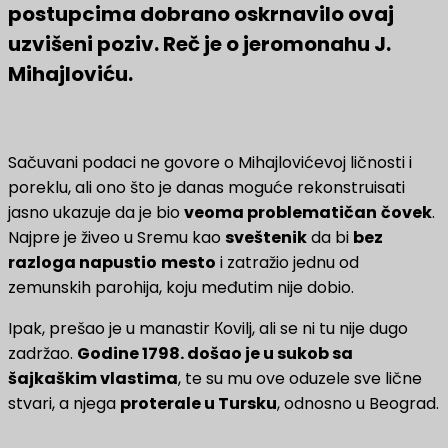
postupcima dobrano oskrnavilo ovaj
uzvišeni poziv. Reč je o jeromonahu J.
Mihajloviću.
Sačuvani podaci ne govore o Mihajlovićevoj ličnosti i
poreklu, ali ono što je danas moguće rekonstruisati
jasno ukazuje da je bio
veoma problematičan
čovek
.
Najpre je živeo u Sremu kao
sveštenik
da bi
bez
razloga napustio
mesto
i zatražio jednu od
zemunskih parohija, koju međutim nije dobio.
Ipak, prešao je u manastir Кovilj, ali se ni tu nije dugo
zadržao.
Godine 1798. došao je u sukob sa
šajkaškim vlastima
, te su mu ove oduzele sve lične
stvari, a njega
proterale u Tursku
, odnosno u Beograd.