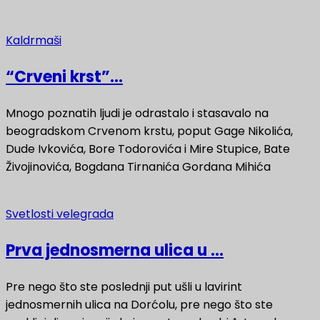
Kaldrmaši
“Crveni krst”...
Mnogo poznatih ljudi je odrastalo i stasavalo na
beogradskom Crvenom krstu, poput Gage Nikolića,
Dude Ivkovića, Bore Todorovića i Mire Stupice, Bate
Živojinovića, Bogdana Tirnanića Gordana Mihića
Svetlosti velegrada
Prva jednosmerna ulica u ...
Pre nego što ste poslednji put ušli u lavirint
jednosmernih ulica na Dorćolu, pre nego što ste