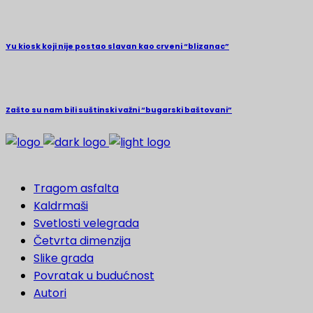
Yu kiosk koji nije postao slavan kao crveni “blizanac”
Zašto su nam bili suštinski važni “bugarski baštovani”
Tragom asfalta
Kaldrmaši
Svetlosti velegrada
Četvrta dimenzija
Slike grada
Povratak u budućnost
Autori