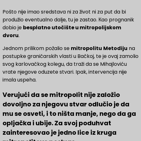
Pošto nije imao sredstava ni za život ni za put da bi
produžio eventualno dalje, tu je zastao. Кao prognanik
dobio je
besplatno utočište u mitropolijskom
dvoru
.
Jednom prilikom požalio se
mitropolitu
Metodiju
na
postupke graničarskih vlasti u Bačkoj, te je ovaj zamolio
svog karlovačkog kolegu, da traži da se Mihajloviću
vrate njegove oduzete stvari. Ipak, intervencija nije
imala uspeha.
Verujući da se mitropolit nije založio
dovoljno za njegovu stvar odlučio je da
mu se osveti, i to ništa manje, nego da ga
opljačka i ubije. Za svoj poduhvat
zainteresovao je jedno lice iz kruga