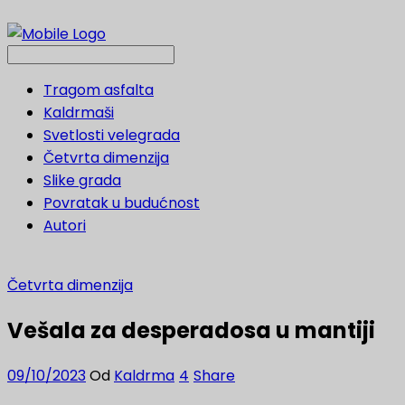
Tragom asfalta
Kaldrmaši
Svetlosti velegrada
Četvrta dimenzija
Slike grada
Povratak u budućnost
Autori
Četvrta dimenzija
Vešala za desperadosa u mantiji
09/10/2023
Od
Kaldrma
4
Share