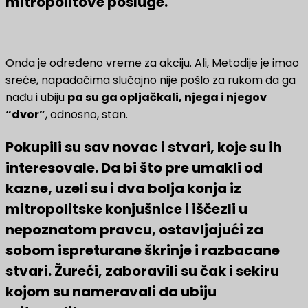
mitropolitove posluge.
Onda je određeno vreme za akciju. Ali, Metodije je imao
sreće, napadačima slučajno nije pošlo za rukom da ga
nađu i ubiju
pa su ga opljačkali, njega i njegov
“dvor”
, odnosno, stan.
Pokupili su sav novac i stvari, koje su ih
interesovale. Da bi što pre umakli od
kazne, uzeli su i dva bolja konja iz
mitropolitske konjušnice i iščezli u
nepoznatom pravcu, ostavljajući za
sobom ispreturane škrinje i razbacane
stvari. Žureći, zaboravili su čak i sekiru
kojom su nameravali da ubiju