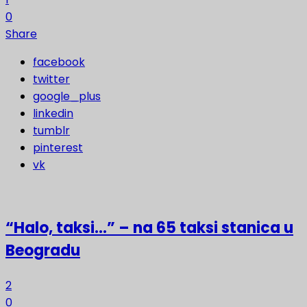
0
Share
facebook
twitter
google_plus
linkedin
tumblr
pinterest
vk
“Halo, taksi…” – na 65 taksi stanica u
Beogradu
2
0