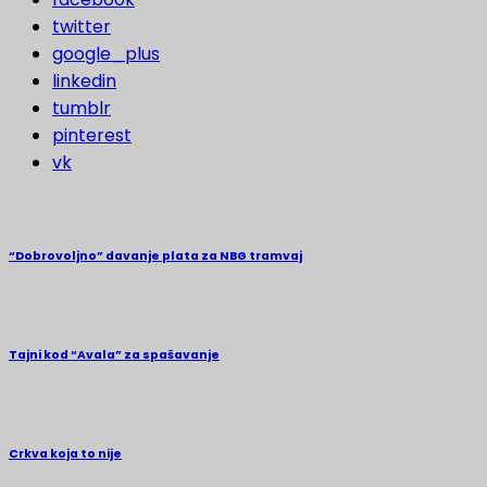
twitter
google_plus
linkedin
tumblr
pinterest
vk
“Dobrovoljno” davanje plata za NBG tramvaj
Tajni kod “Avala” za spašavanje
Crkva koja to nije