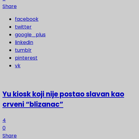
Share
facebook
twitter
google_plus
linkedin
tumblr
pinterest
vk
Yu kiosk koji nije postao slavan kao
crveni “blizanac”
4
0
Share