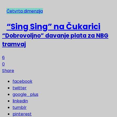
Četvrta dimenzija
NAJNOVIJE
“Sing Sing” na Čukarici
“Dobrovoljno” davanje plata za NBG
tramvaj
6
0
Share
facebook
twitter
google_plus
linkedin
tumblr
pinterest