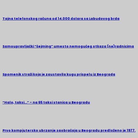
Tajna telefonskog računa od 14.000 dolara sa Labudovog brda
Samoupravljački “šejming” umesto nemogućeg otkaza (ne)radnicima
Spomenik straži koja je zaustavila kugu prispelu iz Beograda
“Halo, taksi…” – na 65 taksi stanica u Beogradu
Prvo kompjutersko ubrzanje saobraćaja u Beogradu predloženo je 1977.