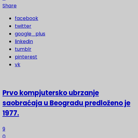
Share
facebook
twitter
google_plus
linkedin
tumblr
pinterest
vk
Prvo kompjutersko ubrzanje
saobraćaja u Beogradu predloženo je
1977.
9
0