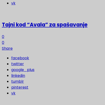
vk
Tajni kod “Avala” za spašavanje
0
0
Share
facebook
twitter
google_plus
linkedin
tumblr
pinterest
vk