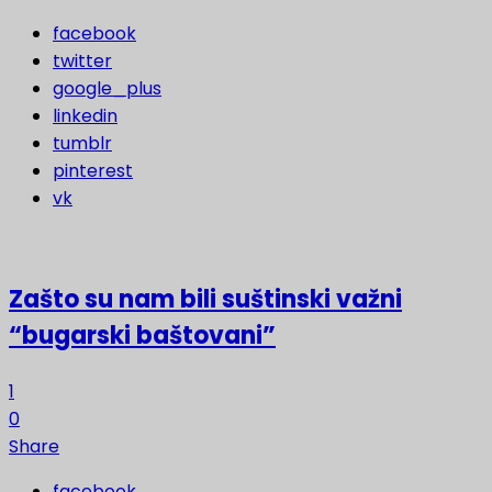
facebook
twitter
google_plus
linkedin
tumblr
pinterest
vk
Zašto su nam bili suštinski važni
“bugarski baštovani”
1
0
Share
facebook