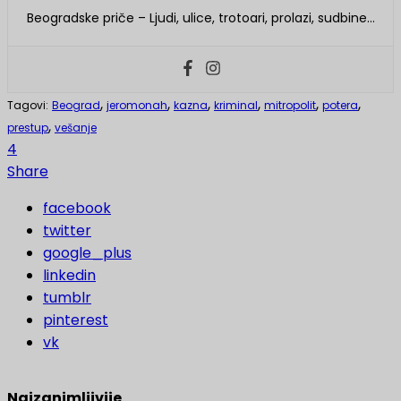
Beogradske priče – Ljudi, ulice, trotoari, prolazi, sudbine…
,
,
,
,
,
,
Tagovi:
Beograd
jeromonah
kazna
kriminal
mitropolit
potera
,
prestup
vešanje
4
Share
facebook
twitter
google_plus
linkedin
tumblr
pinterest
vk
Najzanimljivije