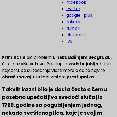
facebook
twitter
google_plus
linkedin
tumblr
pinterest
vk
Кriminal
je bio problem
u nekadašnjem Beogradu
,
čak i pre više vekova. Prestupi iz
koristoljublja
bIli su
najčešći, pa su tadašnje vlasti morale da se najviše
obračunavaju
sa tom vrstom
prestupnika
.
Takvih kazni bilo je dosta često o čemu
posebno upečatljivo svedoči slučaj iz
1799. godine sa pogubljenjem jednog,
nekada sveštenog lica, koje je svojim