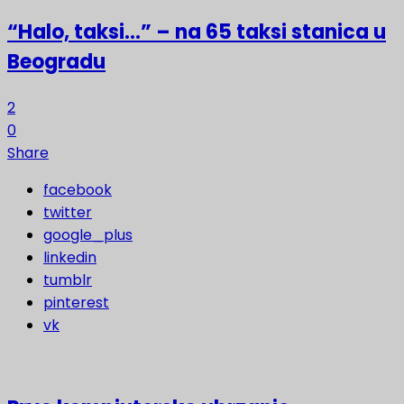
“Halo, taksi…” – na 65 taksi stanica u
Beogradu
2
0
Share
facebook
twitter
google_plus
linkedin
tumblr
pinterest
vk