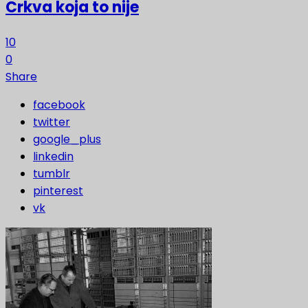
Crkva koja to nije
10
0
Share
facebook
twitter
google_plus
linkedin
tumblr
pinterest
vk