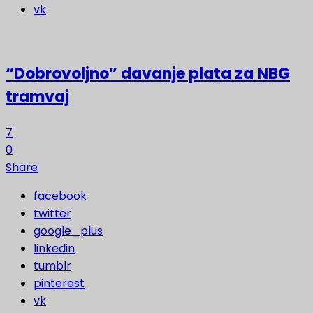
vk
“Dobrovoljno” davanje plata za NBG
tramvaj
7
0
Share
facebook
twitter
google_plus
linkedin
tumblr
pinterest
vk