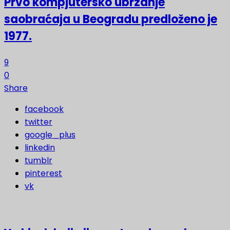
Prvo kompjutersko ubrzanje
saobraćaja u Beogradu predloženo je
1977.
9
0
Share
facebook
twitter
google_plus
linkedin
tumblr
pinterest
vk