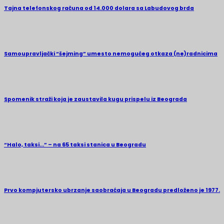
Tajna telefonskog računa od 14.000 dolara sa Labudovog brda
Samoupravljački “šejming” umesto nemogućeg otkaza (ne)radnicima
Spomenik straži koja je zaustavila kugu prispelu iz Beograda
“Halo, taksi…” – na 65 taksi stanica u Beogradu
Prvo kompjutersko ubrzanje saobraćaja u Beogradu predloženo je 1977.