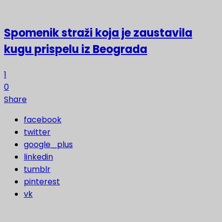
Spomenik straži koja je zaustavila
kugu prispelu iz Beograda
1
0
Share
facebook
twitter
google_plus
linkedin
tumblr
pinterest
vk