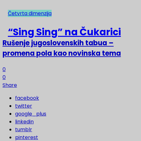
Četvrta dimenzija
NAJNOVIJE
“Sing Sing” na Čukarici
Rušenje jugoslovenskih tabua –
promena pola kao novinska tema
0
0
Share
facebook
twitter
google_plus
linkedin
tumblr
pinterest