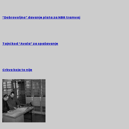
“Dobrovoljno” davanje plata za NBG tramvaj
Tajni kod “Avala” za spašavanje
Crkva koja to nije