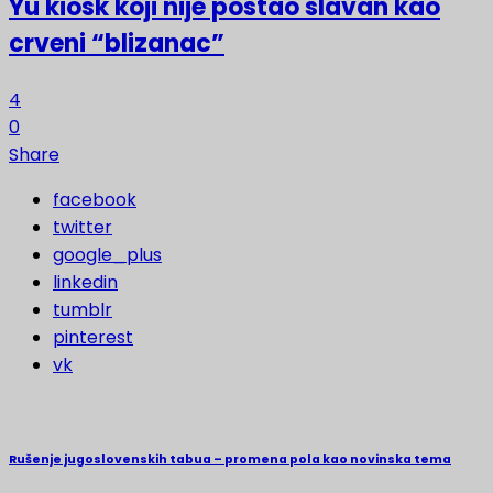
Yu kiosk koji nije postao slavan kao
crveni “blizanac”
4
0
Share
facebook
twitter
google_plus
linkedin
tumblr
pinterest
vk
Rušenje jugoslovenskih tabua – promena pola kao novinska tema