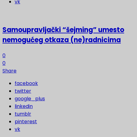
vk
Samoupravljački “šejming” umesto
nemogućeg otkaza (ne)radnicima
0
0
Share
facebook
twitter
google_plus
linkedin
tumblr
pinterest
vk