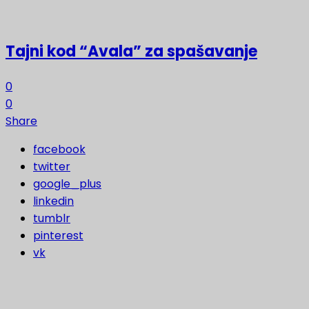
Tajni kod “Avala” za spašavanje
0
0
Share
facebook
twitter
google_plus
linkedin
tumblr
pinterest
vk