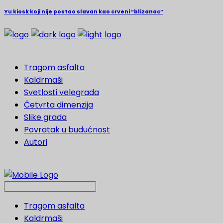
Yu kiosk koji nije postao slavan kao crveni “blizanac”
Tragom asfalta
Kaldrmaši
Svetlosti velegrada
Četvrta dimenzija
Slike grada
Povratak u budućnost
Autori
Tragom asfalta
Kaldrmaši