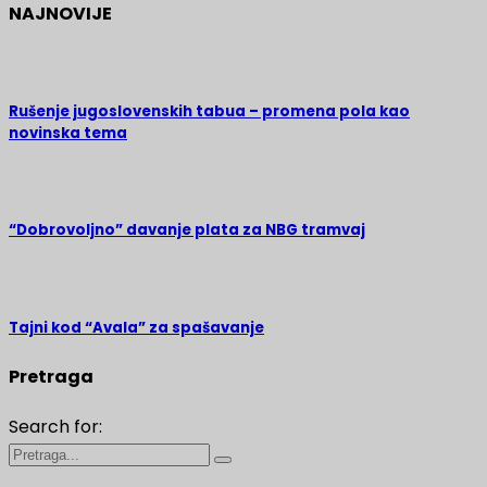
NAJNOVIJE
Rušenje jugoslovenskih tabua – promena pola kao
novinska tema
“Dobrovoljno” davanje plata za NBG tramvaj
Tajni kod “Avala” za spašavanje
Pretraga
Search for: