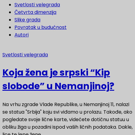
Svetlosti velegrada
Četvrta dimenzija
Slike grada
Povratak u budućnost
Autori
Svetlosti velegrada
Koja žena je srpski “Kip
slobode” u Nemanjinoj?
Na vrhu zgrade Vlade Republike, u Nemanjinoj 11, nalazi
se statua "Srbija" koju svi viđamo u prolazu. Takođe, ako
pogledate svoje lične karte, videćete dotičnu statuu u
obliku žiga u pozadini ispod vaših ličnih podataka. Dakle,
lice te lepe žene