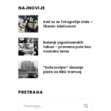
NAJNOVIJE
Kad su se fotografije slale –
fiksnim telefonom!
Rušenje jugoslovenskih
tabua – promena pola kao
novinska tema
“Dobrovoljno” davanje
plata za NBG tramvaj
PRETRAGA
Search
for: