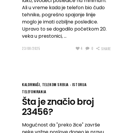
lako, svodeći posledice na minimum.
Ali u vreme kada je telefon bio čudo
tehnike, pogrešno spajanje linije
moglo je imati ozbiljne posledice.
Upravo to se dogodilo početkom 20.
veka u prestonici,
23/08/2025
4
0
SHARE
KALDRMAŠI
,
TELEKOM SRBIJA - ISTORIJA
TELEFONIRANJA
Šta je značio broj
23456?
Mogućnost da "preko žice" završe
neke važne poslove doneo je pravu