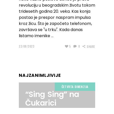
revoluciju u beogradskim životu tokom
tridesetih godina 20. veka. Kas konja
postao je prespor naspram impulsa
kroz žicu. Što je započeto telefonom,
završava se "u trku". Kada danas
listamo imenike
22/08/2023
5
0
SHARE
NAJZANIMLJIVIJE
ČETVRTA DIMENZIJA
“Sing Sing” na
Čukarici