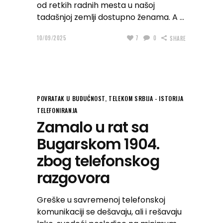
od retkih radnih mesta u našoj
tadašnjoj zemlji dostupno ženama. A
10/09/2025
7
0
SHARE
POVRATAK U BUDUĆNOST
,
TELEKOM SRBIJA - ISTORIJA
TELEFONIRANJA
Zamalo u rat sa
Bugarskom 1904.
zbog telefonskog
razgovora
Greške u savremenoj telefonskoj
komunikaciji se dešavaju, ali i rešavaju