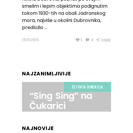
smelim i lepim objektima podignutim
tokom 1930-tih na obali Jadranskog
mora, najviše u okolini Dubrovnika,
predložio
29/11/2025
5
0
SHARE
NAJZANIMLJIVIJE
ČETVRTA DIMENZIJA
“Sing Sing” na
Čukarici
NAJNOVIJE