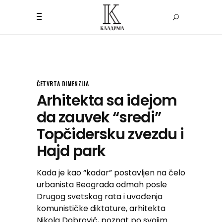
ČETVRTA DIMENZIJA
Arhitekta sa idejom
da zauvek “sredi”
Topčidersku zvezdu i
Hajd park
Kada je kao “kadar” postavljen na čelo
urbanista Beograda odmah posle
Drugog svetskog rata i uvođenja
komunističke diktature, arhitekta
Nikola Dobrović, poznat po svojim