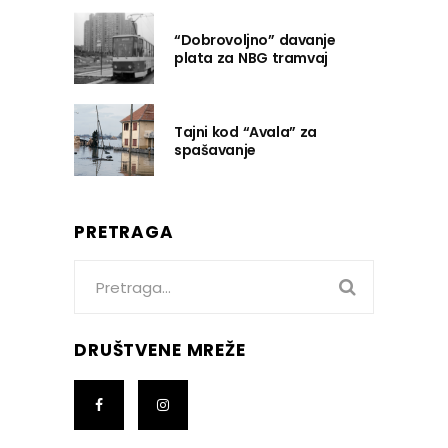
“Dobrovoljno” davanje
plata za NBG tramvaj
Tajni kod “Avala” za
spašavanje
PRETRAGA
Search
for:
DRUŠTVENE MREŽE