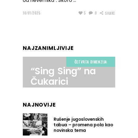
od nevernika”. Skoro
10/01/2025
5
0
SHARE
NAJZANIMLJIVIJE
ČETVRTA DIMENZIJA
“Sing Sing” na
Čukarici
NAJNOVIJE
Rušenje jugoslovenskih
tabua – promena pola kao
novinska tema