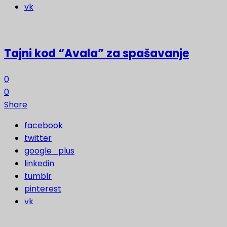
vk
Tajni kod “Avala” za spašavanje
0
0
Share
facebook
twitter
google_plus
linkedin
tumblr
pinterest
vk