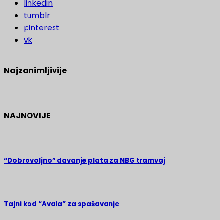
linkedin
tumblr
pinterest
vk
Najzanimljivije
NAJNOVIJE
“Dobrovoljno” davanje plata za NBG tramvaj
Tajni kod “Avala” za spašavanje