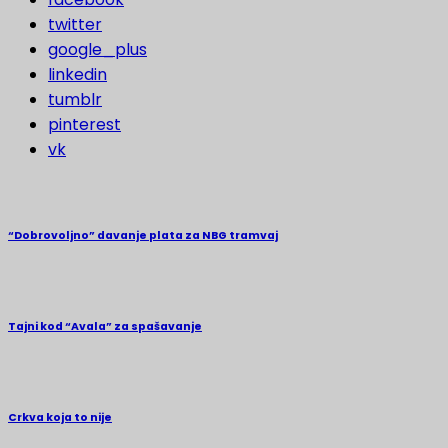
twitter
google_plus
linkedin
tumblr
pinterest
vk
“Dobrovoljno” davanje plata za NBG tramvaj
Tajni kod “Avala” za spašavanje
Crkva koja to nije