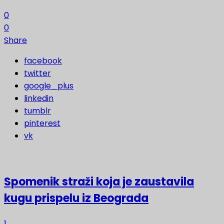
0
0
Share
facebook
twitter
google_plus
linkedin
tumblr
pinterest
vk
Spomenik straži koja je zaustavila
kugu prispelu iz Beograda
1