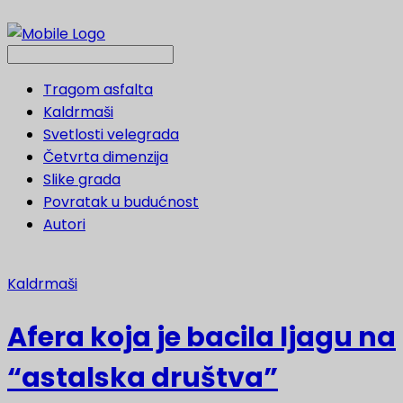
Tragom asfalta
Kaldrmaši
Svetlosti velegrada
Četvrta dimenzija
Slike grada
Povratak u budućnost
Autori
Kaldrmaši
Afera koja je bacila ljagu na
“astalska društva”