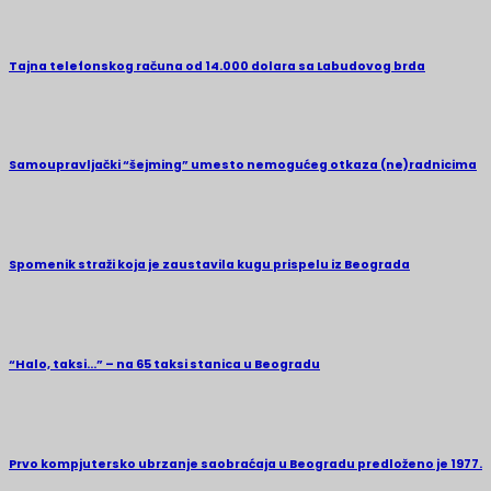
Tajna telefonskog računa od 14.000 dolara sa Labudovog brda
Samoupravljački “šejming” umesto nemogućeg otkaza (ne)radnicima
Spomenik straži koja je zaustavila kugu prispelu iz Beograda
“Halo, taksi…” – na 65 taksi stanica u Beogradu
Prvo kompjutersko ubrzanje saobraćaja u Beogradu predloženo je 1977.