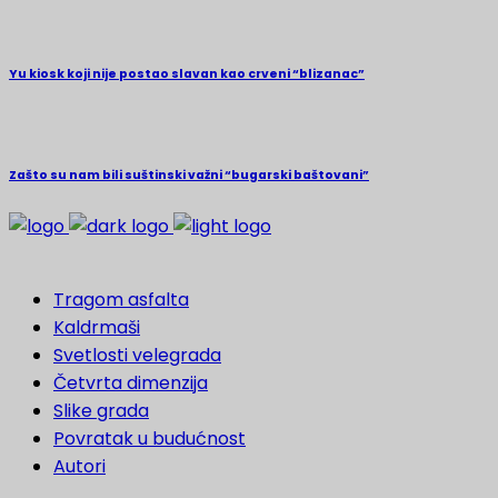
Yu kiosk koji nije postao slavan kao crveni “blizanac”
Zašto su nam bili suštinski važni “bugarski baštovani”
Tragom asfalta
Kaldrmaši
Svetlosti velegrada
Četvrta dimenzija
Slike grada
Povratak u budućnost
Autori