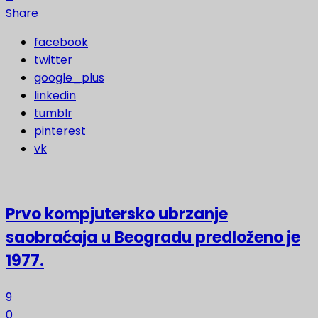
Share
facebook
twitter
google_plus
linkedin
tumblr
pinterest
vk
Prvo kompjutersko ubrzanje
saobraćaja u Beogradu predloženo je
1977.
9
0