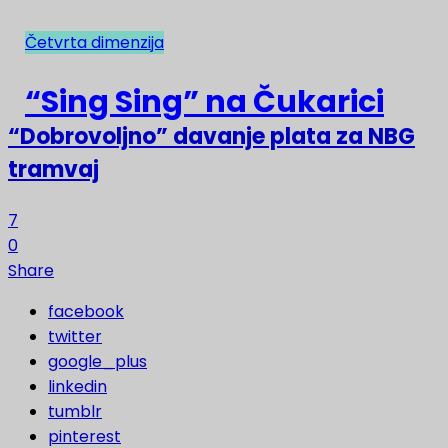
Četvrta dimenzija
NAJNOVIJE
“Sing Sing” na Čukarici
“Dobrovoljno” davanje plata za NBG
tramvaj
7
0
Share
facebook
twitter
google_plus
linkedin
tumblr
pinterest