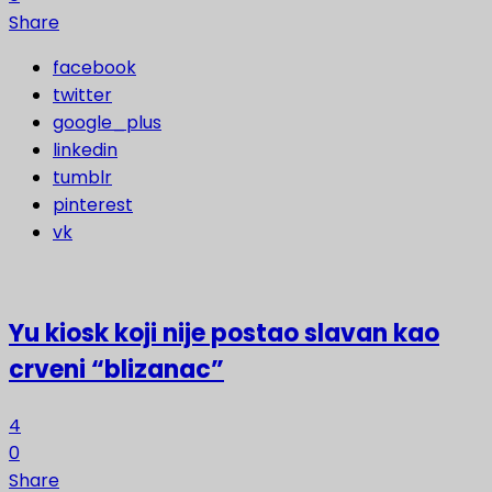
Share
facebook
twitter
google_plus
linkedin
tumblr
pinterest
vk
Yu kiosk koji nije postao slavan kao
crveni “blizanac”
4
0
Share