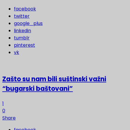
facebook
twitter
google_plus
linkedin
tumblr
pinterest
vk
Zašto su nam bili suštinski važni
“bugarski baštovani”
1
0
Share
facebook