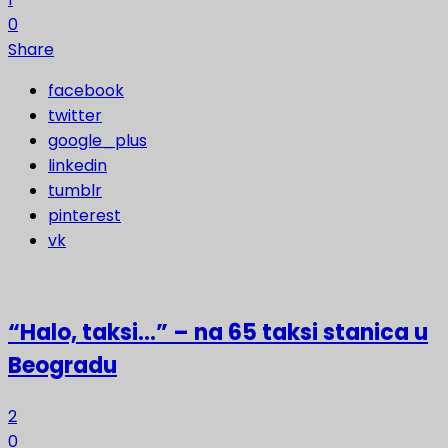
0
Share
facebook
twitter
google_plus
linkedin
tumblr
pinterest
vk
“Halo, taksi…” – na 65 taksi stanica u
Beogradu
2
0