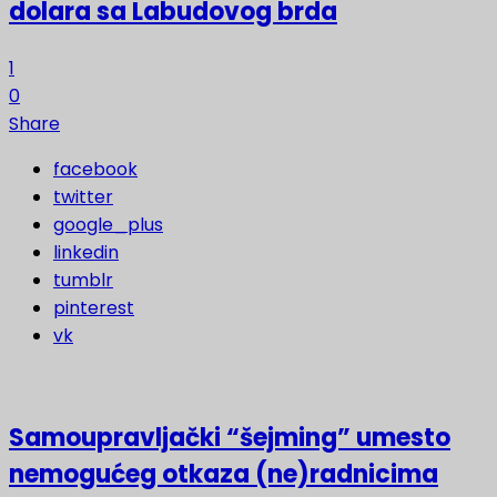
dolara sa Labudovog brda
1
0
Share
facebook
twitter
google_plus
linkedin
tumblr
pinterest
vk
Samoupravljački “šejming” umesto
nemogućeg otkaza (ne)radnicima