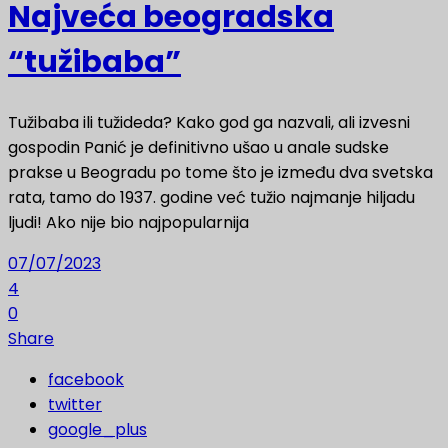
Najveća beogradska
“tužibaba”
Tužibaba ili tužideda? Kako god ga nazvali, ali izvesni
gospodin Panić je definitivno ušao u anale sudske
prakse u Beogradu po tome što je između dva svetska
rata, tamo do 1937. godine već tužio najmanje hiljadu
ljudi! Ako nije bio najpopularnija
07/07/2023
4
0
Share
facebook
twitter
google_plus