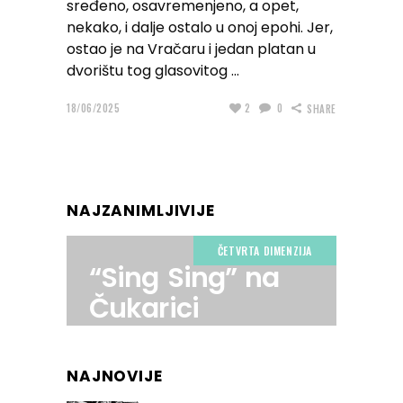
sređeno, osavremenjeno, a opet,
nekako, i dalje ostalo u onoj epohi. Jer,
ostao je na Vračaru i jedan platan u
dvorištu tog glasovitog
18/06/2025
2
0
SHARE
NAJZANIMLJIVIJE
ČETVRTA DIMENZIJA
“Sing Sing” na
Čukarici
NAJNOVIJE