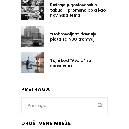
Rušenje jugoslovenskih
tabua – promena pola kao
novinska tema
“Dobrovoljno” davanje
plata za NBG tramvaj
Tajni kod “Avala” za
spašavanje
PRETRAGA
Search
for:
DRUŠTVENE MREŽE