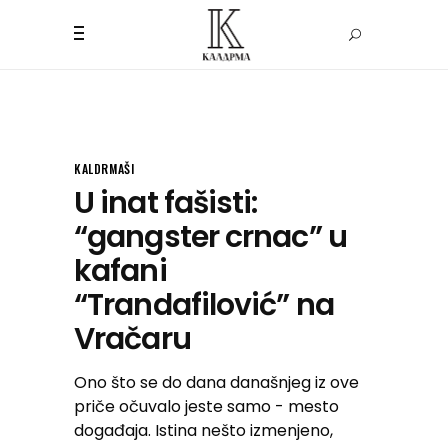
KALDRMAŠI
U inat fašisti:
“gangster crnac” u
kafani
“Trandafilović” na
Vračaru
Ono što se do dana današnjeg iz ove
priče očuvalo jeste samo - mesto
događaja. Istina nešto izmenjeno,