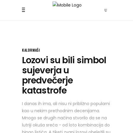
KALDRMAŠI
Lozovi su bili simbol
sujeverja u
predvečerje
katastrofe
I danas ih ima, ali nisu ni približno popularni
kao u nekim prethodnim decenijama.
Mnogo se drugih načina stvorilo da se na
lutriji okuša sreća - od loto kombinacija do
bingo listića. A tiketi zvani lozovi obeležili su