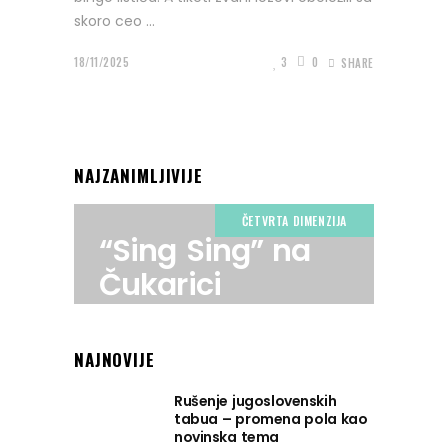
skoro ceo
18/11/2025
3
0
SHARE
NAJZANIMLJIVIJE
ČETVRTA DIMENZIJA
“Sing Sing” na
Čukarici
NAJNOVIJE
Rušenje jugoslovenskih
tabua – promena pola kao
novinska tema