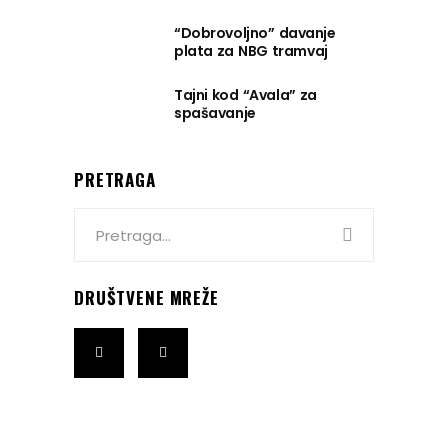
“Dobrovoljno” davanje
plata za NBG tramvaj
Tajni kod “Avala” za
spašavanje
PRETRAGA
Search
for:
DRUŠTVENE MREŽE