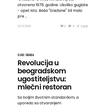
otvorena 1976. godine. Ukoliko guglate
- opet isto. Baša "Snežane" Ali malo
pre
26/11/2025
8
0
SHARE
SLIKE GRADA
Revolucija u
beogradskom
ugostiteljstvu:
mlečni restoran
Sa boljim životnim standardom, a
uporedo sa otvaranjem