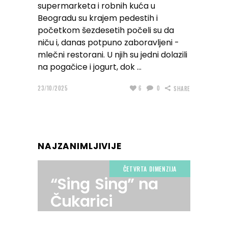
supermarketa i robnih kuća u
Beogradu su krajem pedestih i
početkom šezdesetih počeli su da
niču i, danas potpuno zaboravljeni -
mlečni restorani. U njih su jedni dolazili
na pogačice i jogurt, dok
23/10/2025
6
0
SHARE
NAJZANIMLJIVIJE
ČETVRTA DIMENZIJA
“Sing Sing” na
Čukarici