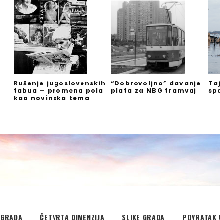
Rušenje jugoslovenskih
“Dobrovoljno” davanje
Ta
tabua – promena pola
plata za NBG tramvaj
sp
kao novinska tema
EGRADA
ČETVRTA DIMENZIJA
SLIKE GRADA
POVRATAK 