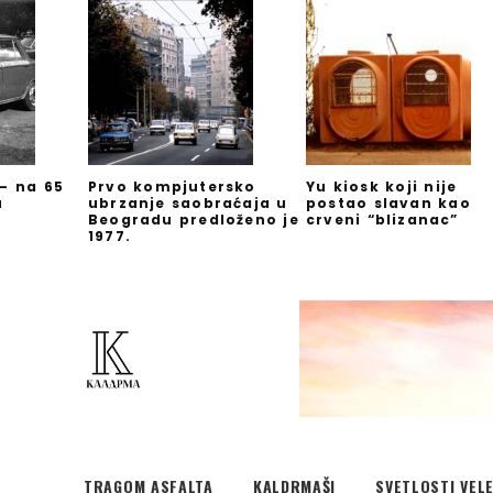
 – na 65
Prvo kompjutersko
Yu kiosk koji nije
u
ubrzanje saobraćaja u
postao slavan kao
Beogradu predloženo je
crveni “blizanac”
1977.
TRAGOM ASFALTA
KALDRMAŠI
SVETLOSTI VEL