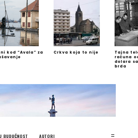
jni kod “Avala” za
Crkva koja to nije
Tajna te
ašavanje
računa o
dolara s
brda
U BUDUĆNOST
AUTORI