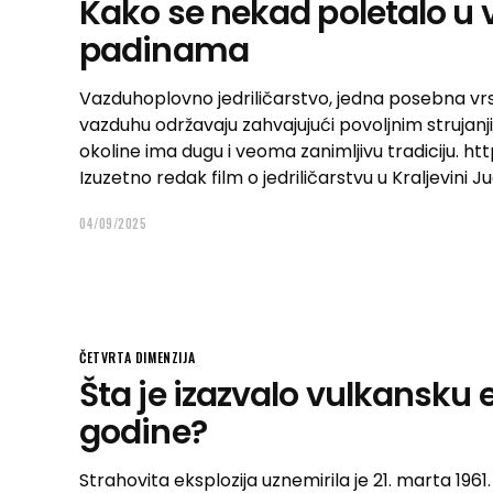
Kako se nekad poletalo u
padinama
Vazduhoplovno jedriličarstvo, jedna posebna vrs
vazduhu održavaju zahvajujući povoljnim strujanj
okoline ima dugu i veoma zanimljivu tradiciju.
Izuzetno redak film o jedriličarstvu u Kraljevini Ju
04/09/2025
ČETVRTA DIMENZIJA
Šta je izazvalo vulkansku e
godine?
Strahovita eksplozija uznemirila je 21. marta 1961