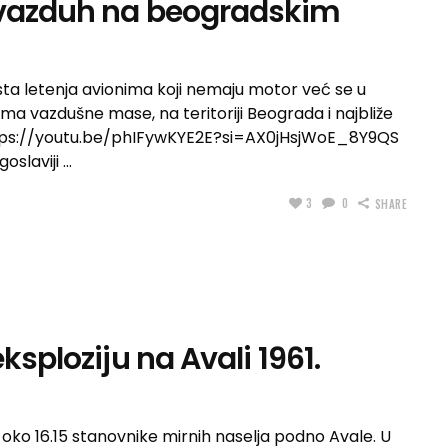
 vazduh na beogradskim
ta letenja avionima koji nemaju motor već se u
ima vazdušne mase, na teritoriji Beograda i najbliže
 https://youtu.be/phIFywKYE2E?si=AX0jHsjWoE_8Y9QS
goslaviji
3
0
SHARE
ksploziju na Avali 1961.
. oko 16.15 stanovnike mirnih naselja podno Avale. U