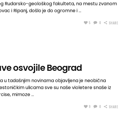
kog Rudarsko-geološkog fakulteta, na mestu zvanom
vac i Ripanj, došlo je do ogromne i
5
0
SHARE
ve osvojile Beograd
a u tadašnjim novinama objavljena je neobična
estoničkim ulicama sve su naše violetere snaše iz
arcise, mimoze
9
0
SHARE