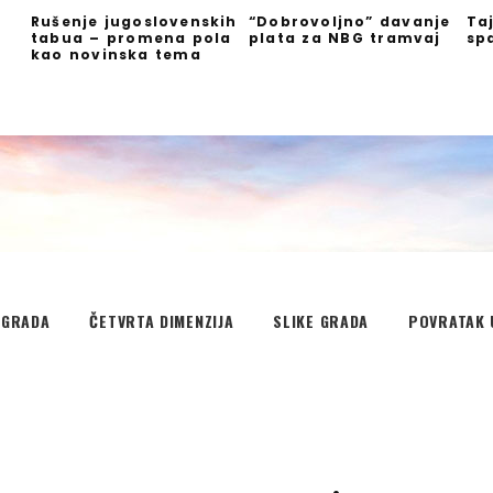
Rušenje jugoslovenskih
“Dobrovoljno” davanje
Ta
tabua – promena pola
plata za NBG tramvaj
sp
kao novinska tema
EGRADA
ČETVRTA DIMENZIJA
SLIKE GRADA
POVRATAK 