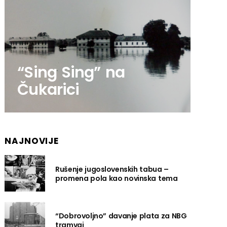
“Sing Sing” na
Čukarici
NAJNOVIJE
Rušenje jugoslovenskih tabua –
promena pola kao novinska tema
“Dobrovoljno” davanje plata za NBG
tramvaj