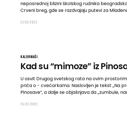
neposrednoj blizini školskog rudnika beograds
Crveni breg, gde se razdvajaju putevi za Mladeno
21/03/2023
KALDRMAŠI
Kad su “mimoze” iz Pinosa
U osvit Drugog svetskog rata na ovim prostorim
priča o - cvećarkama. Naslovljen je tekst „Na pr
Pinosave“, a dalje se objašnjava da „zumbule, n
25/07/2022