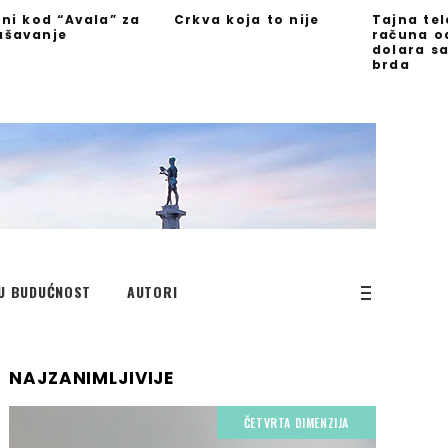
jni kod “Avala” za
Crkva koja to nije
Tajna te
ašavanje
računa o
dolara s
brda
U BUDUĆNOST
AUTORI
NAJZANIMLJIVIJE
ČETVRTA DIMENZIJA