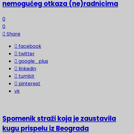
nemogućeg otkaza (ne)radnicima
0
0
Share
facebook
twitter
google_plus
linkedin
tumblr
pinterest
vk
Spomenik straži koja je zaustavila
kugu prispelu iz Beograda