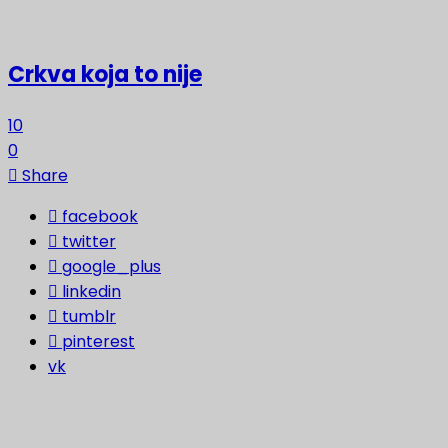
Crkva koja to nije
10
0
Share
facebook
twitter
google_plus
linkedin
tumblr
pinterest
vk