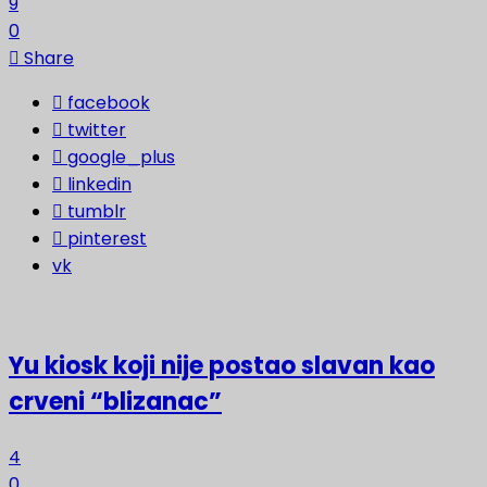
9
0
Share
facebook
twitter
google_plus
linkedin
tumblr
pinterest
vk
Yu kiosk koji nije postao slavan kao
crveni “blizanac”
4
0