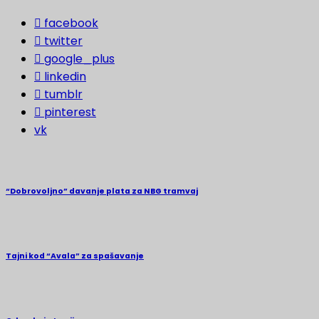
facebook
twitter
google_plus
linkedin
tumblr
pinterest
vk
“Dobrovoljno” davanje plata za NBG tramvaj
Tajni kod “Avala” za spašavanje