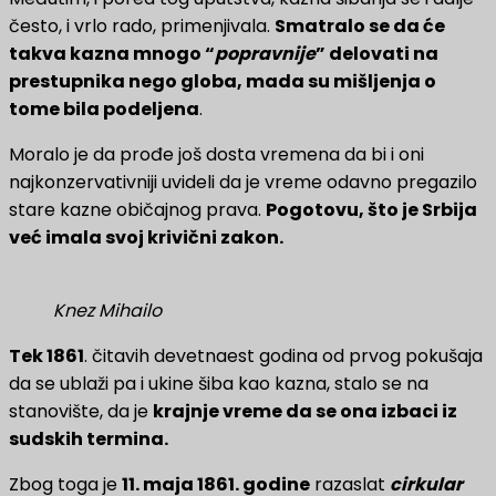
često, i vrlo rado, primenjivala.
Smatralo se da će
takva kazna mnogo “
popravnije
” delovati na
prestupnika nego globa, mada su mišljenja o
tome bila podeljena
.
Moralo je da prođe još dosta vremena da bi i oni
najkonzervativniji uvideli da je vreme odavno pregazilo
stare kazne običajnog prava.
Pogotovu, što je Srbija
već imala svoj krivični zakon.
Knez Mihailo
Tek 1861
. čitavih devetnaest godina od prvog pokušaja
da se ublaži pa i ukine šiba kao kazna, stalo se na
stanovište, da je
krajnje vreme da se ona izbaci iz
sudskih termina.
Zbog toga je
11. maja 1861. godine
razaslat
cirkular