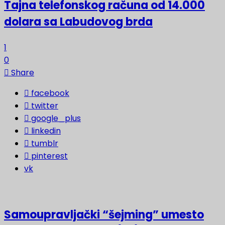
Tajna telefonskog računa od 14.000
dolara sa Labudovog brda
1
0
Share
facebook
twitter
google_plus
linkedin
tumblr
pinterest
vk
Samoupravljački “šejming” umesto