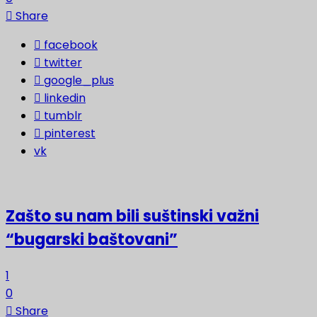
Share
facebook
twitter
google_plus
linkedin
tumblr
pinterest
vk
Zašto su nam bili suštinski važni
“bugarski baštovani”
1
0
Share