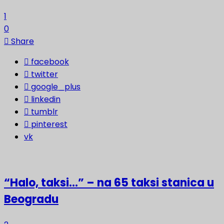
1
0
Share
facebook
twitter
google_plus
linkedin
tumblr
pinterest
vk
“Halo, taksi…” – na 65 taksi stanica u
Beogradu