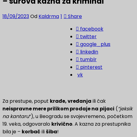
– surova kazna za kriminal
18/09/2023
Od
Kaldrma
1
Share
facebook
twitter
google_plus
linkedin
tumblr
pinterest
vk
Za prestupe, poput
krađe, vređanja
ili čak
neispravne mere prilikom prodaje na
pijaci
(
“jeksik
na kantaru
“), u Beogradu se svojevremeno, početkom
19. veka, odgovaralo
krivično
. A kazna za prestupnika
bila je –
korbač
ili
šiba
!