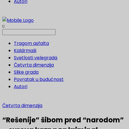
Autori
Tragom asfalta
Kaldrmaši
Svetlosti velegrada
Četvrta dimenzija
Slike grada
Povratak u budućnost
Autori
Četvrta dimenzija
“Rešenije” šibom pred “narodom”