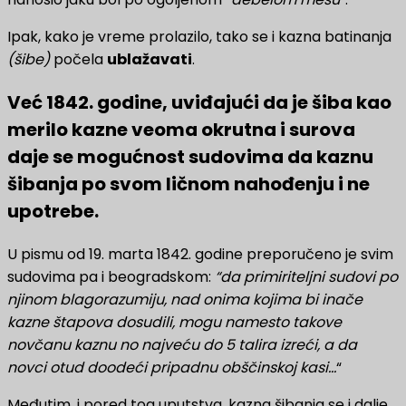
Ipak, kako je vreme prolazilo, tako se i kazna batinanja
(šibe)
počela
ublažavati
.
Već 1842. godine, uviđajući da je šiba kao
merilo kazne veoma okrutna i surova
daje se mogućnost sudovima da kaznu
šibanja po svom ličnom nahođenju i ne
upotrebe.
U pismu od 19. marta 1842. godine preporučeno je svim
sudovima pa i beogradskom:
“da primiriteljni sudovi po
njinom blagorazumiju, nad onima kojima bi inače
kazne štapova dosudili, mogu namesto takove
novčanu kaznu no najveću do 5 talira izreći, a da
novci otud doodeći pripadnu obščinskoj kasi…
“
Međutim, i pored tog uputstva, kazna šibanja se i dalje