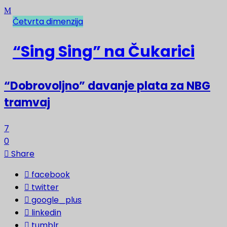
Četvrta dimenzija
NAJNOVIJE
“Sing Sing” na Čukarici
“Dobrovoljno” davanje plata za NBG
tramvaj
7
0
Share
facebook
twitter
google_plus
linkedin
tumblr