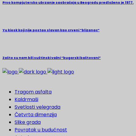
Prvo kompjutersko ubrzanje saobraćaja u Beogradu predloženo je 1977.
Yu kiosk koji nije postao slavan kao crveni “blizanac”
Zašto su nam bili suštinski važni “bugarski baštovani”
Tragom asfalta
Kaldrmaši
Svetlosti velegrada
Četvrta dimenzija
Slike grada
Povratak u budućnost