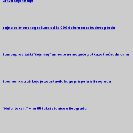
Crkva koja to nije
Tajna telefonskog računa od 14.000 dolara sa Labudovog brda
Samoupravljački “šejming” umesto nemogućeg otkaza (ne)radnicima
Spomenik straži koja je zaustavila kugu prispelu iz Beograda
“Halo, taksi…” – na 65 taksi stanica u Beogradu