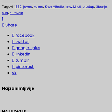
,
,
,
,
,
,
,
Tagovi:
1859
javno
kazna
Knez Mihailo
Knez Miloš
prestup
šibanje
,
sud
surovost
1
Share
facebook
twitter
google_plus
linkedin
tumblr
pinterest
vk
Najzanimljivije
NAJNOVIJE