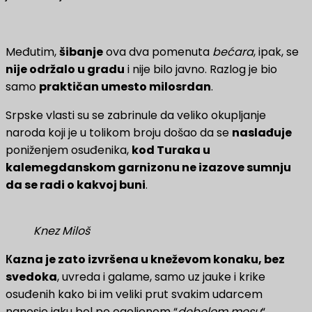
Međutim,
šibanje
ova dva pomenuta
bećara
, ipak, se
nije održalo u gradu
i nije bilo javno. Razlog je bio
samo
praktičan umesto milosrdan
.
Srpske vlasti su se zabrinule da veliko okupljanje
naroda koji je u tolikom broju došao da se
naslađuje
poniženjem osuđenika,
kod Turaka u
kalemegdanskom garnizonu ne izazove sumnju
da se radi o kakvoj buni
.
Knez Miloš
Кazna je zato izvršena u kneževom konaku, bez
svedoka
, uvreda i galame, samo uz jauke i krike
osuđenih kako bi im veliki prut svakim udarcem
nanosio jaku bol po ogoljenom “
debelom mesu
“.