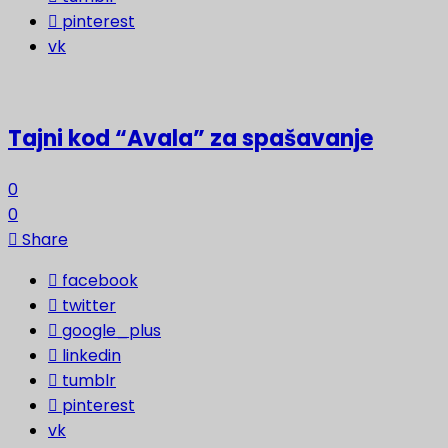
pinterest
vk
Tajni kod “Avala” za spašavanje
0
0
Share
facebook
twitter
google_plus
linkedin
tumblr
pinterest
vk