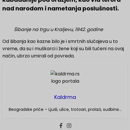
nad narodom i nametanja poslušnosti.
Šibanje na trgu u Kraljevu, 1942. godine
Od šibanja kao kazne bilo je i smrtnih slučajeva u to
vreme, da su i muškarci i žene koji su bili tučeni na ovaj
način, ubrzo umirali od povreda.
Kaldrma
Beogradske priče – Ljudi, ulice, trotoari, prolazi, sudbine…