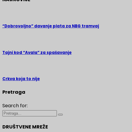
“Dobrovoljno” davanje plata za NBG tramvaj
Tajni kod “Avala” za spašavanje
Crkva koja to nije
Pretraga
Search for:
DRUŠTVENE MREŽE