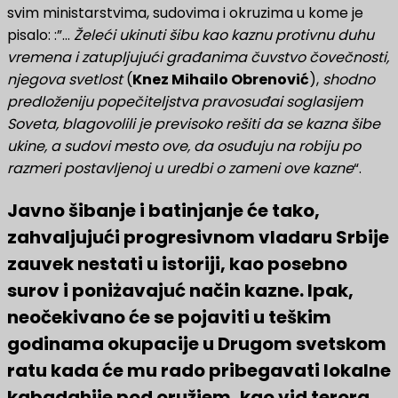
svim ministarstvima, sudovima i okruzima u kome je
pisalo: :”…
Želeći ukinuti šibu kao kaznu protivnu duhu
vremena i zatupljujući građanima čuvstvo čovečnosti,
njegova svetlost
(
Knez Mihailo Obrenović
),
shodno
predloženiju popečiteljstva pravosuđai soglasijem
Soveta, blagovolili je previsoko rešiti da se kazna šibe
ukine, a sudovi mesto ove, da osuđuju na robiju po
razmeri postavljenoj u uredbi o zameni ove kazne
“.
Javno šibanje i batinjanje će tako,
zahvaljujući progresivnom vladaru Srbije
zauvek nestati u istoriji, kao posebno
surov i poniżavajuć način kazne. Ipak,
neočekivano će se pojaviti u teškim
godinama okupacije u Drugom svetskom
ratu kada će mu rado pribegavati lokalne
kabadahije pod oružjem, kao vid terora