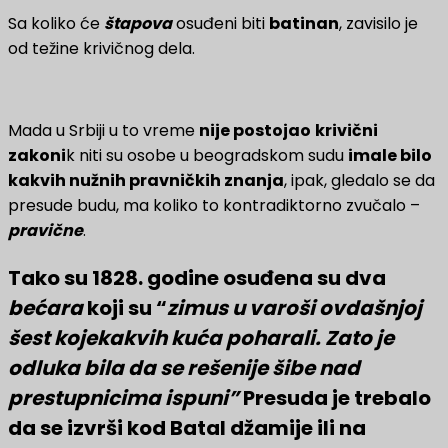
Sa koliko će
štapova
osuđeni biti
batinan
, zavisilo je
od težine krivičnog dela.
Mada u Srbiji u to vreme
nije postojao
krivični
zakoni
k niti su osobe u beogradskom sudu
imale bilo
kakvih nužnih pravničkih znanja
, ipak, gledalo se da
presude budu, ma koliko to kontradiktorno zvučalo –
pravične
.
Tako su 1828. godine osuđena su dva
bećara
koji su “
zimus u varoši ovdašnjoj
šest kojekakvih kuća poharali. Zato je
odluka bila da se rešenije šibe nad
prestupnicima ispuni”
Presuda je trebalo
da se izvrši kod Batal džamije ili na