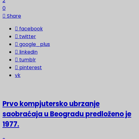
2
0
Share
facebook
twitter
google_plus
linkedin
tumblr
pinterest
vk
Prvo kompjutersko ubrzanje
saobraćaja u Beogradu predloženo je
1977.