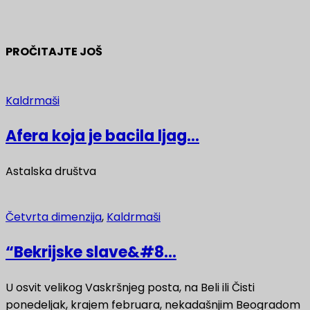
PROČITAJTE JOŠ
Kaldrmaši
Afera koja je bacila ljag...
Astalska društva
Četvrta dimenzija
,
Kaldrmaši
“Bekrijske slave&#8...
U osvit velikog Vaskršnjeg posta, na Beli ili Čisti
ponedeljak, krajem februara, nekadašnjim Beogradom