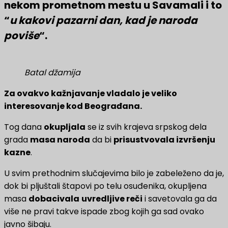
nekom prometnom mestu u Savamali i to
“
u kakovi pazarni dan, kad je naroda
poviše
“.
Batal džamija
Za ovakvo kažnjavanje vladalo je veliko
interesovanje kod Beograđana.
Tog dana
okupljala
se iz svih krajeva srpskog dela
grada
masa naroda
da bi
prisustvovala izvršenju
kazne
.
U svim prethodnim slučajevima bilo je zabeleženo da je,
dok bi pljuštali štapovi po telu osuđenika, okupljena
masa
dobacivala
uvredljive reči
i savetovala ga da
više ne pravi takve ispade zbog kojih ga sad ovako
javno šibaju.