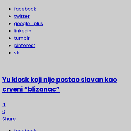
facebook
twitter
google_plus
linkedin
tumblr
pinterest
vk
Yu kiosk koji nije postao slavan kao
crveni “blizanac”
4
0
Share
facebook