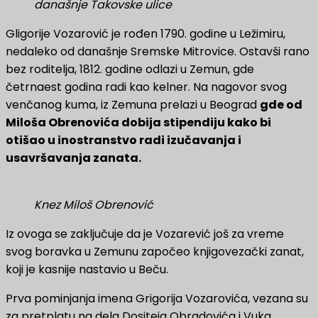
današnje Takovske ulice
Gligorije Vozarović je rođen 1790. godine u Ležimiru,
nedaleko od današnje Sremske Mitrovice. Ostavši rano
bez roditelja, 1812. godine odlazi u Zemun, gde
četrnaest godina radi kao kelner. Na nagovor svog
venčanog kuma, iz Zemuna prelazi u Beograd
gde od
Miloša Obrenovića dobija stipendiju kako bi
otišao u inostranstvo radi izučavanja i
usavršavanja zanata.
Knez Miloš Obrenović
Iz ovoga se zaključuje da je Vozarević još za vreme
svog boravka u Zemunu započeo knjigovezački zanat,
koji je kasnije nastavio u Beču.
Prva pominjanja imena Grigorija Vozarovića, vezana su
za pretplatu na dela Dositeja Obradovića i Vuka