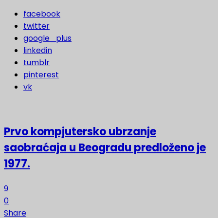
facebook
twitter
google_plus
linkedin
tumblr
pinterest
vk
Prvo kompjutersko ubrzanje
saobraćaja u Beogradu predloženo je
1977.
9
0
Share