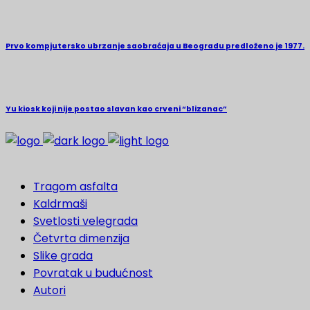
Prvo kompjutersko ubrzanje saobraćaja u Beogradu predloženo je 1977.
Yu kiosk koji nije postao slavan kao crveni “blizanac”
Tragom asfalta
Kaldrmaši
Svetlosti velegrada
Četvrta dimenzija
Slike grada
Povratak u budućnost
Autori