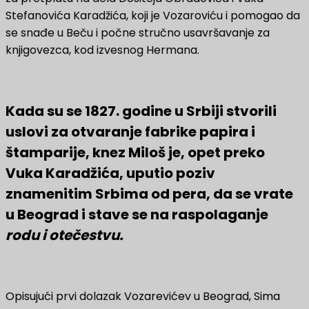
Stefanovića Karadžića, koji je Vozaroviću i pomogao da
se snađe u Beču i počne stručno usavršavanje za
knjigovezca, kod izvesnog Hermana.
Kada su se 1827. godine u Srbiji stvorili
uslovi za otvaranje fabrike papira i
štamparije, knez Miloš je, opet preko
Vuka Karadžića, uputio poziv
znamenitim Srbima od pera, da se vrate
u Beograd i stave se na raspolaganje
rodu i otečestvu.
Opisujući prvi dolazak Vozarevićev u Beograd, Sima