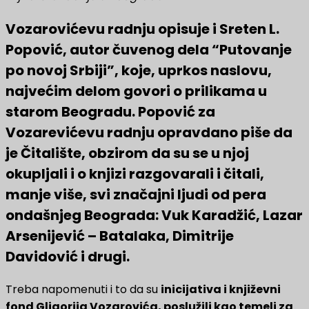
Vozarovićevu radnju opisuje i Sreten L.
Popović, autor čuvenog dela “Putovanje
po novoj Srbiji”, koje, uprkos naslovu,
najvećim delom govori o prilikama u
starom Beogradu. Popović za
Vozarevićevu radnju opravdano piše da
je Čitalište, obzirom da su se u njoj
okupljali i o knjizi razgovarali i čitali,
manje više, svi značajni ljudi od pera
ondašnjeg Beograda: Vuk Karadžić, Lazar
Arsenijević – Batalaka, Dimitrije
Davidović i drugi.
Treba napomenuti i to da su
inicijativa i književni
fond Gligorija Vozarovića, poslužili kao temelj za