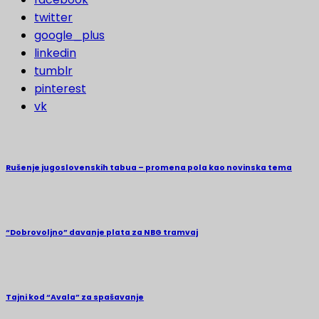
twitter
google_plus
linkedin
tumblr
pinterest
vk
Rušenje jugoslovenskih tabua – promena pola kao novinska tema
“Dobrovoljno” davanje plata za NBG tramvaj
Tajni kod “Avala” za spašavanje