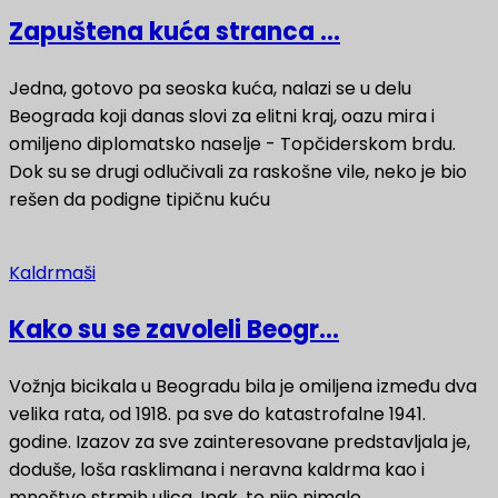
Zapuštena kuća stranca ...
Jedna, gotovo pa seoska kuća, nalazi se u delu
Beograda koji danas slovi za elitni kraj, oazu mira i
omiljeno diplomatsko naselje - Topčiderskom brdu.
Dok su se drugi odlučivali za raskošne vile, neko je bio
rešen da podigne tipičnu kuću
Kaldrmaši
Kako su se zavoleli Beogr...
Vožnja bicikala u Beogradu bila je omiljena između dva
velika rata, od 1918. pa sve do katastrofalne 1941.
godine. Izazov za sve zainteresovane predstavljala je,
doduše, loša rasklimana i neravna kaldrma kao i
mnoštvo strmih ulica. Ipak, to nije nimalo