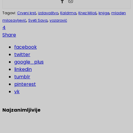
,
,
,
,
,
Tagovi:
Crveni krst
izdavaštvo
Kaldrma
Knez Miloš
knjige
mladen
,
,
milosavljević
Sveti Sava
vozarović
4
Share
facebook
twitter
google_plus
linkedin
tumblr
pinterest
vk
Najzanimljivije