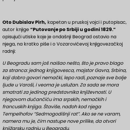
Oto Dubislav Pirh,
kapetan u pruskoj vojci i putopisac,
autor knjige
“Putovanje po Srbiji u godini 1829.”
opisujući utiske koje je ondašnji Beograd ostavio na
njega, na kratko piše i o Vozarovićevoj knjigovezačkoj
radnji:
U Beogradu sam još naišao nešto, što je pravo blago
za stranca: jednog knjigovesca, majstor Gavra, Srbina,
koji dobro govori nemački, lepo radi, poznaje sve bolje
ljude u Varoši, i veoma je uslužan. Za sada se mora
smatrati za jedinog predstavnika književnosti. U
njegovom dućančiću ima srpskih, nemačkih i
francuskih knjiga. Štaviše, nađoh kod njega
Tempelhofov “Sedmogodišnji rat”. Ako se ne varam,
namera mu je, čim nastupe nove prilike, da otvori
knjižarsku radnju u Beogradu
.