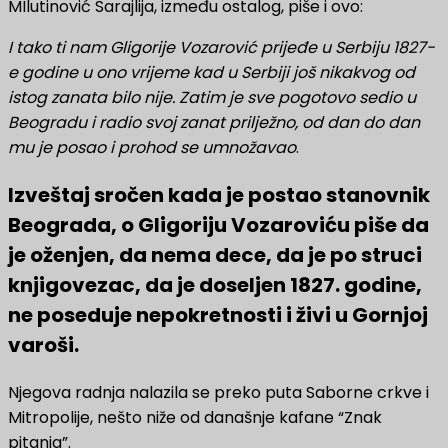
MIlutinović Sarajlija, između ostalog, piše i ovo:
I tako ti nam Gligorije Vozarović prijeđe u Serbiju 1827-
e godine u ono vrijeme kad u Serbiji još nikakvog od
istog zanata bilo nije. Zatim je sve pogotovo sedio u
Beogradu i radio svoj zanat prilježno, od dan do dan
mu je posao i prohod se umnožavao
.
Izveštaj sročen kada je postao stanovnik
Beograda, o Gligoriju Vozaroviću piše da
je oženjen, da nema dece, da je po struci
knjigovezac, da je doseljen 1827. godine,
ne poseduje nepokretnosti i živi u Gornjoj
varoši.
Njegova radnja nalazila se preko puta Saborne crkve i
Mitropolije, nešto niže od današnje kafane “Znak
pitanja”.