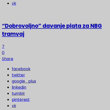
vk
“Dobrovoljno” davanje plata za NBG
tramvaj
7
0
Share
facebook
twitter
google_plus
linkedin
tumblr
pinterest
vk