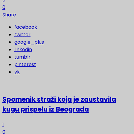
0
Share
facebook
twitter
google_plus
linkedin
tumblr
pinterest
vk
Spomenik straži koja je zaustavila
kugu prispelu iz Beograda
1
0