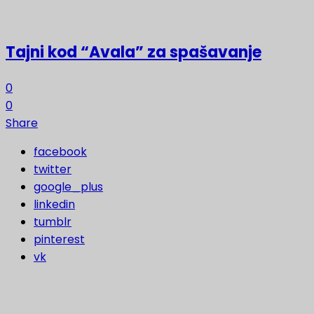
Tajni kod “Avala” za spašavanje
0
0
Share
facebook
twitter
google_plus
linkedin
tumblr
pinterest
vk