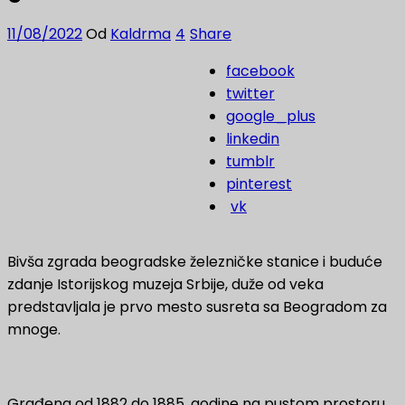
11/08/2022
Od
Kaldrma
4
Share
facebook
twitter
google_plus
linkedin
tumblr
pinterest
vk
Bivša zgrada beogradske železničke stanice i buduće
zdanje Istorijskog muzeja Srbije, duže od veka
predstavljala je prvo mesto susreta sa Beogradom za
mnoge.
Građena od 1882 do 1885. godine na pustom prostoru