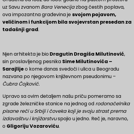
uz Savu zvanom
Bara Venecija
zbog čestih poplava,
ova impozantna građevina je
svojom pojavom,
veličinom i funkcijom bila svojevrstan presedan za
tadašnji grad
.
Njen arhitekta je
bio
Dragutin Dragiša Milutinović
,
sin proslavljenog pesnika
Sime Milutinovića –
Sarajlije
o kome danas svedoči i ulica u Beogradu
nazvana po njegovom književnom pseudonimu –
Čubra Čojković.
Upravo sa ovim detaljem našu priču pomeramo sa
zgrade železničke stanice na jednog od
rodonačelnika
pisane reči u Srbiji i čoveka koji je svoju strast prema
izdavaštvu i knjižarstvu
spojio u jedno. Reč je, naravno,
o
Gligoriju Vozaroviću
.