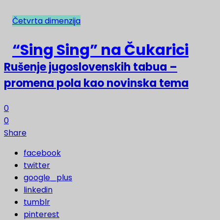
Četvrta dimenzija
NAJNOVIJE
“Sing Sing” na Čukarici
Rušenje jugoslovenskih tabua –
promena pola kao novinska tema
0
0
Share
facebook
twitter
google_plus
linkedin
tumblr
pinterest