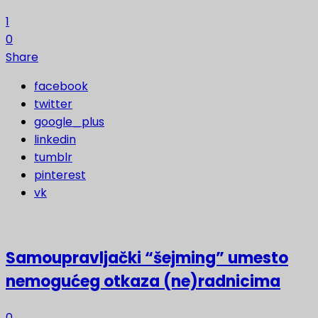
1
0
Share
facebook
twitter
google_plus
linkedin
tumblr
pinterest
vk
Samoupravljački “šejming” umesto
nemogućeg otkaza (ne)radnicima
0