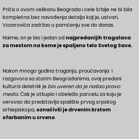
Priča o ovom velikanu Beograda i cele Srbije ne bi bila
kompletna bez navođenja detalja koji je, ustvari,
Vozarovića zadržao u pamćenju sve do danas.
Naime, on je bio i jedan od
najpredanijih tragalaca
za mestom na kome je spaljeno telo Svetog Save.
Nakon mnogo godina traganja, proučavanja i
razgovora sa starim Beograđanima, ovaj predani
kulturni delatnik je
bio uveren da je našao pravo
mesto.
Čak je otkupio i obeležio parcelu za koju je
verovao da predstavlja spalište prvog srpskog
arhiepiskopa,
označivši je drvenim krstom
ofarbanim u crveno
.