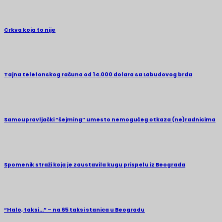
Crkva koja to nije
Tajna telefonskog računa od 14.000 dolara sa Labudovog brda
Samoupravljački “šejming” umesto nemogućeg otkaza (ne)radnicima
Spomenik straži koja je zaustavila kugu prispelu iz Beograda
“Halo, taksi…” – na 65 taksi stanica u Beogradu