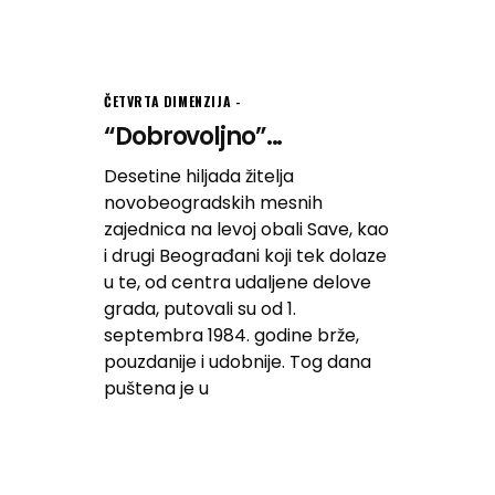
ČETVRTA DIMENZIJA
“Dobrovoljno”...
Desetine hiljada žitelja
novobeogradskih mesnih
zajednica na levoj obali Save, kao
i drugi Beograđani koji tek dolaze
u te, od centra udaljene delove
grada, putovali su od 1.
septembra 1984. godine brže,
pouzdanije i udobnije. Tog dana
puštena je u