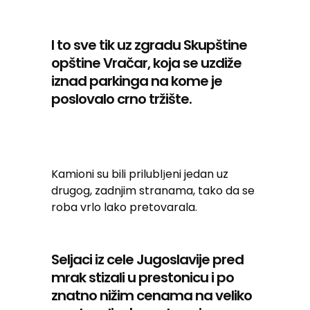
I to sve tik uz zgradu Skupštine
opštine Vračar, koja se uzdiže
iznad parkinga na kome je
poslovalo crno tržište.
Kamioni su bili prilublјeni jedan uz
drugog, zadnjim stranama, tako da se
roba vrlo lako pretovarala.
Seljaci iz cele Jugoslavije pred
mrak stizali u prestonicu i po
znatno nižim cenama na veliko