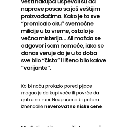
vešti nakupci uspevali su da
naprave posao sa još veštijim
proizvođačima. Kako je to sve
“promicalo oku” svemoćne
milicije u to vreme, ostalo je
večna misterija… Ali možda se
odgovor i sam nameće, iako se
danas veruje da je u to doba
sve bilo “čisto” i lišeno bilo kakve
“varijante”.
Ko bi noću prolazio pored pijace
mogao je da kupi voće ili povrće da
ujutru ne rani. Neupućene bi pritom
iznenadile
neverovatno niske cene
.