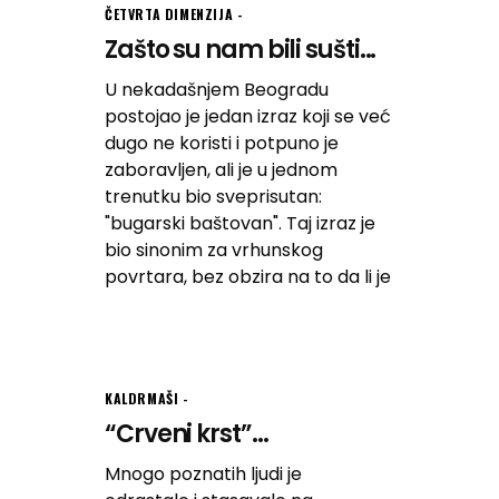
ČETVRTA DIMENZIJA
Zašto su nam bili sušti...
U nekadašnjem Beogradu
postojao je jedan izraz koji se već
dugo ne koristi i potpuno je
zaboravljen, ali je u jednom
trenutku bio sveprisutan:
"bugarski baštovan". Taj izraz je
bio sinonim za vrhunskog
povrtara, bez obzira na to da li je
KALDRMAŠI
“Crveni krst”...
Mnogo poznatih ljudi je