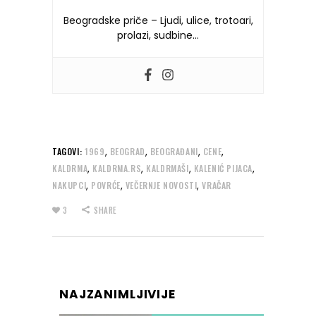
Beogradske priče – Ljudi, ulice, trotoari,
prolazi, sudbine…
,
,
,
,
TAGOVI:
1969
BEOGRAD
BEOGRAĐANI
CENE
,
,
,
,
KALDRMA
KALDRMA.RS
KALDRMAŠI
KALENIĆ PIJACA
,
,
,
NAKUPCI
POVRĆE
VEČERNJE NOVOSTI
VRAČAR
3
SHARE
NAJZANIMLJIVIJE