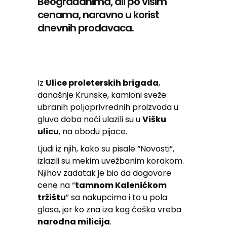
Beograđanima, ali po višim
cenama, naravno u korist
dnevnih prodavaca.
Iz
Ulice proleterskih brigada
,
današnje Krunske, kamioni sveže
ubranih polјoprivrednih proizvoda u
gluvo doba noći ulazili su u
Višku
ulicu
, na obodu pijace.
Ljudi iz njih, kako su pisale “Novosti”,
izlazili su mekim uvežbanim korakom.
Nјihov zadatak je bio da dogovore
cene na “
tamnom Kalenićkom
tržištu
” sa nakupcima i to u pola
glasa, jer ko zna iza kog ćoška vreba
narodna milicija
.