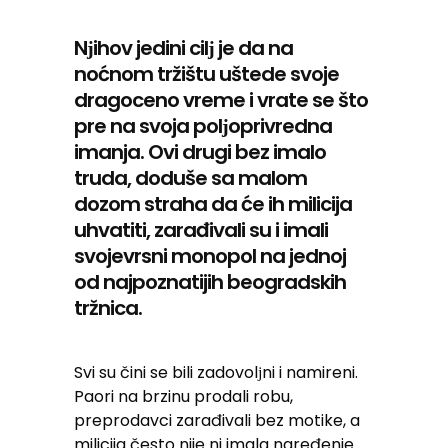
Nјihov jedini cilј je da na
noćnom tržištu uštede svoje
dragoceno vreme i vrate se što
pre na svoja polјoprivredna
imanja. Ovi drugi bez imalo
truda, doduše sa malom
dozom straha da će ih milicija
uhvatiti, zarađivali su i imali
svojevrsni monopol na jednoj
od najpoznatijih beogradskih
tržnica.
Svi su čini se bili zadovolјni i namireni.
Paori na brzinu prodali robu,
preprodavci zarađivali bez motike, a
milicija često nije ni imala naređenje