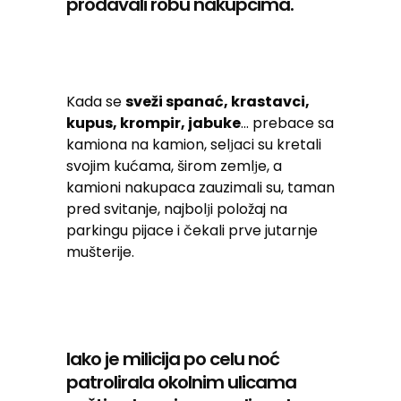
prodavali robu nakupcima.
Kada se
sveži spanać, krastavci,
kupus, krompir, jabuke
… prebace sa
kamiona na kamion, selјaci su kretali
svojim kućama, širom zemlјe, a
kamioni nakupaca zauzimali su, taman
pred svitanje, najbolјi položaj na
parkingu pijace i čekali prve jutarnje
mušterije.
Iako je milicija po celu noć
patrolirala okolnim ulicama