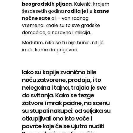
beogradskih pijaca
, Kalenić, krajem
šezdesetih godina
radila je i u kasne
noćne sate
ali – van radnog
vremena. Znale su to sve gradske
domaćice, a naravno i milicija.
Međutim, niko se tu nije bunio, niti je
imao kome da prigovori.
Iako su kapije zvanično bile
noću zatvorene, prodaja, i to
nelegalna i tajna, trajala je sve
do svitanja. Kako se tezge
zatvore i mrak padne, na scenu
su stupali nakupci: od seljaka su
otkupljivali ono isto voće i
povrće koje će se ujutro nuditi