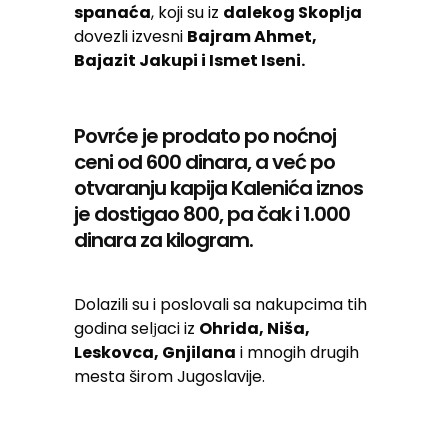
spanaća
, koji su iz
dalekog Skoplјa
dovezli izvesni
Bajram Ahmet,
Bajazit Jakupi i Ismet Iseni.
Povrće je prodato po noćnoj
ceni od 600 dinara, a već po
otvaranju kapija Kalenića iznos
je dostigao 800, pa čak i 1.000
dinara za kilogram.
Dolazili su i poslovali sa nakupcima tih
godina selјaci iz
Ohrida, Niša,
Leskovca, Gnjilana
i mnogih drugih
mesta širom Jugoslavije.