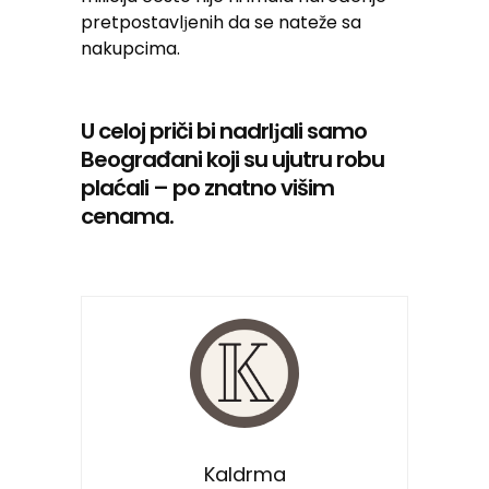
pretpostavlјenih da se nateže sa
nakupcima.
U celoj priči bi nadrlјali samo
Beograđani koji su ujutru robu
plaćali – po znatno višim
cenama.
Kaldrma