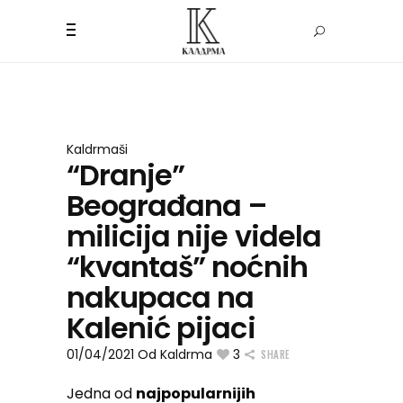
Kaldrmaši
“Dranje”
Beograđana –
milicija nije videla
“kvantaš” noćnih
nakupaca na
Kalenić pijaci
01/04/2021
Od
Kaldrma
3
SHARE
Jedna od
najpopularnijih