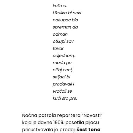
kolima.
Ukoliko bi neki
nakupac bio
spreman da
odmah
otkupi sav
tovar
odjednom,
mada po
nižoj ceni,
seljaci bi
prodavali i
vraćali se
kući što pre.
Noćna patrola reportera “Novosti”
koja je davne 1969. posetila pijacu
prisustvovala je prodaji
šest tona