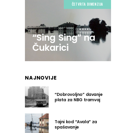
ČETVRTA DIMENZIJA
“Sing Sing” na
Čukarici
NAJNOVIJE
“Dobrovoljno” davanje
plata za NBG tramvaj
Tajni kod “Avala” za
spašavanje