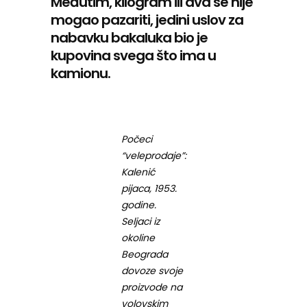
Međutim, kilogram ili dva se nije
mogao pazariti, jedini uslov za
nabavku bakaluka bio je
kupovina svega što ima u
kamionu.
Počeci
“veleprodaje”:
Kalenić
pijaca, 1953.
godine.
Seljaci iz
okoline
Beograda
dovoze svoje
proizvode na
volovskim