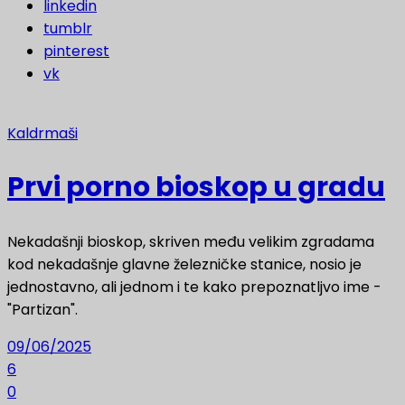
linkedin
tumblr
pinterest
vk
Kaldrmaši
Prvi porno bioskop u gradu
Nekadašnji bioskop, skriven među velikim zgradama
kod nekadašnje glavne železničke stanice, nosio je
jednostavno, ali jednom i te kako prepoznatljvo ime -
"Partizan".
09/06/2025
6
0