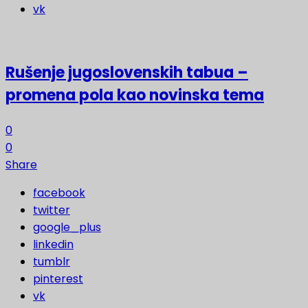
vk
Rušenje jugoslovenskih tabua –
promena pola kao novinska tema
0
0
Share
facebook
twitter
google_plus
linkedin
tumblr
pinterest
vk