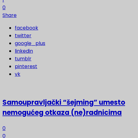
0
Share
facebook
twitter
google_plus
linkedin
tumblr
pinterest
vk
Samoupravljački “šejming” umesto
nemogućeg otkaza (ne)radnicima
0
0