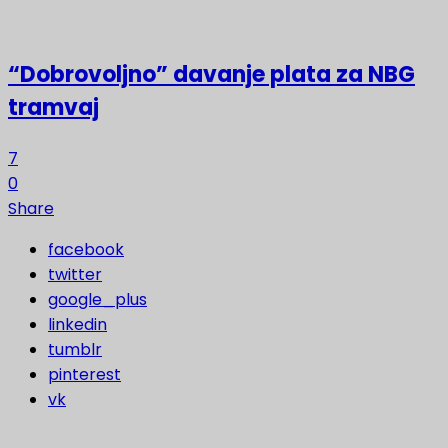
“Dobrovoljno” davanje plata za NBG
tramvaj
7
0
Share
facebook
twitter
google_plus
linkedin
tumblr
pinterest
vk