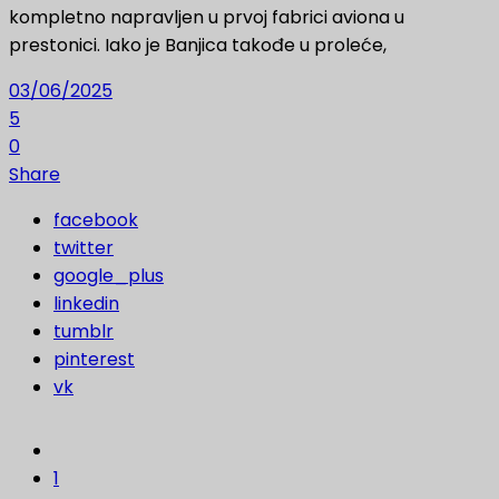
kompletno napravljen u prvoj fabrici aviona u
prestonici. Iako je Banjica takođe u proleće,
03/06/2025
5
0
Share
facebook
twitter
google_plus
linkedin
tumblr
pinterest
vk
1