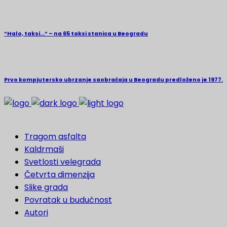
“Halo, taksi…” – na 65 taksi stanica u Beogradu
Prvo kompjutersko ubrzanje saobraćaja u Beogradu predloženo je 1977.
Tragom asfalta
Kaldrmaši
Svetlosti velegrada
Četvrta dimenzija
Slike grada
Povratak u budućnost
Autori