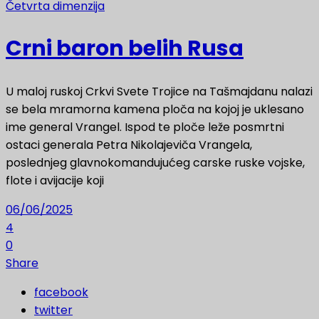
Četvrta dimenzija
Crni baron belih Rusa
U maloj ruskoj Crkvi Svete Trojice na Tašmajdanu nalazi
se bela mramorna kamena ploča na kojoj je uklesano
ime general Vrangel. Ispod te ploče leže posmrtni
ostaci generala Petra Nikolajeviča Vrangela,
poslednjeg glavnokomandujućeg carske ruske vojske,
flote i avijacije koji
06/06/2025
4
0
Share
facebook
twitter