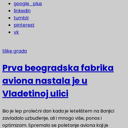
google_plus
linkedin
tumblr
pinterest
vk
Slike grada
Prva beogradska fabrika
aviona nastala je u
Vladetinoj ulici
Bio je lep prolećni dan kada je letelištem na Banjici
zavladalo uzbuđenje, ali i mnogo više, ponos i
optimizam. Spremalo se poletanje aviona koji je