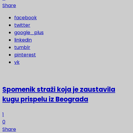
Share
facebook
twitter
google_plus
linkedin
tumblr
pinterest
vk
Spomenik straži koja je zaustavila
kugu prispelu iz Beograda
1
0
Share