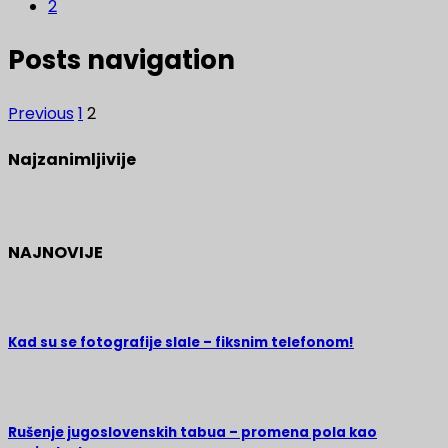
2
Posts navigation
Previous
1
2
Najzanimljivije
NAJNOVIJE
Kad su se fotografije slale – fiksnim telefonom!
Rušenje jugoslovenskih tabua – promena pola kao