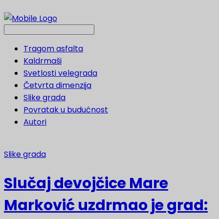
Tragom asfalta
Kaldrmaši
Svetlosti velegrada
Četvrta dimenzija
Slike grada
Povratak u budućnost
Autori
Slike grada
Slučaj devojčice Mare
Marković uzdrmao je grad: