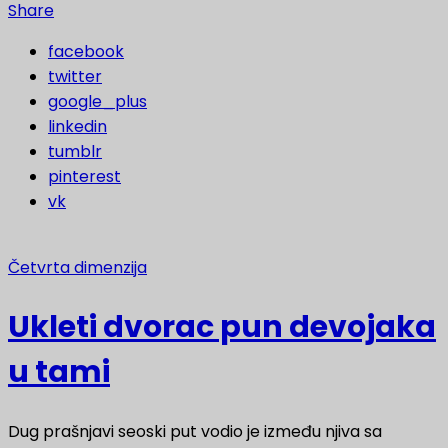
Share
facebook
twitter
google_plus
linkedin
tumblr
pinterest
vk
Četvrta dimenzija
Ukleti dvorac pun devojaka
u tami
Dug prašnjavi seoski put vodio je između njiva sa