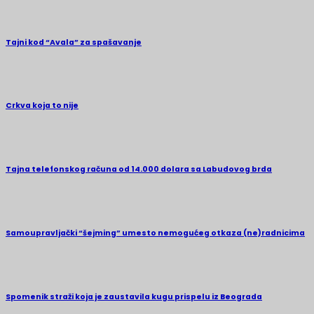
Tajni kod “Avala” za spašavanje
Crkva koja to nije
Tajna telefonskog računa od 14.000 dolara sa Labudovog brda
Samoupravljački “šejming” umesto nemogućeg otkaza (ne)radnicima
Spomenik straži koja je zaustavila kugu prispelu iz Beograda