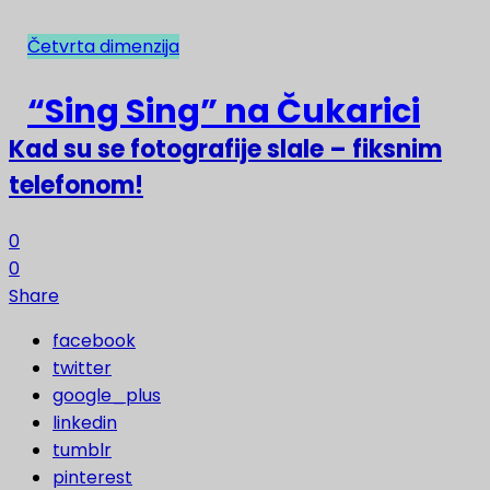
Četvrta dimenzija
NAJNOVIJE
“Sing Sing” na Čukarici
Kad su se fotografije slale – fiksnim
telefonom!
0
0
Share
facebook
twitter
google_plus
linkedin
tumblr
pinterest