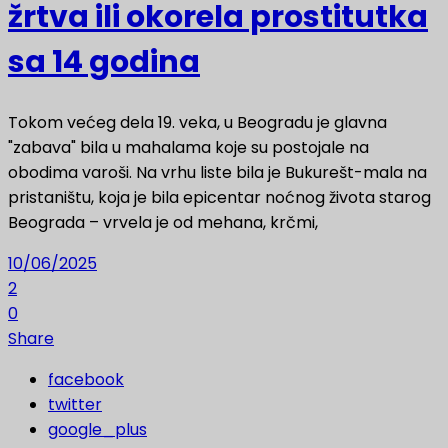
žrtva ili okorela prostitutka
sa 14 godina
Tokom većeg dela 19. veka, u Beogradu je glavna
"zabava" bila u mahalama koje su postojale na
obodima varoši. Na vrhu liste bila je Bukurešt-mala na
pristaništu, koja je bila epicentar noćnog života starog
Beograda – vrvela je od mehana, krčmi,
10/06/2025
2
0
Share
facebook
twitter
google_plus