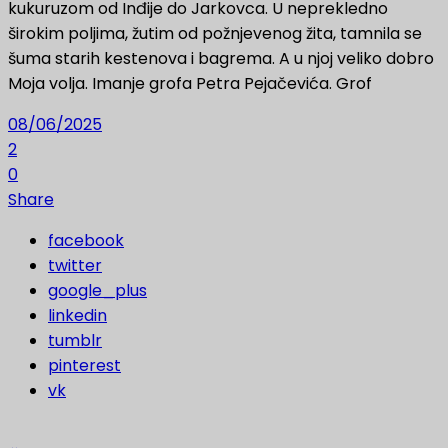
kukuruzom od Inđije do Jarkovca. U neprekledno
širokim poljima, žutim od požnjevenog žita, tamnila se
šuma starih kestenova i bagrema. A u njoj veliko dobro
Moja volja. Imanje grofa Petra Pejačevića. Grof
08/06/2025
2
0
Share
facebook
twitter
google_plus
linkedin
tumblr
pinterest
vk