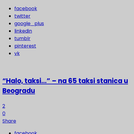
facebook
twitter
google_plus
linkedin
tumblr
pinterest
vk
“Halo, taksi…” – na 65 taksi stanica u
Beogradu
2
0
Share
facebook