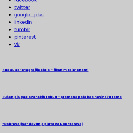
twitter
google_plus
linkedin
tumblr
pinterest
vk
Kad su se fotografije slale – fiksnim telefonom!
Rušenje jugoslovenskih tabua – promena pola kao novinska tema
“Dobrovoljno” davanje plata za NBG tramvaj