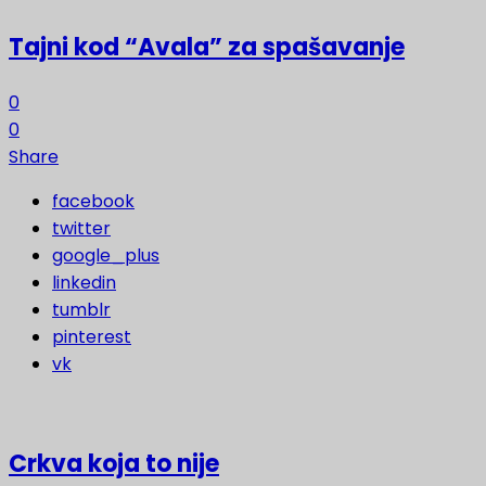
Tajni kod “Avala” za spašavanje
0
0
Share
facebook
twitter
google_plus
linkedin
tumblr
pinterest
vk
Crkva koja to nije