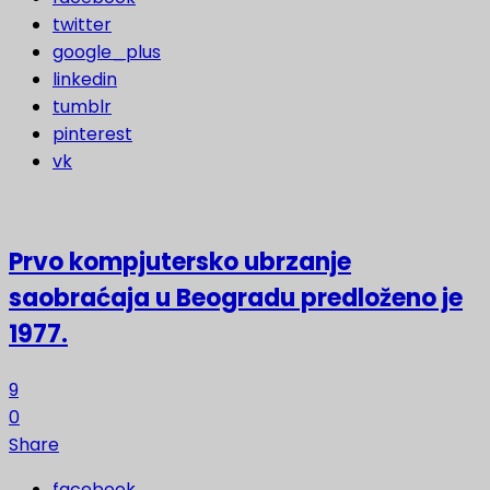
twitter
google_plus
linkedin
tumblr
pinterest
vk
Prvo kompjutersko ubrzanje
saobraćaja u Beogradu predloženo je
1977.
9
0
Share
facebook