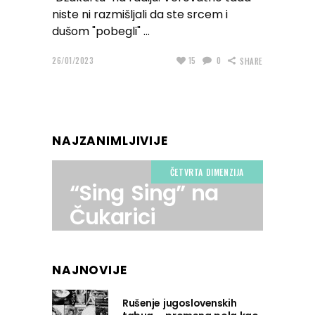
niste ni razmišljali da ste srcem i
dušom "pobegli"
26/01/2023
15
0
SHARE
NAJZANIMLJIVIJE
ČETVRTA DIMENZIJA
“Sing Sing” na
Čukarici
NAJNOVIJE
Rušenje jugoslovenskih