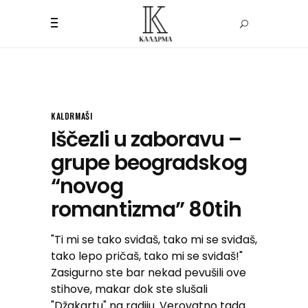
KALDRMAŠI
Iščezli u zaboravu –
grupe beogradskog
“novog
romantizma” 80tih
"Ti mi se tako sviđaš, tako mi se sviđaš,
tako lepo pričaš, tako mi se sviđaš!"
Zasigurno ste bar nekad pevušili ove
stihove, makar dok ste slušali
"Džakartu" na radiju. Verovatno tada