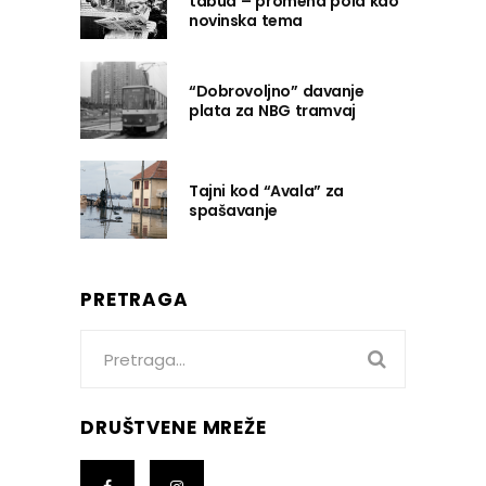
tabua – promena pola kao
novinska tema
“Dobrovoljno” davanje
plata za NBG tramvaj
Tajni kod “Avala” za
spašavanje
PRETRAGA
Search
for:
DRUŠTVENE MREŽE