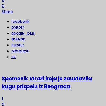
0
Share
facebook
twitter
google_plus
linkedin
tumblr
pinterest
vk
Spomenik straži koja je zaustavila
kugu prispelu iz Beograda
1
0