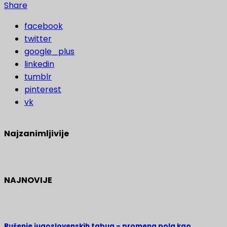
Share
facebook
twitter
google_plus
linkedin
tumblr
pinterest
vk
Najzanimljivije
NAJNOVIJE
Rušenje jugoslovenskih tabua – promena pola kao