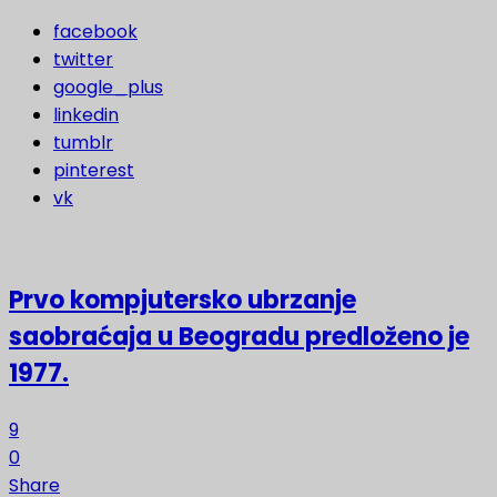
facebook
twitter
google_plus
linkedin
tumblr
pinterest
vk
Prvo kompjutersko ubrzanje
saobraćaja u Beogradu predloženo je
1977.
9
0
Share