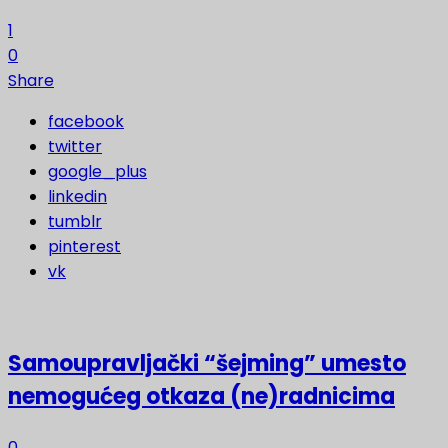
1
0
Share
facebook
twitter
google_plus
linkedin
tumblr
pinterest
vk
Samoupravljački “šejming” umesto
nemogućeg otkaza (ne)radnicima
0