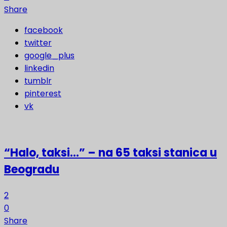
Share
facebook
twitter
google_plus
linkedin
tumblr
pinterest
vk
“Halo, taksi…” – na 65 taksi stanica u
Beogradu
2
0
Share