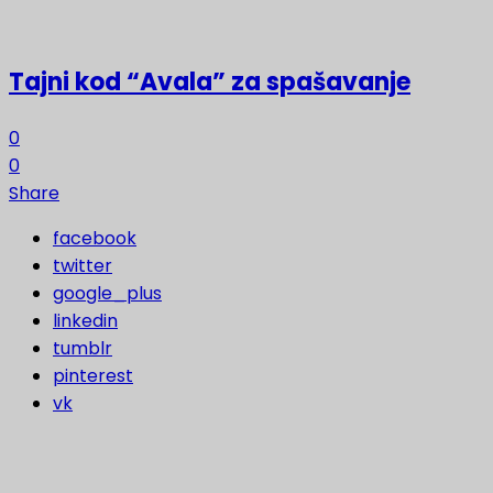
Tajni kod “Avala” za spašavanje
0
0
Share
facebook
twitter
google_plus
linkedin
tumblr
pinterest
vk