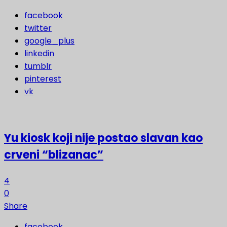
facebook
twitter
google_plus
linkedin
tumblr
pinterest
vk
Yu kiosk koji nije postao slavan kao
crveni “blizanac”
4
0
Share
facebook