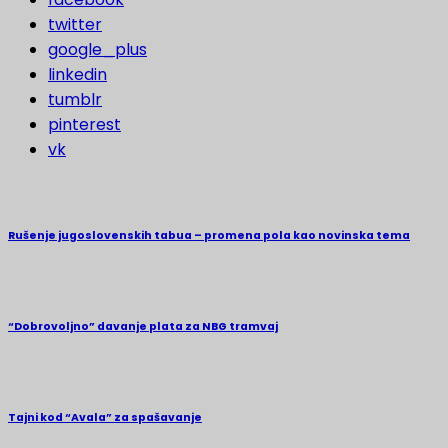
twitter
google_plus
linkedin
tumblr
pinterest
vk
Rušenje jugoslovenskih tabua – promena pola kao novinska tema
“Dobrovoljno” davanje plata za NBG tramvaj
Tajni kod “Avala” za spašavanje