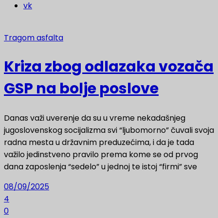
vk
Tragom asfalta
Kriza zbog odlazaka vozača
GSP na bolje poslove
Danas važi uverenje da su u vreme nekadašnjeg
jugoslovenskog socijalizma svi “ljubomorno” čuvali svoja
radna mesta u državnim preduzećima, i da je tada
važilo jedinstveno pravilo prema kome se od prvog
dana zaposlenja “sedelo” u jednoj te istoj “firmi” sve
08/09/2025
4
0