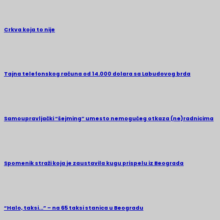
Crkva koja to nije
Tajna telefonskog računa od 14.000 dolara sa Labudovog brda
Samoupravljački “šejming” umesto nemogućeg otkaza (ne)radnicima
Spomenik straži koja je zaustavila kugu prispelu iz Beograda
“Halo, taksi…” – na 65 taksi stanica u Beogradu