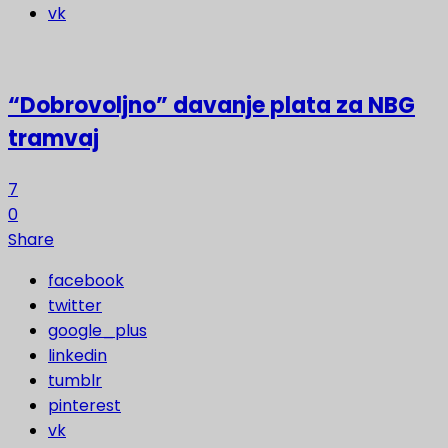
vk
“Dobrovoljno” davanje plata za NBG
tramvaj
7
0
Share
facebook
twitter
google_plus
linkedin
tumblr
pinterest
vk