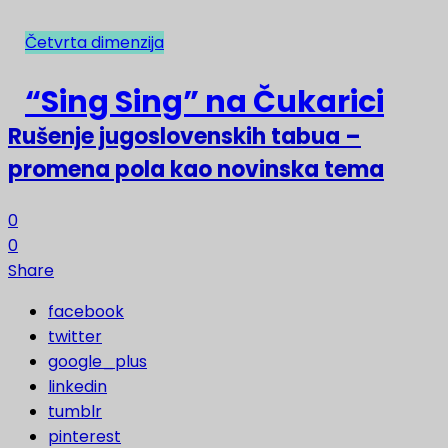
Četvrta dimenzija
NAJNOVIJE
“Sing Sing” na Čukarici
Rušenje jugoslovenskih tabua –
promena pola kao novinska tema
0
0
Share
facebook
twitter
google_plus
linkedin
tumblr
pinterest