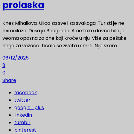
prolaska
Knez Mihailova. Ulica za sve i za svakoga. Turisti je ne
mimoilaze. Duša je Beograda. A ne tako davno bila je
veoma opasna za one koji kroče u nju. Više za pešake
nego za vozače. Ticalo se života i smrti. Nije skoro
06/12/2025
8
0
Share
facebook
twitter
google_plus
linkedin
tumblr
pinterest