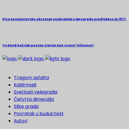
Prvo kompjutersko ubrzanje saobraćaja u Beogradu predloženo je 1977.
Yu kiosk koji nije postao slavan kao crveni “blizanac”
Tragom asfalta
Kaldrmaši
Svetlosti velegrada
Četvrta dimenzija
Slike grada
Povratak u budućnost
Autori