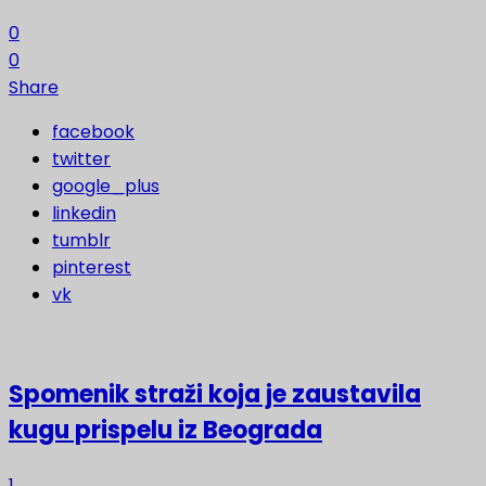
0
0
Share
facebook
twitter
google_plus
linkedin
tumblr
pinterest
vk
Spomenik straži koja je zaustavila
kugu prispelu iz Beograda
1