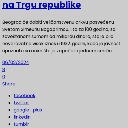
na Trgu republike
Beograd će dobiti veličanstvenu crkvu posvećenu
Svetom Simeunu Bogoprimcu. I to za 100 godina, sa
zaveštanom sumom od milijardu dinara, što je bilo
neverovatno visok iznos u 1932. godini, kada je javnost
upoznata sa onim što je započeto jednom smrću
06/02/2024
8
0
Share
facebook
twitter
google_plus
linkedin
tumblr