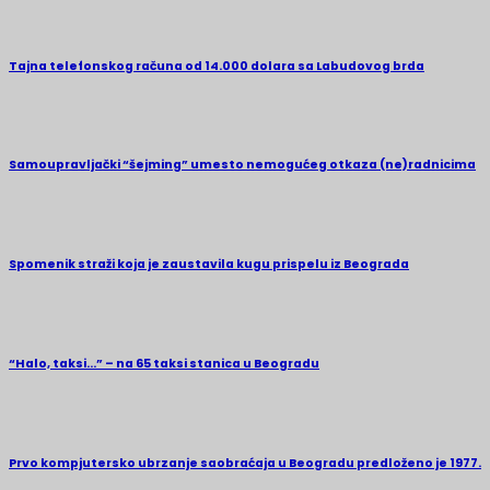
Tajna telefonskog računa od 14.000 dolara sa Labudovog brda
Samoupravljački “šejming” umesto nemogućeg otkaza (ne)radnicima
Spomenik straži koja je zaustavila kugu prispelu iz Beograda
“Halo, taksi…” – na 65 taksi stanica u Beogradu
Prvo kompjutersko ubrzanje saobraćaja u Beogradu predloženo je 1977.