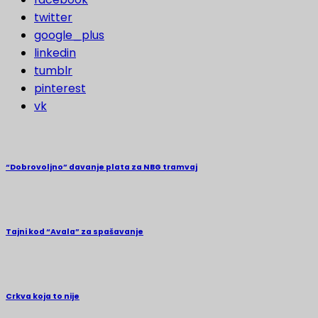
twitter
google_plus
linkedin
tumblr
pinterest
vk
“Dobrovoljno” davanje plata za NBG tramvaj
Tajni kod “Avala” za spašavanje
Crkva koja to nije