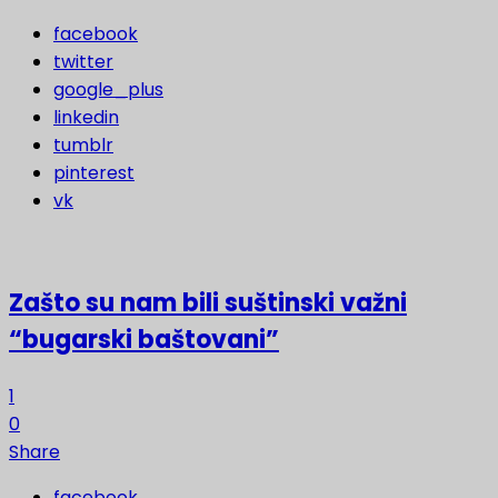
facebook
twitter
google_plus
linkedin
tumblr
pinterest
vk
Zašto su nam bili suštinski važni
“bugarski baštovani”
1
0
Share
facebook