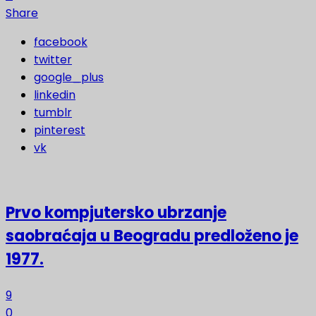
Share
facebook
twitter
google_plus
linkedin
tumblr
pinterest
vk
Prvo kompjutersko ubrzanje
saobraćaja u Beogradu predloženo je
1977.
9
0