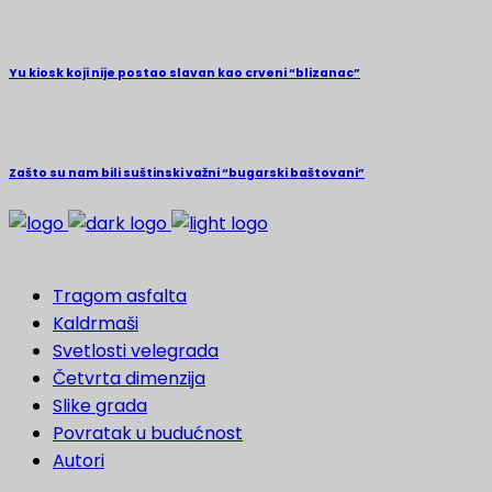
Yu kiosk koji nije postao slavan kao crveni “blizanac”
Zašto su nam bili suštinski važni “bugarski baštovani”
Tragom asfalta
Kaldrmaši
Svetlosti velegrada
Četvrta dimenzija
Slike grada
Povratak u budućnost
Autori