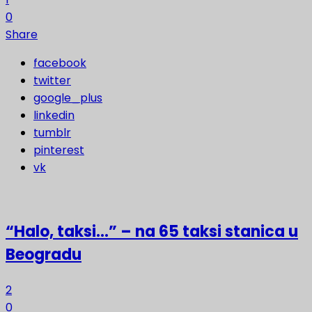
0
Share
facebook
twitter
google_plus
linkedin
tumblr
pinterest
vk
“Halo, taksi…” – na 65 taksi stanica u
Beogradu
2
0