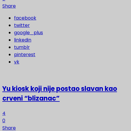
Share
facebook
twitter
google_plus
linkedin
tumblr
pinterest
vk
Yu kiosk koji nije postao slavan kao
crveni “blizanac”
4
0
Share