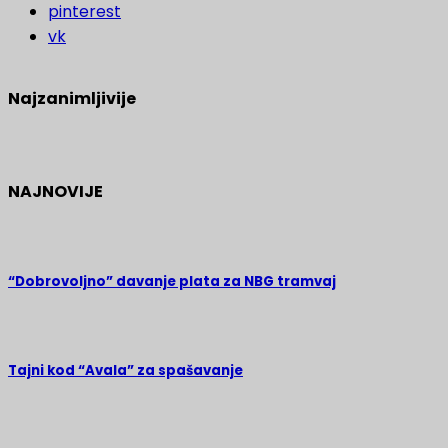
pinterest
vk
Najzanimljivije
NAJNOVIJE
“Dobrovoljno” davanje plata za NBG tramvaj
Tajni kod “Avala” za spašavanje