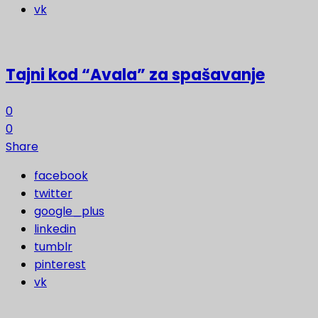
vk
Tajni kod “Avala” za spašavanje
0
0
Share
facebook
twitter
google_plus
linkedin
tumblr
pinterest
vk