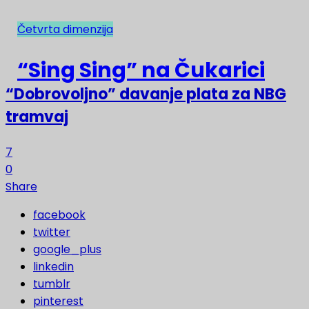
Četvrta dimenzija
NAJNOVIJE
“Sing Sing” na Čukarici
“Dobrovoljno” davanje plata za NBG
tramvaj
7
0
Share
facebook
twitter
google_plus
linkedin
tumblr
pinterest