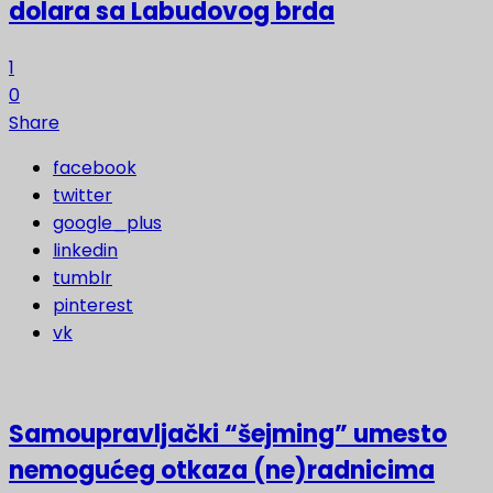
dolara sa Labudovog brda
1
0
Share
facebook
twitter
google_plus
linkedin
tumblr
pinterest
vk
Samoupravljački “šejming” umesto
nemogućeg otkaza (ne)radnicima