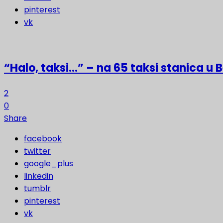
pinterest
vk
“Halo, taksi…” – na 65 taksi stanica u
2
0
Share
facebook
twitter
google_plus
linkedin
tumblr
pinterest
vk