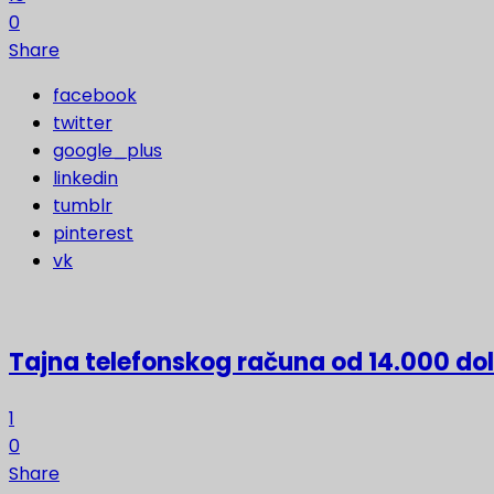
0
Share
facebook
twitter
google_plus
linkedin
tumblr
pinterest
vk
Tajna telefonskog računa od 14.000 do
1
0
Share