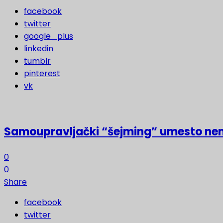
facebook
twitter
google_plus
linkedin
tumblr
pinterest
vk
Samoupravljački “šejming” umesto ne
0
0
Share
facebook
twitter