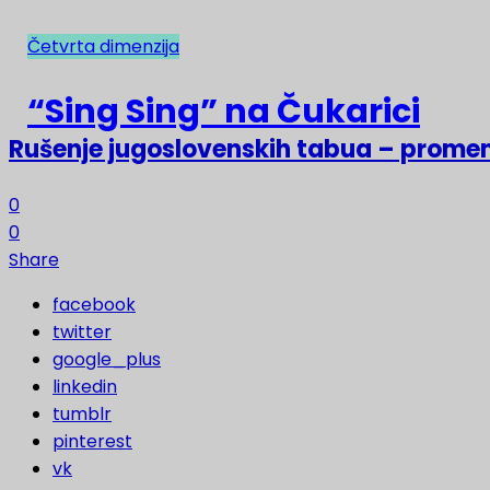
Četvrta dimenzija
NAJNOVIJE
“Sing Sing” na Čukarici
Rušenje jugoslovenskih tabua – prome
0
0
Share
facebook
twitter
google_plus
linkedin
tumblr
pinterest
vk