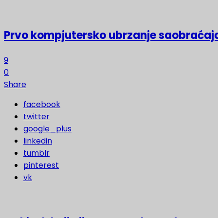
Prvo kompjutersko ubrzanje saobraćaja
9
0
Share
facebook
twitter
google_plus
linkedin
tumblr
pinterest
vk