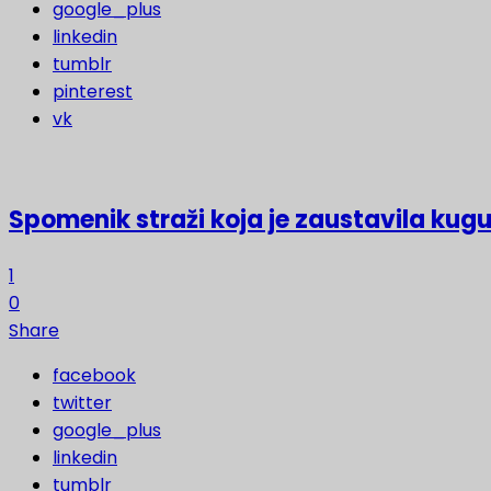
google_plus
linkedin
tumblr
pinterest
vk
Spomenik straži koja je zaustavila kugu
1
0
Share
facebook
twitter
google_plus
linkedin
tumblr