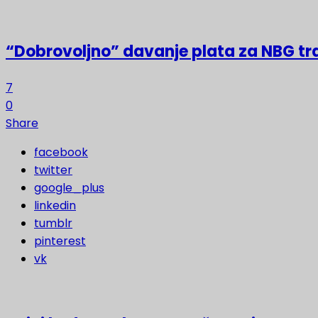
“Dobrovoljno” davanje plata za NBG t
7
0
Share
facebook
twitter
google_plus
linkedin
tumblr
pinterest
vk