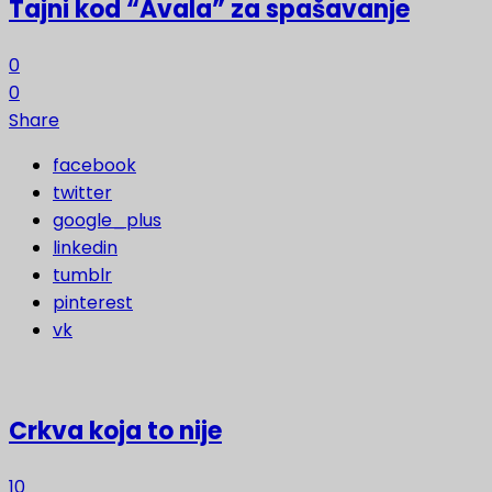
Tajni kod “Avala” za spašavanje
0
0
Share
facebook
twitter
google_plus
linkedin
tumblr
pinterest
vk
Crkva koja to nije
10