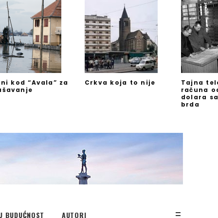
jni kod “Avala” za
Crkva koja to nije
Tajna te
ašavanje
računa o
dolara s
brda
U BUDUĆNOST
AUTORI