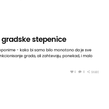
e gradske stepenice
i toponime - kako bi samo bilo monotono da je sve
unkcionisanje grada, ali zahtevaju, ponekad, i malo
6
0
SHARE