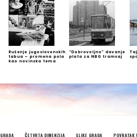
Rušenje jugoslovenskih
“Dobrovoljno” davanje
Ta
tabua – promena pola
plata za NBG tramvaj
sp
kao novinska tema
EGRADA
ČETVRTA DIMENZIJA
SLIKE GRADA
POVRATAK 