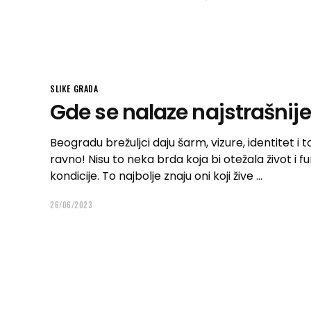
SLIKE GRADA
Gde se nalaze najstrašnij
Beogradu brežuljci daju šarm, vizure, identitet 
ravno! Nisu to neka brda koja bi otežala život i f
kondicije. To najbolje znaju oni koji žive
26/06/2023