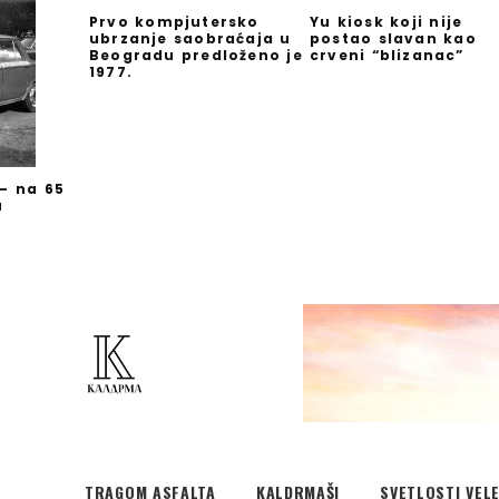
Prvo kompjutersko
Yu kiosk koji nije
ubrzanje saobraćaja u
postao slavan kao
Beogradu predloženo je
crveni “blizanac”
1977.
 – na 65
u
TRAGOM ASFALTA
KALDRMAŠI
SVETLOSTI VEL