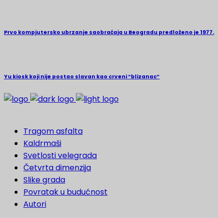
Prvo kompjutersko ubrzanje saobraćaja u Beogradu predloženo je 1977.
Yu kiosk koji nije postao slavan kao crveni “blizanac”
Tragom asfalta
Kaldrmaši
Svetlosti velegrada
Četvrta dimenzija
Slike grada
Povratak u budućnost
Autori