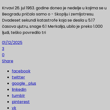
Krvavi 26. jul 1963. godine doneo je nedelje u kojima se u
Beogradu pričalo samo o - Skoplju i zemljotresu.
Dvadeset sekundi katastrofe koja se desila u 5.17
časova ujutru, snage 6.1 Merkalija, ubilo je preko 1.000
ljudi, teško povredilo tri
01/12/2025
3
0
Share
facebook
twitter
google_plus
linkedin
tumblr
pinterest
vk