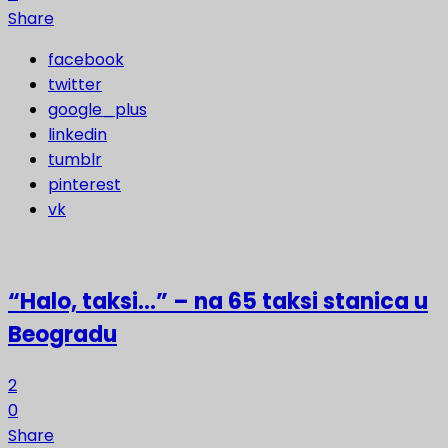
Share
facebook
twitter
google_plus
linkedin
tumblr
pinterest
vk
“Halo, taksi…” – na 65 taksi stanica u
Beogradu
2
0
Share