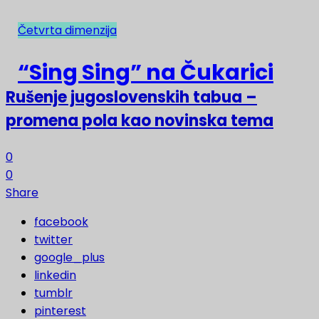
Četvrta dimenzija
NAJNOVIJE
“Sing Sing” na Čukarici
Rušenje jugoslovenskih tabua –
promena pola kao novinska tema
0
0
Share
facebook
twitter
google_plus
linkedin
tumblr
pinterest