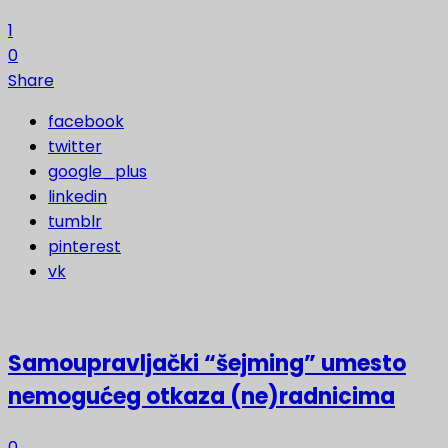
1
0
Share
facebook
twitter
google_plus
linkedin
tumblr
pinterest
vk
Samoupravljački “šejming” umesto
nemogućeg otkaza (ne)radnicima
0