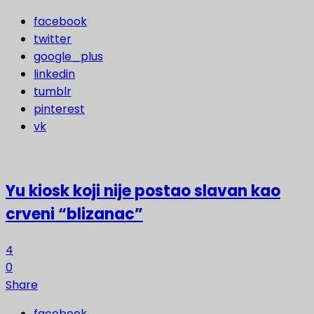
facebook
twitter
google_plus
linkedin
tumblr
pinterest
vk
Yu kiosk koji nije postao slavan kao
crveni “blizanac”
4
0
Share
facebook