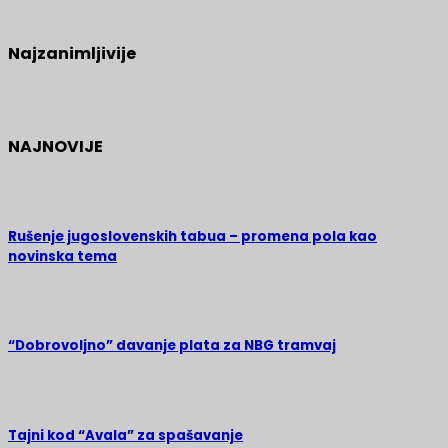
Najzanimljivije
NAJNOVIJE
Rušenje jugoslovenskih tabua – promena pola kao
novinska tema
“Dobrovoljno” davanje plata za NBG tramvaj
Tajni kod “Avala” za spašavanje