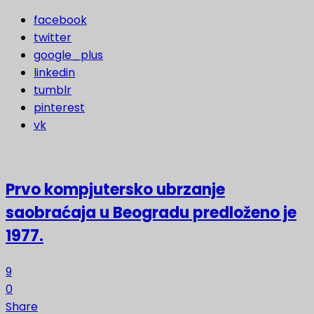
facebook
twitter
google_plus
linkedin
tumblr
pinterest
vk
Prvo kompjutersko ubrzanje
saobraćaja u Beogradu predloženo je
1977.
9
0
Share