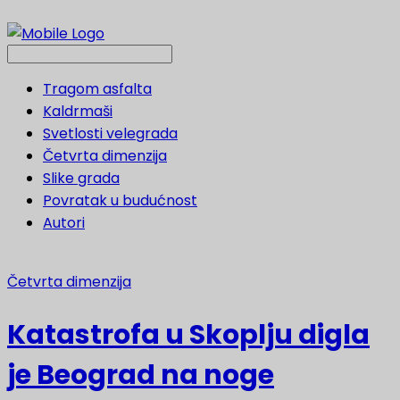
Tragom asfalta
Kaldrmaši
Svetlosti velegrada
Četvrta dimenzija
Slike grada
Povratak u budućnost
Autori
Četvrta dimenzija
Katastrofa u Skoplju digla
je Beograd na noge