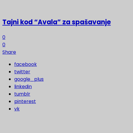
Tajni kod “Avala” za spašavanje
0
0
Share
facebook
twitter
google_plus
linkedin
tumblr
pinterest
vk