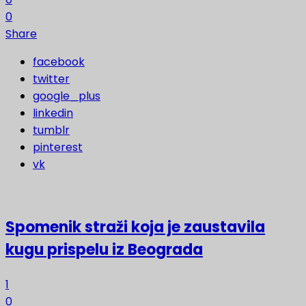
0
Share
facebook
twitter
google_plus
linkedin
tumblr
pinterest
vk
Spomenik straži koja je zaustavila
kugu prispelu iz Beograda
1
0