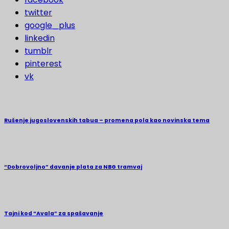
twitter
google_plus
linkedin
tumblr
pinterest
vk
Rušenje jugoslovenskih tabua – promena pola kao novinska tema
“Dobrovoljno” davanje plata za NBG tramvaj
Tajni kod “Avala” za spašavanje