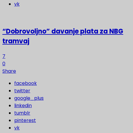
vk
“Dobrovoljno” davanje plata za NBG
tramvaj
7
0
Share
facebook
twitter
google_plus
linkedin
tumblr
pinterest
vk