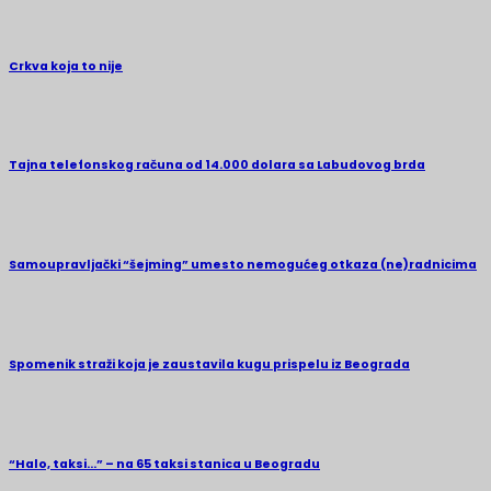
Crkva koja to nije
Tajna telefonskog računa od 14.000 dolara sa Labudovog brda
Samoupravljački “šejming” umesto nemogućeg otkaza (ne)radnicima
Spomenik straži koja je zaustavila kugu prispelu iz Beograda
“Halo, taksi…” – na 65 taksi stanica u Beogradu