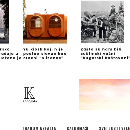
rsko
Yu kiosk koji nije
Zašto su nam bili
raćaja u
postao slavan kao
suštinski važni
loženo je
crveni “blizanac”
“bugarski baštovani
TRAGOM ASFALTA
KALDRMAŠI
SVETLOSTI VEL