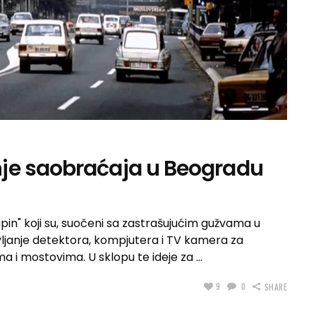
je saobraćaja u Beogradu
 Pupin" koji su, suočeni sa zastrašujućim gužvama u
vljanje detektora, kompjutera i TV kamera za
ma i mostovima. U sklopu te ideje za
9
0
SHARE