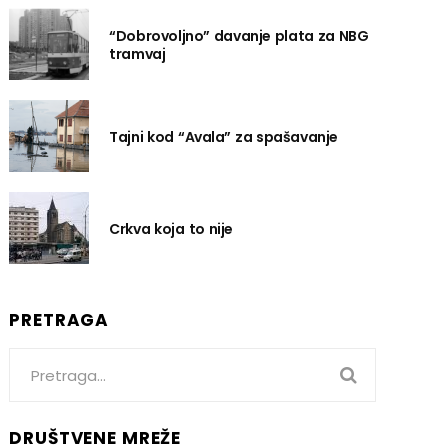
“Dobrovoljno” davanje plata za NBG
tramvaj
Tajni kod “Avala” za spašavanje
Crkva koja to nije
PRETRAGA
Search
for:
DRUŠTVENE MREŽE