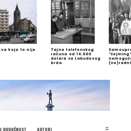
kva koja to nije
Tajna telefonskog
Samoupra
računa od 14.000
“šejming
dolara sa Labudovog
nemoguć
brda
(ne)radn
U BUDUĆNOST
AUTORI