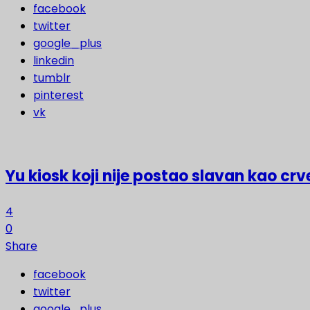
facebook
twitter
google_plus
linkedin
tumblr
pinterest
vk
Yu kiosk koji nije postao slavan kao crv
4
0
Share
facebook
twitter
google_plus