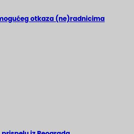
mogućeg otkaza (ne)radnicima
 prispelu iz Beograda