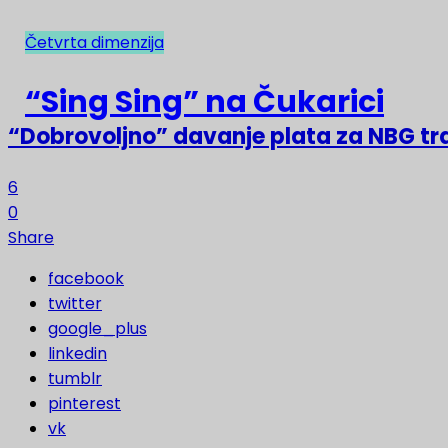
Četvrta dimenzija
NAJNOVIJE
“Sing Sing” na Čukarici
“Dobrovoljno” davanje plata za NBG t
6
0
Share
facebook
twitter
google_plus
linkedin
tumblr
pinterest
vk