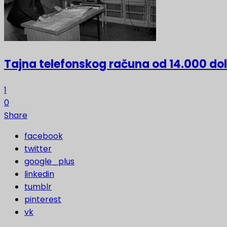
Tajna telefonskog računa od 14.000 do
1
0
Share
facebook
twitter
google_plus
linkedin
tumblr
pinterest
vk