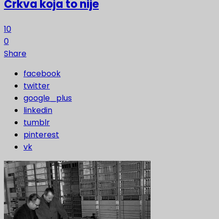
Crkva koja to nije
10
0
Share
facebook
twitter
google_plus
linkedin
tumblr
pinterest
vk