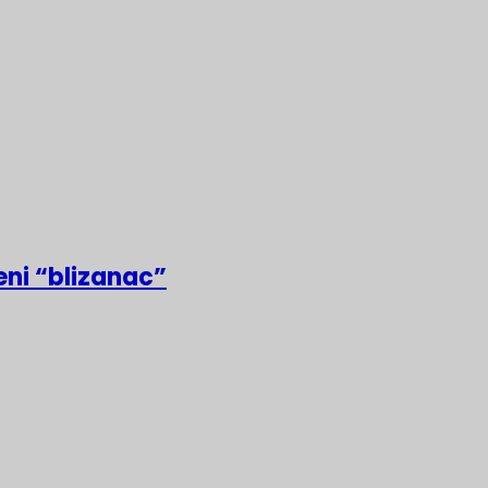
eni “blizanac”