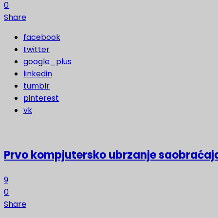
0
Share
facebook
twitter
google_plus
linkedin
tumblr
pinterest
vk
Prvo kompjutersko ubrzanje saobraćaja
9
0
Share