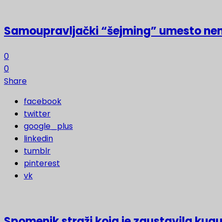
Samoupravljački “šejming” umesto ne
0
0
Share
facebook
twitter
google_plus
linkedin
tumblr
pinterest
vk
Spomenik straži koja je zaustavila kugu