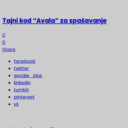
Tajni kod “Avala” za spašavanje
0
0
Share
facebook
twitter
google_plus
linkedin
tumblr
pinterest
vk