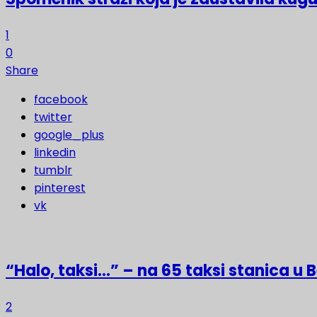
1
0
Share
facebook
twitter
google_plus
linkedin
tumblr
pinterest
vk
“Halo, taksi…” – na 65 taksi stanica u
2