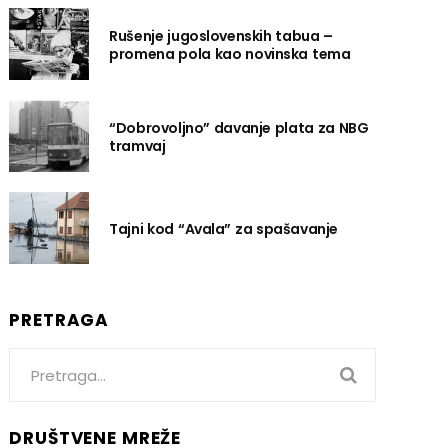
Rušenje jugoslovenskih tabua –
promena pola kao novinska tema
“Dobrovoljno” davanje plata za NBG
tramvaj
Tajni kod “Avala” za spašavanje
PRETRAGA
Search
for:
DRUŠTVENE MREŽE