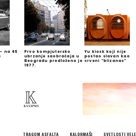
 – na 65
Prvo kompjutersko
Yu kiosk koji nije
u
ubrzanje saobraćaja u
postao slavan kao
Beogradu predloženo je
crveni “blizanac”
1977.
TRAGOM ASFALTA
KALDRMAŠI
SVETLOSTI VEL