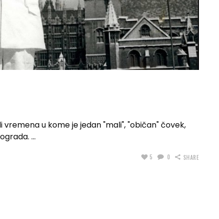
li vremena u kome je jedan "mali", "običan" čovek,
eograda.
5
0
SHARE