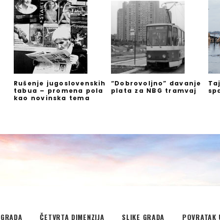
Rušenje jugoslovenskih
“Dobrovoljno” davanje
Ta
tabua – promena pola
plata za NBG tramvaj
sp
kao novinska tema
EGRADA
ČETVRTA DIMENZIJA
SLIKE GRADA
POVRATAK 