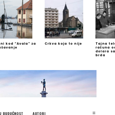
jni kod “Avala” za
Crkva koja to nije
Tajna te
ašavanje
računa o
dolara s
brda
U BUDUĆNOST
AUTORI