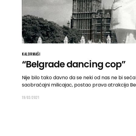
KALDRMAŠI
“Belgrade dancing cop”
Nije bilo tako davno da se neki od nas ne bi seća
saobraćajni milicajac, postao prava atrakcija B
19/03/2021