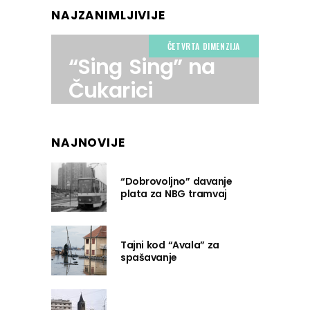
NAJZANIMLJIVIJE
ČETVRTA DIMENZIJA
“Sing Sing” na
Čukarici
NAJNOVIJE
“Dobrovoljno” davanje
plata za NBG tramvaj
Tajni kod “Avala” za
spašavanje