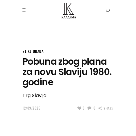
SLIKE GRADA
Pobuna zbog plana
za novu Slaviju 1980.
godine
Trg Slavija
12/09/2025
3
0
SHARE