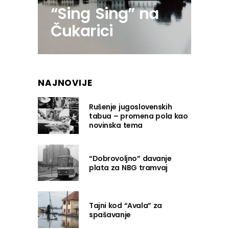
“Sing Sing” na
Čukarici
NAJNOVIJE
Rušenje jugoslovenskih
tabua – promena pola kao
novinska tema
“Dobrovoljno” davanje
plata za NBG tramvaj
Tajni kod “Avala” za
spašavanje