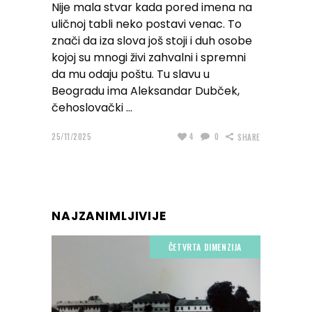
Nije mala stvar kada pored imena na
uličnoj tabli neko postavi venac. To
znači da iza slova još stoji i duh osobe
kojoj su mnogi živi zahvalni i spremni
da mu odaju poštu. Tu slavu u
Beogradu ima Aleksandar Dubček,
čehoslovački
25/11/2025
4
0
SHARE
NAJZANIMLJIVIJE
ČETVRTA DIMENZIJA