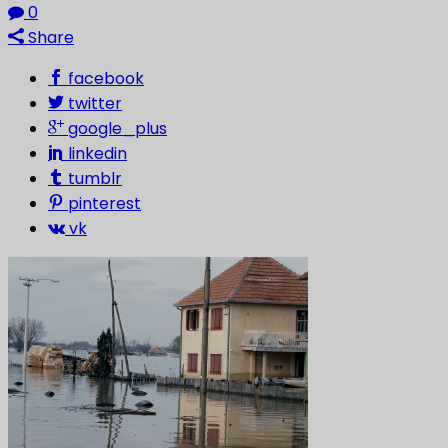
0
Share
facebook
twitter
google_plus
linkedin
tumblr
pinterest
vk