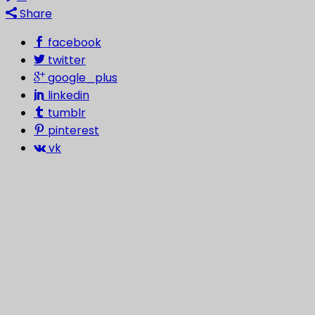
Share
facebook
twitter
google_plus
linkedin
tumblr
pinterest
vk