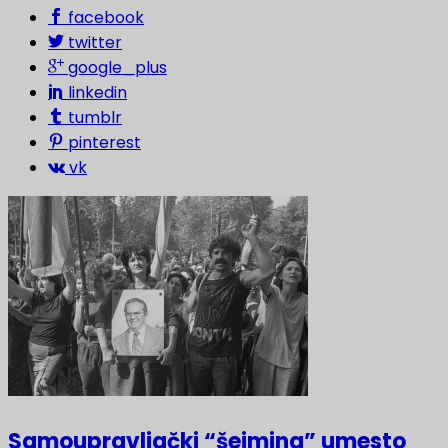
facebook
twitter
google_plus
linkedin
tumblr
pinterest
vk
Samoupravljački “šejming” umesto