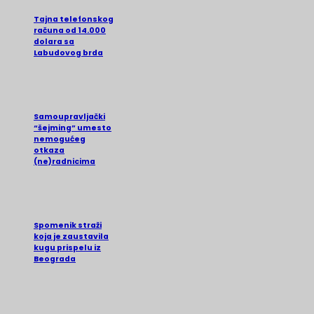
Tajna telefonskog
računa od 14.000
dolara sa
Labudovog brda
Samoupravljački
“šejming” umesto
nemogućeg
otkaza
(ne)radnicima
Spomenik straži
koja je zaustavila
kugu prispelu iz
Beograda