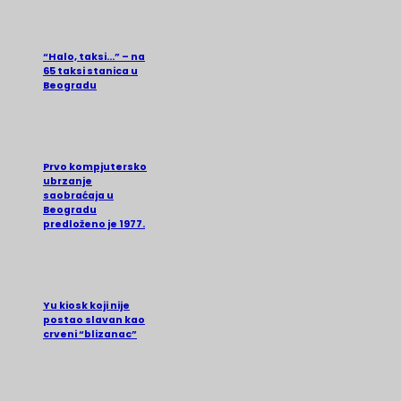
“Halo, taksi…” – na
65 taksi stanica u
Beogradu
Prvo kompjutersko
ubrzanje
saobraćaja u
Beogradu
predloženo je 1977.
Yu kiosk koji nije
postao slavan kao
crveni “blizanac”