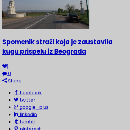
Spomenik straži koja je zaustavila
kugu prispelu iz Beograda
1
0
Share
facebook
twitter
google_plus
linkedin
tumblr
pinterest