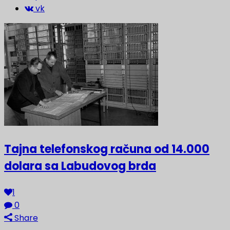
vk
Tajna telefonskog računa od 14.000
dolara sa Labudovog brda
1
0
Share