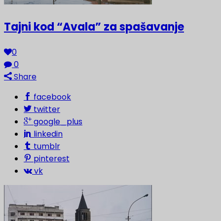
Tajni kod “Avala” za spašavanje
0
0
Share
facebook
twitter
google_plus
linkedin
tumblr
pinterest
vk