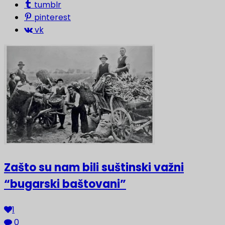
tumblr
pinterest
vk
Zašto su nam bili suštinski važni
“bugarski baštovani”
1
0