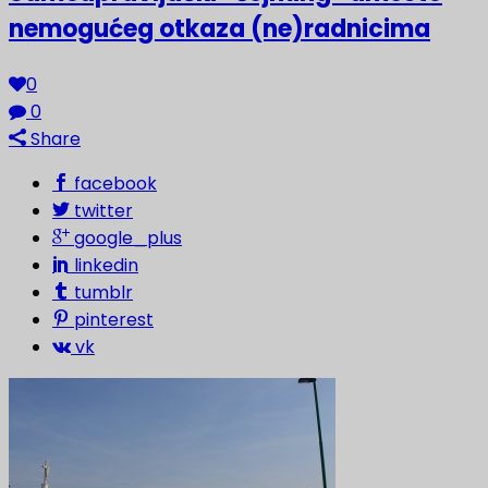
nemogućeg otkaza (ne)radnicima
0
0
Share
facebook
twitter
google_plus
linkedin
tumblr
pinterest
vk