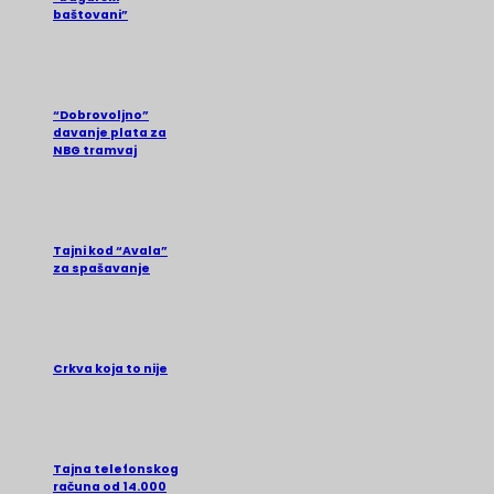
baštovani”
“Dobrovoljno”
davanje plata za
NBG tramvaj
Tajni kod “Avala”
za spašavanje
Crkva koja to nije
Tajna telefonskog
računa od 14.000