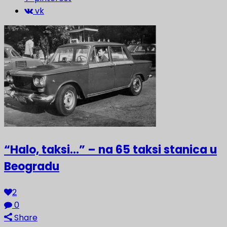
vk
“Halo, taksi…” – na 65 taksi stanica u
Beogradu
2
0
Share