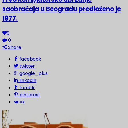
saobraćaja u Beogradu predloženo je
1977.
9
0
Share
facebook
twitter
google_plus
linkedin
tumblr
pinterest
vk