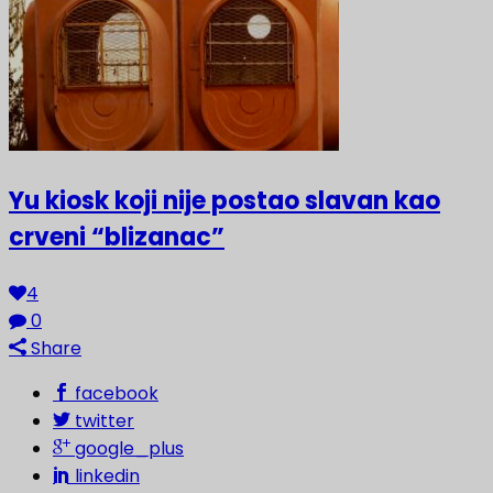
Yu kiosk koji nije postao slavan kao
crveni “blizanac”
4
0
Share
facebook
twitter
google_plus
linkedin