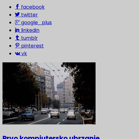
facebook
twitter
google_plus
linkedin
tumblr
pinterest
vk
Prvo kompjutersko ubrzanje