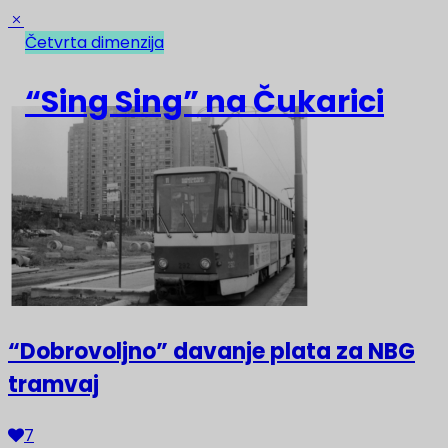
Četvrta dimenzija
NAJNOVIJE
“Sing Sing” na Čukarici
“Dobrovoljno” davanje plata za NBG
tramvaj
7