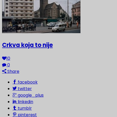
Crkva koja to nije
10
0
Share
facebook
twitter
google_plus
linkedin
tumblr
pinterest