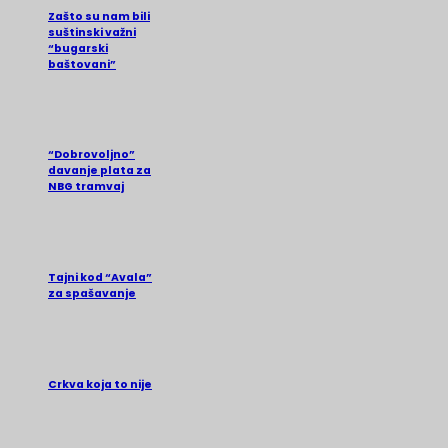
Zašto su nam bili
suštinski važni
“bugarski
baštovani”
“Dobrovoljno”
davanje plata za
NBG tramvaj
Tajni kod “Avala”
za spašavanje
Crkva koja to nije