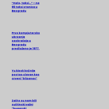
“Halo, taksi…” – na
65 taksi stanica u
Beogradu
Prvo kompjutersko
ubrzanje
saobraćaja u
Beogradu
predloženo je 1977.
Yu kiosk koji nije
postao slavan kao
crveni “blizanac”
Zašto su nam bili
suštinski važni
“bugarski