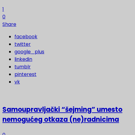
1
0
Share
facebook
twitter
google_plus
linkedin
tumblr
pinterest
vk
Samoupravljački “šejming” umesto
nemogućeg otkaza (ne)radnicima
0