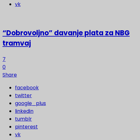
vk
“Dobrovoljno” davanje plata za NBG
tramvaj
7
0
Share
facebook
twitter
google_plus
linkedin
tumblr
pinterest
vk