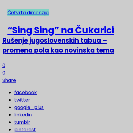
Četvrta dimenzija
NAJNOVIJE
“Sing Sing” na Čukarici
Rušenje jugoslovenskih tabua –
promena pola kao novinska tema
0
0
Share
facebook
twitter
google_plus
linkedin
tumblr
pinterest