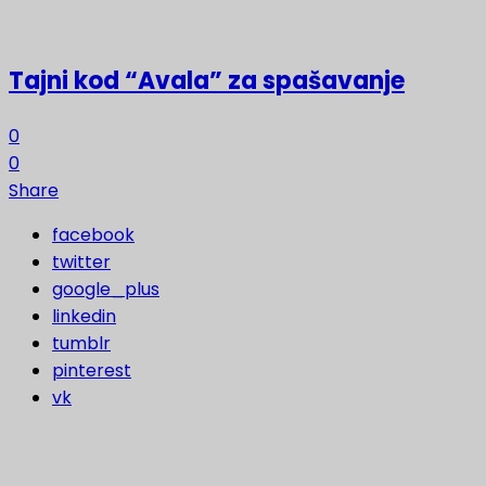
Tajni kod “Avala” za spašavanje
0
0
Share
facebook
twitter
google_plus
linkedin
tumblr
pinterest
vk