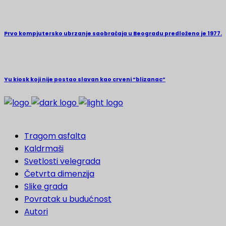
Prvo kompjutersko ubrzanje saobraćaja u Beogradu predloženo je 1977.
Yu kiosk koji nije postao slavan kao crveni “blizanac”
Tragom asfalta
Kaldrmaši
Svetlosti velegrada
Četvrta dimenzija
Slike grada
Povratak u budućnost
Autori