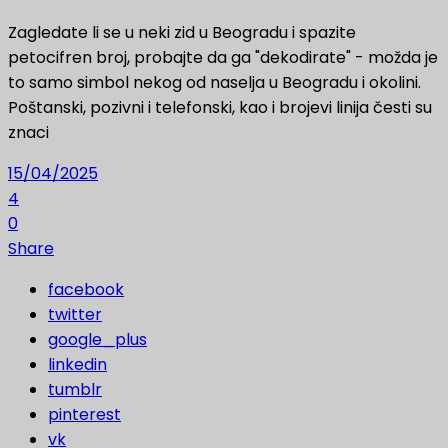
Zagledate li se u neki zid u Beogradu i spazite
petocifren broj, probajte da ga "dekodirate" - možda je
to samo simbol nekog od naselja u Beogradu i okolini.
Poštanski, pozivni i telefonski, kao i brojevi linija česti su
znaci
15/04/2025
4
0
Share
facebook
twitter
google_plus
linkedin
tumblr
pinterest
vk