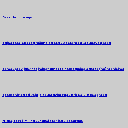
Crkva koja to nije
Tajna telefonskog računa od 14.000 dolara sa Labudovog brda
Samoupravljački “šejming” umesto nemogućeg otkaza (ne)radnicima
Spomenik straži koja je zaustavila kugu prispelu iz Beograda
“Halo, taksi…” – na 65 taksi stanica u Beogradu