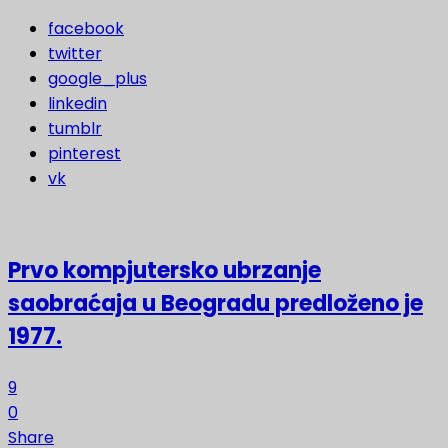
facebook
twitter
google_plus
linkedin
tumblr
pinterest
vk
Prvo kompjutersko ubrzanje
saobraćaja u Beogradu predloženo je
1977.
9
0
Share