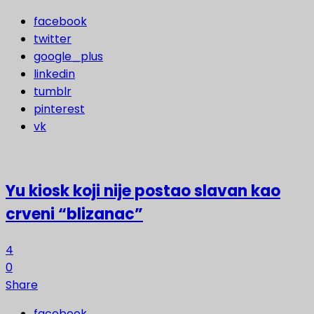
facebook
twitter
google_plus
linkedin
tumblr
pinterest
vk
Yu kiosk koji nije postao slavan kao
crveni “blizanac”
4
0
Share
facebook