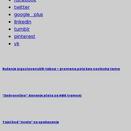
twitter
google_plus
linkedin
tumblr
pinterest
vk
Rušenje jugoslovenskih tabua – promena pola kao novinska tema
“Dobrovoljno” davanje plata za NBG tramvaj
Tajni kod “Avala” za spašavanje