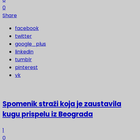
0
Share
facebook
twitter
google_plus
linkedin
tumblr
pinterest
vk
Spomenik straži koja je zaustavila
kugu prispelu iz Beograda
1
0