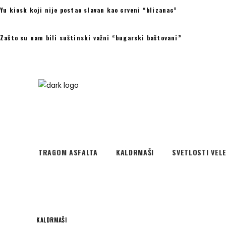
Yu kiosk koji nije postao slavan kao crveni “blizanac”
Zašto su nam bili suštinski važni “bugarski baštovani”
TRAGOM ASFALTA
KALDRMAŠI
SVETLOSTI VEL
KALDRMAŠI