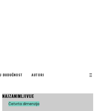
U BUDUĆNOST
AUTORI
NAJZANIMLJIVIJE
Četvrta dimenzija