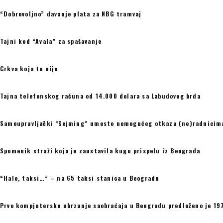
“Dobrovoljno” davanje plata za NBG tramvaj
Tajni kod “Avala” za spašavanje
Crkva koja to nije
Tajna telefonskog računa od 14.000 dolara sa Labudovog brda
Samoupravljački “šejming” umesto nemogućeg otkaza (ne)radnicim
Spomenik straži koja je zaustavila kugu prispelu iz Beograda
“Halo, taksi…” – na 65 taksi stanica u Beogradu
Prvo kompjutersko ubrzanje saobraćaja u Beogradu predloženo je 19