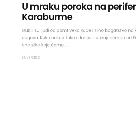
U mraku poroka na periferi
Karaburme
Gubili su ljudi od pamtiveka kuće i silno bogatstvo na
dugova. Kako nekad tako i danas. I pozajmićemo od Đol
one slike koje ćemo
01/02/2023