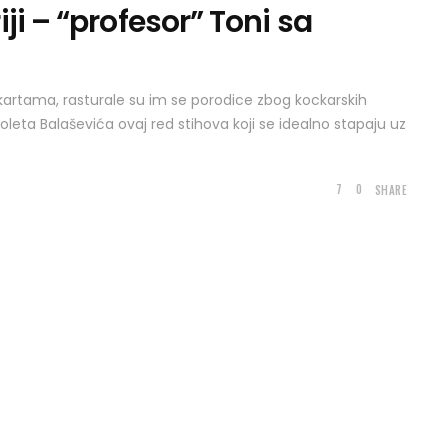
ji – “profesor” Toni sa
 kartama, rasturale su im se porodice zbog kockarskih
eta Balaševića ovaj red stihova koji se idealno stapaju uz
7
0
SHARE