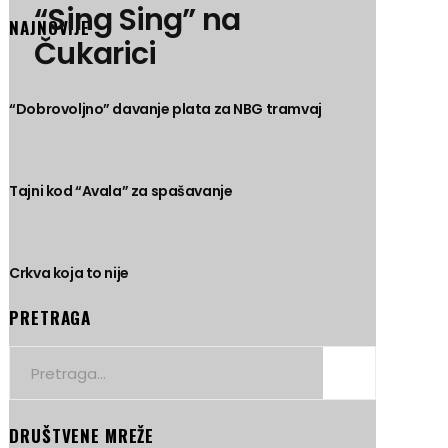
“Sing Sing” na
NAJNOVIJE
Čukarici
“Dobrovoljno” davanje plata za NBG tramvaj
Tajni kod “Avala” za spašavanje
Crkva koja to nije
PRETRAGA
Search
for:
DRUŠTVENE MREŽE