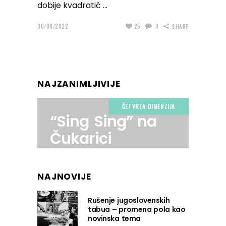
dobije kvadratić
30/08/2022
25
0
SHARE
NAJZANIMLJIVIJE
ČETVRTA DIMENZIJA
“Sing Sing” na
Čukarici
NAJNOVIJE
Rušenje jugoslovenskih
tabua – promena pola kao
novinska tema