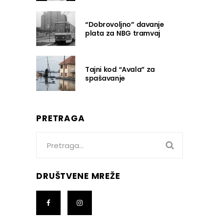
“Dobrovoljno” davanje
plata za NBG tramvaj
Tajni kod “Avala” za
spašavanje
PRETRAGA
Search
for:
DRUŠTVENE MREŽE