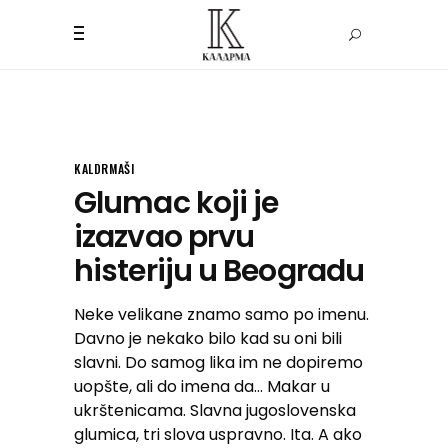
KALDRMAŠI
Glumac koji je
izazvao prvu
histeriju u Beogradu
Neke velikane znamo samo po imenu.
Davno je nekako bilo kad su oni bili
slavni. Do samog lika im ne dopiremo
uopšte, ali do imena da… Makar u
ukrštenicama. Slavna jugoslovenska
glumica, tri slova uspravno. Ita. A ako