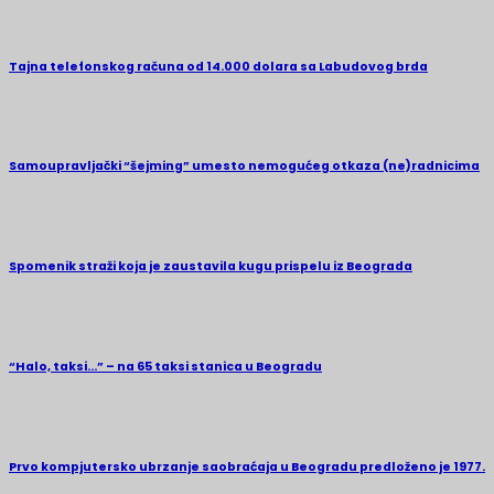
Tajna telefonskog računa od 14.000 dolara sa Labudovog brda
Samoupravljački “šejming” umesto nemogućeg otkaza (ne)radnicima
Spomenik straži koja je zaustavila kugu prispelu iz Beograda
“Halo, taksi…” – na 65 taksi stanica u Beogradu
Prvo kompjutersko ubrzanje saobraćaja u Beogradu predloženo je 1977.