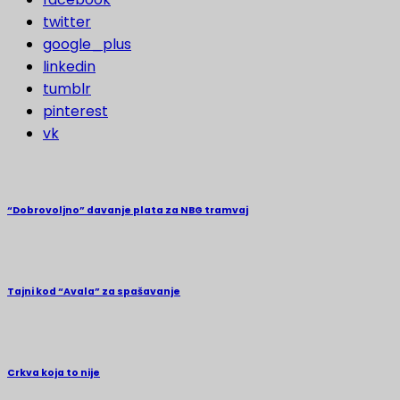
twitter
google_plus
linkedin
tumblr
pinterest
vk
“Dobrovoljno” davanje plata za NBG tramvaj
Tajni kod “Avala” za spašavanje
Crkva koja to nije