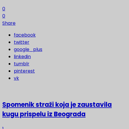
0
0
Share
facebook
twitter
google_plus
linkedin
tumblr
pinterest
vk
Spomenik straži koja je zaustavila
kugu prispelu iz Beograda
1