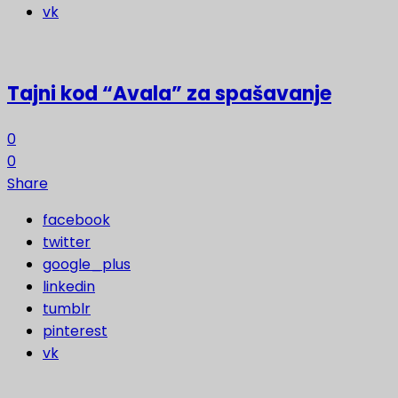
vk
Tajni kod “Avala” za spašavanje
0
0
Share
facebook
twitter
google_plus
linkedin
tumblr
pinterest
vk