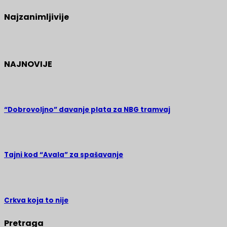
Najzanimljivije
NAJNOVIJE
“Dobrovoljno” davanje plata za NBG tramvaj
Tajni kod “Avala” za spašavanje
Crkva koja to nije
Pretraga