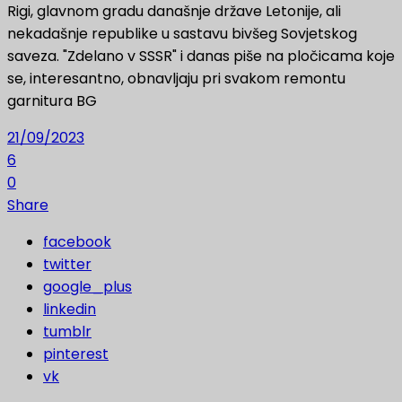
Rigi, glavnom gradu današnje države Letonije, ali
nekadašnje republike u sastavu bivšeg Sovjetskog
saveza. "Zdelano v SSSR" i danas piše na pločicama koje
se, interesantno, obnavljaju pri svakom remontu
garnitura BG
21/09/2023
6
0
Share
facebook
twitter
google_plus
linkedin
tumblr
pinterest
vk