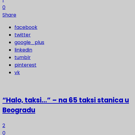
0
Share
facebook
twitter
google_plus
linkedin
tumblr
pinterest
vk
“Halo, taksi…” – na 65 taksi stanica u
Beogradu
2
0