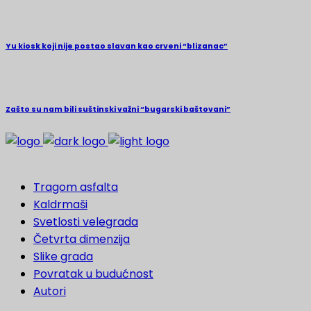
Yu kiosk koji nije postao slavan kao crveni “blizanac”
Zašto su nam bili suštinski važni “bugarski baštovani”
Tragom asfalta
Kaldrmaši
Svetlosti velegrada
Četvrta dimenzija
Slike grada
Povratak u budućnost
Autori