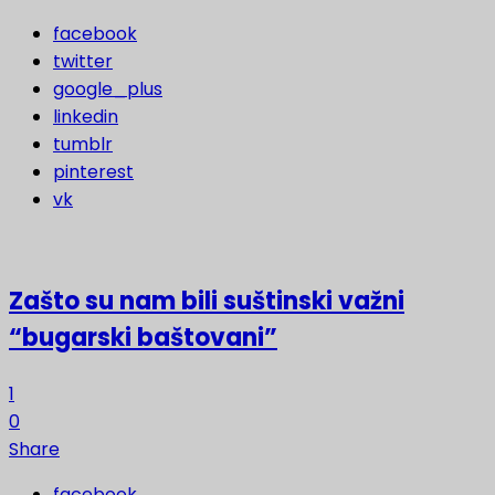
facebook
twitter
google_plus
linkedin
tumblr
pinterest
vk
Zašto su nam bili suštinski važni
“bugarski baštovani”
1
0
Share
facebook