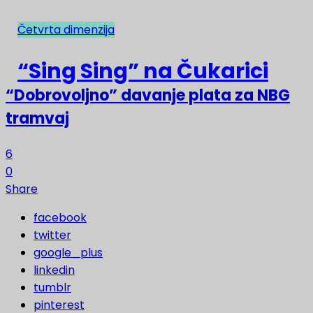
Četvrta dimenzija
NAJNOVIJE
“Sing Sing” na Čukarici
“Dobrovoljno” davanje plata za NBG
tramvaj
6
0
Share
facebook
twitter
google_plus
linkedin
tumblr
pinterest