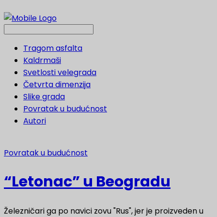
Tragom asfalta
Kaldrmaši
Svetlosti velegrada
Četvrta dimenzija
Slike grada
Povratak u budućnost
Autori
Povratak u budućnost
“Letonac” u Beogradu
Železničari ga po navici zovu "Rus", jer je proizveden u