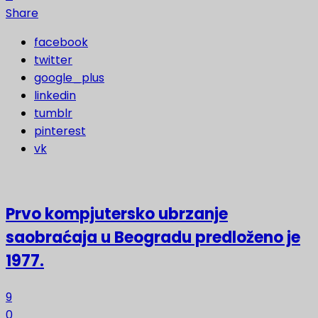
Share
facebook
twitter
google_plus
linkedin
tumblr
pinterest
vk
Prvo kompjutersko ubrzanje
saobraćaja u Beogradu predloženo je
1977.
9
0