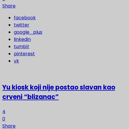
Share
facebook
twitter
google_plus
linkedin
tumblr
pinterest
vk
Yu kiosk koji nije postao slavan kao
crveni “blizanac”
4
0
Share