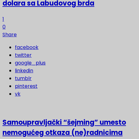
dolara sa Labudovog brda
1
0
Share
facebook
twitter
google_plus
linkedin
tumblr
pinterest
vk
Samoupravljački “šejming” umesto
nemogućeg otkaza (ne)radnicima