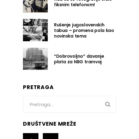
fiksnim telefonom!
Rušenje jugoslovenskih
tabua – promena pola kao
novinska tema
“Dobrovoljno” davanje
plata za NBG tramvaj
PRETRAGA
Search
for:
DRUŠTVENE MREŽE