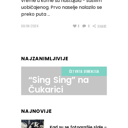
vreme u kome su nastajala - sasvim
uobičajenog. Prvo naselje nalazilo se
preko puta
08/04/2024
8
0
SHARE
NAJZANIMLJIVIJE
ČETVRTA DIMENZIJA
“Sing Sing” na
Čukarici
NAJNOVIJE
Kad su se fotografije slale –