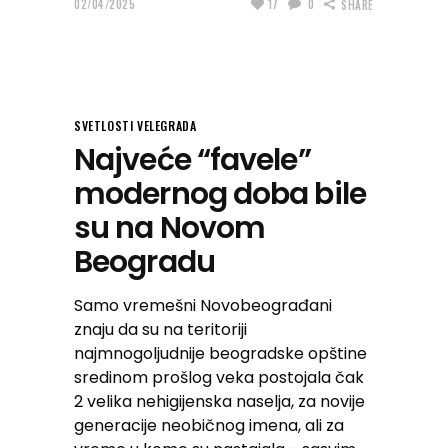
02/04/2025
17
0
SHARE
SVETLOSTI VELEGRADA
Najveće “favele”
modernog doba bile
su na Novom
Beogradu
Samo vremešni Novobeograđani
znaju da su na teritoriji
najmnogoljudnije beogradske opštine
sredinom prošlog veka postojala čak
2 velika nehigijenska naselja, za novije
generacije neobičnog imena, ali za