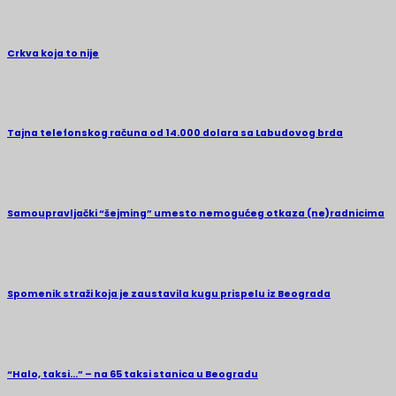
Crkva koja to nije
Tajna telefonskog računa od 14.000 dolara sa Labudovog brda
Samoupravljački “šejming” umesto nemogućeg otkaza (ne)radnicima
Spomenik straži koja je zaustavila kugu prispelu iz Beograda
“Halo, taksi…” – na 65 taksi stanica u Beogradu