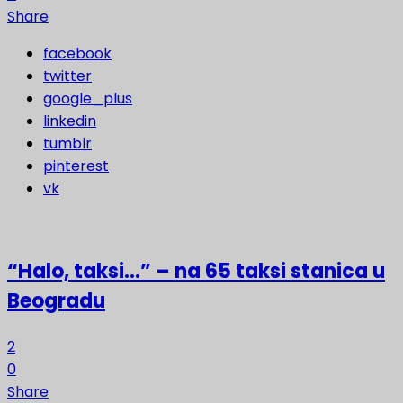
Share
facebook
twitter
google_plus
linkedin
tumblr
pinterest
vk
“Halo, taksi…” – na 65 taksi stanica u
Beogradu
2
0
Share