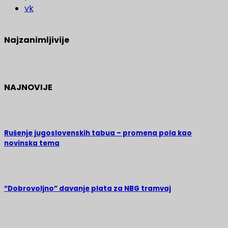
vk
Najzanimljivije
NAJNOVIJE
Rušenje jugoslovenskih tabua – promena pola kao
novinska tema
“Dobrovoljno” davanje plata za NBG tramvaj