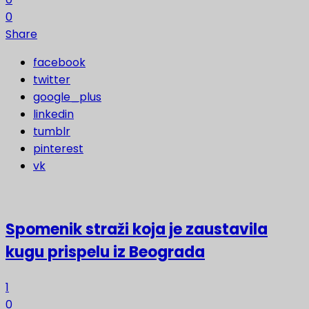
0
Share
facebook
twitter
google_plus
linkedin
tumblr
pinterest
vk
Spomenik straži koja je zaustavila
kugu prispelu iz Beograda
1
0