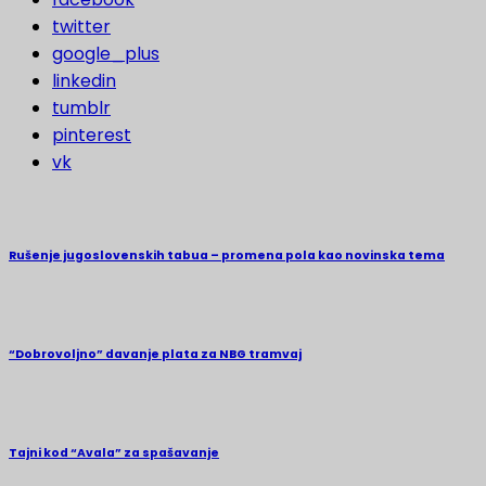
twitter
google_plus
linkedin
tumblr
pinterest
vk
Rušenje jugoslovenskih tabua – promena pola kao novinska tema
“Dobrovoljno” davanje plata za NBG tramvaj
Tajni kod “Avala” za spašavanje