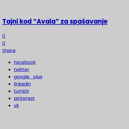
Tajni kod “Avala” za spašavanje
0
0
Share
facebook
twitter
google_plus
linkedin
tumblr
pinterest
vk