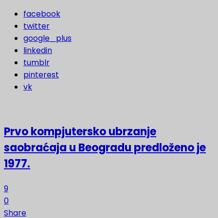
facebook
twitter
google_plus
linkedin
tumblr
pinterest
vk
Prvo kompjutersko ubrzanje
saobraćaja u Beogradu predloženo je
1977.
9
0
Share