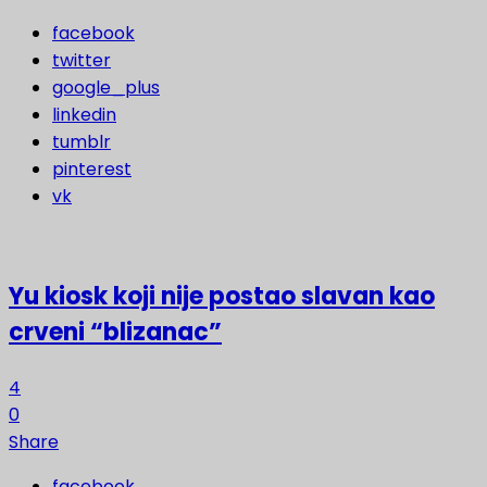
facebook
twitter
google_plus
linkedin
tumblr
pinterest
vk
Yu kiosk koji nije postao slavan kao
crveni “blizanac”
4
0
Share
facebook