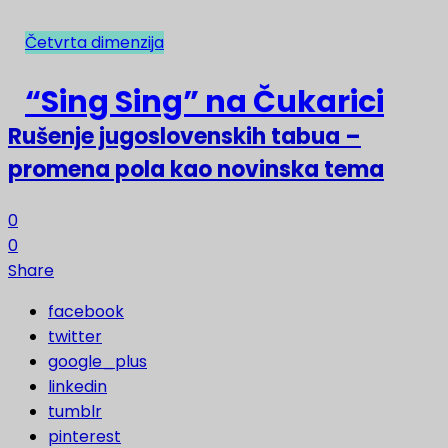
Četvrta dimenzija
NAJNOVIJE
“Sing Sing” na Čukarici
Rušenje jugoslovenskih tabua –
promena pola kao novinska tema
0
0
Share
facebook
twitter
google_plus
linkedin
tumblr
pinterest