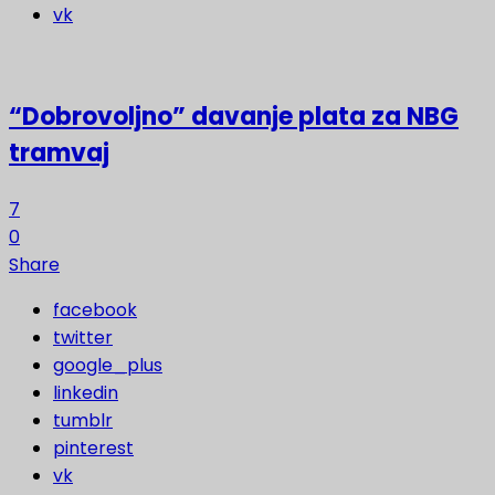
vk
“Dobrovoljno” davanje plata za NBG
tramvaj
7
0
Share
facebook
twitter
google_plus
linkedin
tumblr
pinterest
vk