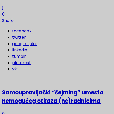
1
0
Share
facebook
twitter
google_plus
linkedin
tumblr
pinterest
vk
Samoupravljački “šejming” umesto
nemogućeg otkaza (ne)radnicima
0