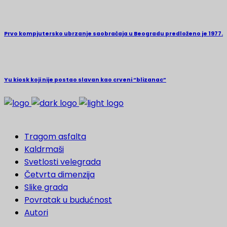
Prvo kompjutersko ubrzanje saobraćaja u Beogradu predloženo je 1977.
Yu kiosk koji nije postao slavan kao crveni “blizanac”
Tragom asfalta
Kaldrmaši
Svetlosti velegrada
Četvrta dimenzija
Slike grada
Povratak u budućnost
Autori