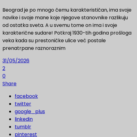
Beograd je po mnogo čemu karakterističan, ima svoje
navike i svoje mane koje njegove stanovnike razlikuju
od ostatka sveta. A u svemu tome on ima i svoje
karakterične sudare! Potkraj 1930-tih godina prošloga
veka kada su prestoničke ulice već postale
prenatrpane raznoraznim
31/05/2026
2
0
Share
facebook
twitter
google_plus
linkedin
tumblr
pinterest