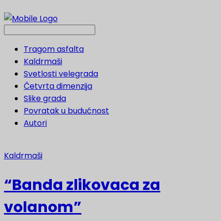
Tragom asfalta
Kaldrmaši
Svetlosti velegrada
Četvrta dimenzija
Slike grada
Povratak u budućnost
Autori
Kaldrmaši
“Banda zlikovaca za
volanom”