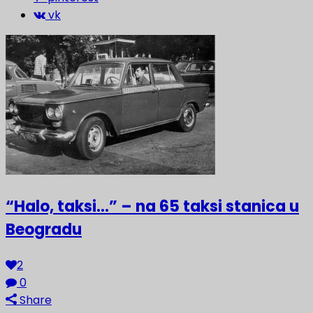
vk
“Halo, taksi…” – na 65 taksi stanica u
Beogradu
2
0
Share