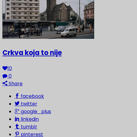
Crkva koja to nije
10
0
Share
facebook
twitter
google_plus
linkedin
tumblr
pinterest