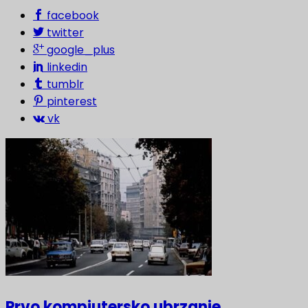
facebook
twitter
google_plus
linkedin
tumblr
pinterest
vk
Prvo kompjutersko ubrzanje