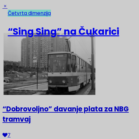
Četvrta dimenzija
NAJNOVIJE
“Sing Sing” na Čukarici
“Dobrovoljno” davanje plata za NBG
tramvaj
7