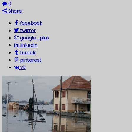
0
Share
facebook
twitter
google_plus
linkedin
tumblr
pinterest
vk