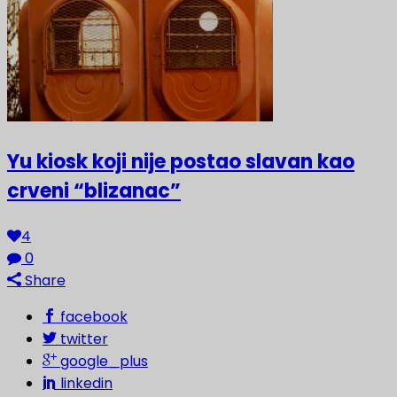
Yu kiosk koji nije postao slavan kao
crveni “blizanac”
4
0
Share
facebook
twitter
google_plus
linkedin