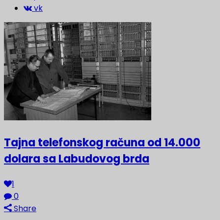
vk
Tajna telefonskog računa od 14.000
dolara sa Labudovog brda
1
0
Share