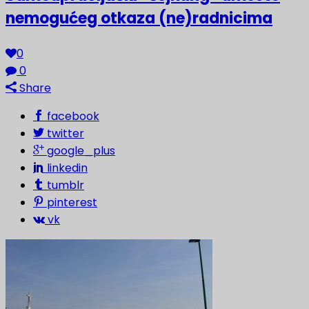
nemogućeg otkaza (ne)radnicima
0
0
Share
facebook
twitter
google_plus
linkedin
tumblr
pinterest
vk