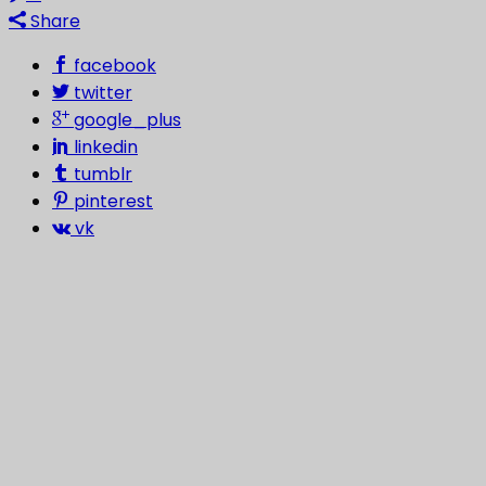
Share
facebook
twitter
google_plus
linkedin
tumblr
pinterest
vk