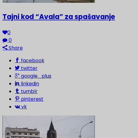
Tajni kod “Avala” za spašavanje
0
0
Share
facebook
twitter
google_plus
linkedin
tumblr
pinterest
vk