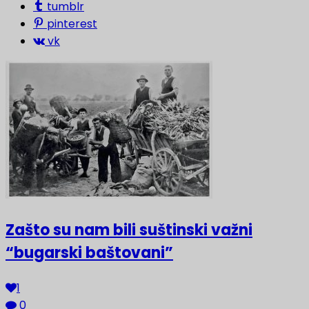
tumblr
pinterest
vk
Zašto su nam bili suštinski važni
“bugarski baštovani”
1
0