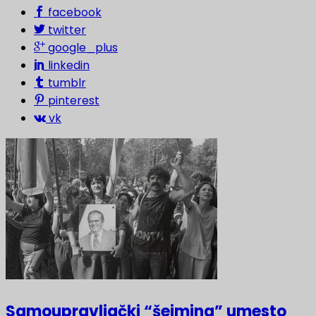
facebook
twitter
google_plus
linkedin
tumblr
pinterest
vk
Samoupravljački “šejming” umesto