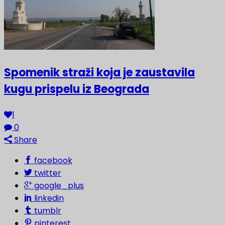
Spomenik straži koja je zaustavila
kugu prispelu iz Beograda
1
0
Share
facebook
twitter
google_plus
linkedin
tumblr
pinterest